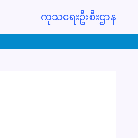
ကုသရေးဦးစီးဌာန