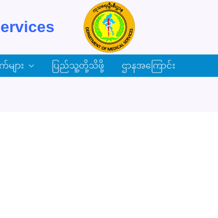
ervices
က်များ
ပြည်သူ့တို့သိဖို့
ဌာနအကြောင်း