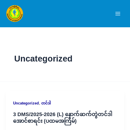
Skip
to
content
Uncategorized
,
Uncategorized
တင်ဒါ
3 DMS/2025-2026 (L) နောက်ဆက်တွဲတင်ဒါ
အောင်စာရင်း (ပထမအကြိမ်)