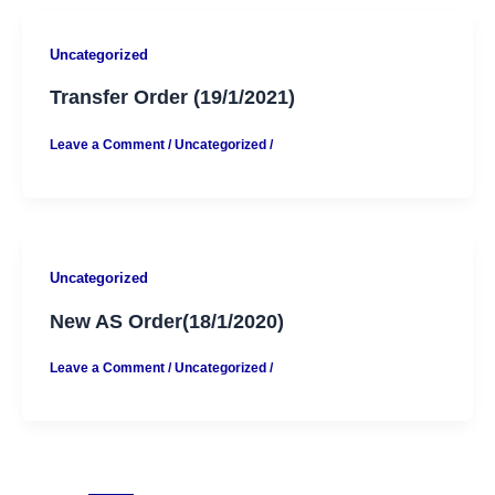
Uncategorized
Transfer Order (19/1/2021)
Leave a Comment
/
Uncategorized
/
Uncategorized
New AS Order(18/1/2020)
Leave a Comment
/
Uncategorized
/