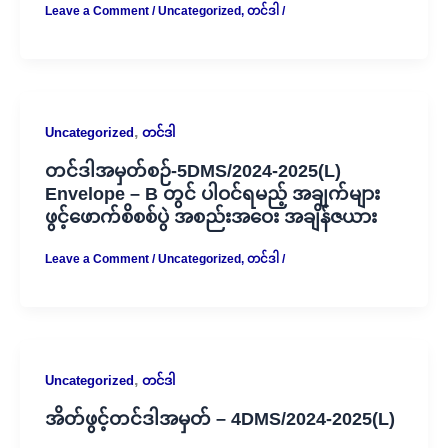
Leave a Comment
/
Uncategorized
,
တင်ဒါ
/
,
Uncategorized
တင်ဒါ
တင်ဒါအမှတ်စဉ်-5DMS/2024-2025(L)
Envelope – B တွင် ပါဝင်ရမည့် အချက်များ
ဖွင့်ဖောက်စိစစ်ပွဲ အစည်းအဝေး အချိန်ဇယား
Leave a Comment
/
Uncategorized
,
တင်ဒါ
/
,
Uncategorized
တင်ဒါ
အိတ်ဖွင့်တင်ဒါအမှတ် – 4DMS/2024-2025(L)