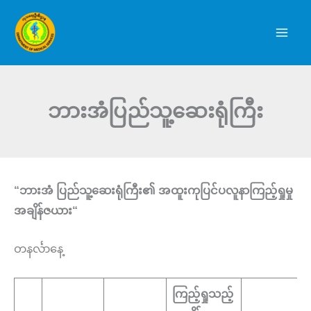
Skip
to
content
ဘားအံပြည်သူ့ဆေးရုံကြီး
“
ဘားအံ
ပြည်သူ့ဆေးရုံကြီး၏
အထူးကုပြင်ပလူနာကြည့်ရှုမှု
အချိန်ဇယား
“
တနင်္လာနေ့
ကြည့်ရှုသည့်