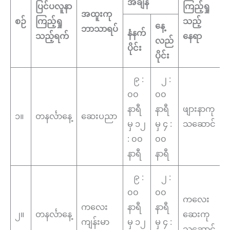
အချိန်
ပြင်ပလူနာ
ကြည့်ရှု
အထူးကု
စဉ်
ကြည့်ရှု
သည့်
နေ့
ဘာသာရပ်
နံနက်
သည့်ရက်
နေရာ
လည်
ပိုင်း
ပိုင်း
၉ :
၂ :
၀၀
၀၀
နာရီ
နာရီ
ဖျားနာကု
၁။
တနင်္လာနေ့
ဆေးပညာ
မှ ၁၂
မှ ၄ :
သဆောင်
: ၀၀
၀၀
နာရီ
နာရီ
၉ :
၂ :
၀၀
၀၀
ကလေး
ကလေး
နာရီ
နာရီ
၂။
တနင်္လာနေ့
ဆေးကု
ကျန်းမာ
မှ ၁၂
မှ ၄ :
သဆောင်