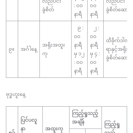
လည်ပင်း
လည်ပင်း
: ၀၀
၀၀
ခွဲစိတ်
ခွဲစိတ်ဆောင်
နာရီ
နာရီ
၉ :
၂ :
၀၀
၀၀
ထိခိုက်ဒါဏ်
အရိုးအထူး
နာရီ
နာရီ
၉။
အင်္ဂါနေ့
ရာနှင့်အရိုး
ကု
မှ ၁၂
မှ ၄ :
ခွဲစိတ်ဆောင်
: ၀၀
၀၀
နာရီ
နာရီ
ဗုဒ္ဓဟူးနေ့
ကြည့်ရှုသည့်
ပြင်ပလူ
အချိန်
ကြည့်ရှု
နာ
အထူးကု
စဉ်
သည့်