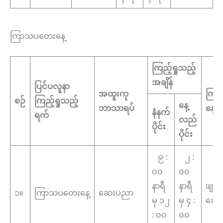
ကြာသပတေးနေ့
ကြည့်ရှုသည့်
အချိန်
ပြင်ပလူနာ
အထူးကု
ကြည့
စဉ်
ကြည့်ရှုသည့်
နေ့
ဘာသာရပ်
နေရ
နံနက်
ရက်
လည်
ပိုင်း
ပိုင်း
၉ :
၂ :
၀၀
၀၀
နာရီ
နာရီ
ဖျာ
၁။
ကြာသပတေးနေ့
ဆေးပညာ
မှ ၁၂
မှ ၄ :
ဆော
: ၀၀
၀၀