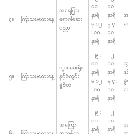
၀၀
၀၀
အရေပြား
နာရီ
နာရီ
အရေ
၄။
ကြာသပတေးနေ့
ရောဂါဆေး
မှ ၁၂
မှ ၄ :
ရော
ပညာ
: ၀၀
၀၀
နာရီ
နာရီ
၉ :
၂ :
၀၀
၀၀
သွား၊
သွား၊မေးရိုး
နာရီ
နာရီ
နှင့်ခ
၅။
ကြာသပတေးနေ့
နှင့်ခံတွင်း
မှ ၁၂
မှ ၄ :
ခွဲစ
ခွဲစိတ်
: ၀၀
၀၀
ဆော
နာရီ
နာရီ
၉ :
၂ :
၀၀
၀၀
အကြော
အကြ
နာရီ
နာရီ
၆။
ကြာသပတေးနေ့
အဆစ်ကု
အဆစ