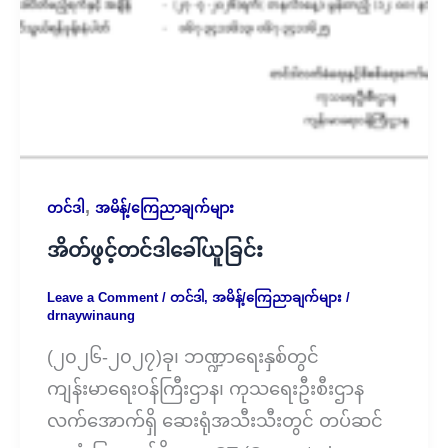
,
တင်ဒါ
အမိန့်/ကြေညာချက်များ
အိတ်ဖွင့်တင်ဒါခေါ်ယူခြင်း
Leave a Comment
/
တင်ဒါ
,
အမိန့်/ကြေညာချက်များ
/
drnaywinaung
(၂၀၂၆-၂၀၂၇)ခု၊ ဘဏ္ဍာရေးနှစ်တွင်
ကျန်းမာရေးဝန်ကြီးဌာန၊ ကုသရေးဦးစီးဌာန
လက်အောက်ရှိ ဆေးရုံအသီးသီးတွင် တပ်ဆင်