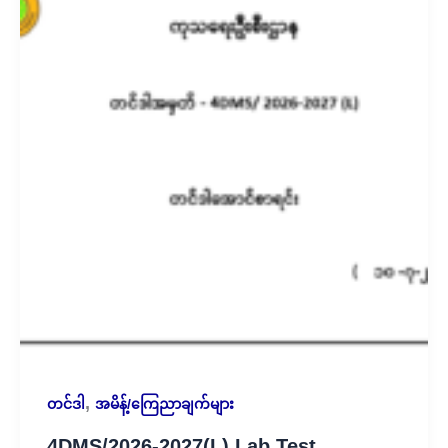
,
တင်ဒါ
အမိန့်/ကြေညာချက်များ
4DMS/⁨2026-2027⁩(L) Lab Test