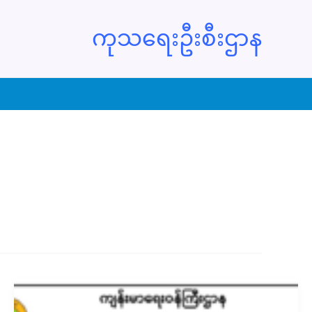
ကုသရေးဦးစီးဌာန