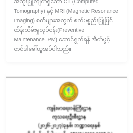
အသုံးပြုလျက်ရှိသော CT (Computed
Tomography) နှင့် MRI (Magnetic Resonance
Imaging) စက်များအတွက် စက်ပစ္စည်းပြုပြင်
ထိန်းသိမ်းမှုလုပ်ငန်း(Preventive
Maintenance–PM) ဆောင်ရွက်ရန် အိတ်ဖွင့်
တင်ဒါခေါ်ယူအပ်ပါသည်။