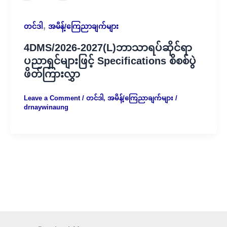
,
တင်ဒါ
အမိန့်/ကြေညာချက်များ
4DMS/2026-2027(L)ဘာသာရပ်ဆိုင်ရာ
ပညာရှင်များဖြင့် Specifications စိစစ်ပွဲ
ဖိတ်ကြားလွှာ
Leave a Comment
/
တင်ဒါ
,
အမိန့်/ကြေညာချက်များ
/
drnaywinaung