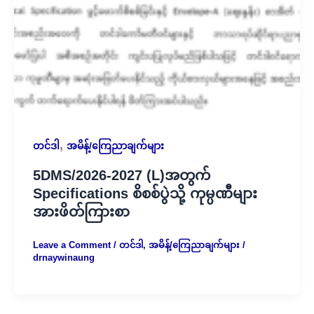
,
တင်ဒါ
အမိန့်/ကြေညာချက်များ
5DMS/2026-2027 (L)အတွက်
Specifications စိစစ်ပွဲသို့ ကုမ္ပဏီများ
အားဖိတ်ကြားစာ
Leave a Comment
/
တင်ဒါ
,
အမိန့်/ကြေညာချက်များ
/
drnaywinaung