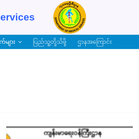
ervices
က်များ
ပြည်သူ့တို့သိဖို့
ဌာနအကြောင်း