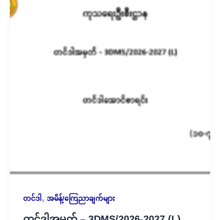
,
တင်ဒါ
အမိန့်/ကြေညာချက်များ
တင်ဒါအမှတ် – 3DMS/2026-2027 (L)