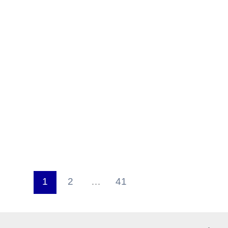
1
2
…
41