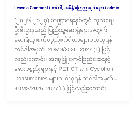
Leave a Comment
/
တင်ဒါ
,
အမိန့်/ကြေညာချက်များ
/
admin
(၂၀၂၆-၂၀၂၇) ဘဏ္ဍာရေးနှစ်တွင် ကုသရေး
ဦးစီးဌာနသည် ပြည်သူ့ဆေးရုံများအတွက်
ဆေးရုံသုံးစက်ပစ္စည်းကိရိယာများဝယ်ယူရန်
တင်ဒါအမှတ်- 2DMS/2026–2027 (L) ဖြင့်
လည်းကောင်း၊ အဏုမြူရောင်ခြည်ဆေးနှင့်
ဆေးပစ္စည်းများနှင့် PET CT and Cyclotron
Consumables များဝယ်ယူရန် တင်ဒါအမှတ် –
3DMS/2026–2027(L) ဖြင့်လည်းကောင်း၊