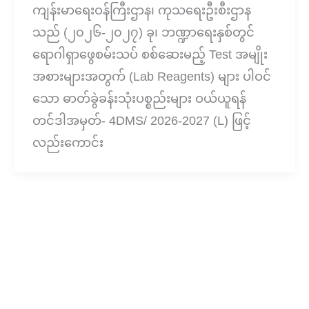
ကျန်းမာရေးဝန်ကြီးဌာန၊ ကုသရေးဦးစီးဌာန
သည် (၂၀၂၆-၂၀၂၇) ခု၊ ဘဏ္ဍာရေးနှစ်တွင်
ရောဂါရှာဖွေစမ်းသပ် စစ်ဆေးမည့် Test အမျိုး
အစားများအတွက် (Lab Reagents) များ ပါဝင်
သော ဓာတ်ခွဲခန်းသုံးပစ္စည်းများ ဝယ်ယူရန်
တင်ဒါအမှတ်- 4DMS/ 2026-2027 (L) ဖြင့်
လည်းကောင်း