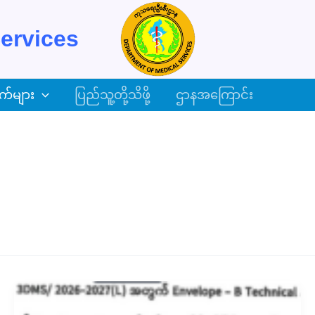
ervices
က်များ
ပြည်သူ့တို့သိဖို့
ဌာနအကြောင်း