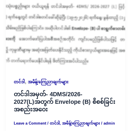
,
တင်ဒါ
အမိန့်/ကြေညာချက်များ
တင်ဒါအမှတ်- 4DMS/2026-
2027(L)အတွက် Envelope (B) စိစစ်ခြင်း
အစည်းအဝေး
Leave a Comment
/
တင်ဒါ
,
အမိန့်/ကြေညာချက်များ
/
admin