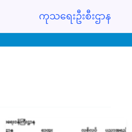
ကုသရေးဦးစီးဌာန