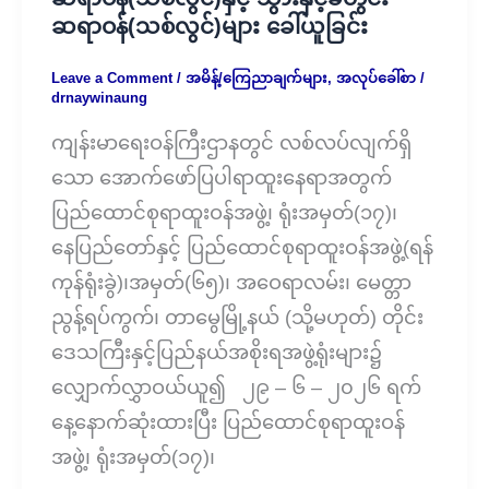
ဆရာဝန်(သစ်လွင်)များ ခေါ်ယူခြင်း
Leave a Comment
/
အမိန့်/ကြေညာချက်များ
,
အလုပ်ခေါ်စာ
/
drnaywinaung
ကျန်းမာရေးဝန်ကြီးဌာနတွင် လစ်လပ်လျက်ရှိ
သော အောက်ဖော်ပြပါရာထူးနေရာအတွက်
ပြည်ထောင်စုရာထူးဝန်အဖွဲ့၊ ရုံးအမှတ်(၁၇)၊
နေပြည်တော်နှင့် ပြည်ထောင်စုရာထူးဝန်အဖွဲ့(ရန်
ကုန်ရုံးခွဲ)၊အမှတ်(၆၅)၊ အဝေရာလမ်း၊ မေတ္တာ
ညွန့်ရပ်ကွက်၊ တာမွေမြို့နယ် (သို့မဟုတ်) တိုင်း
ဒေသကြီးနှင့်ပြည်နယ်အစိုးရအဖွဲ့ရုံးများ၌
လျှောက်လွှာဝယ်ယူ၍ ၂၉ – ၆ – ၂၀၂၆ ရက်
နေ့နောက်ဆုံးထားပြီး ပြည်ထောင်စုရာထူးဝန်
အဖွဲ့၊ ရုံးအမှတ်(၁၇)၊