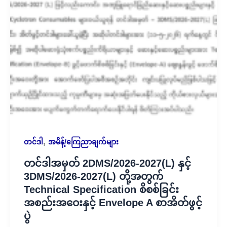
,
တင်ဒါ
အမိန့်/ကြေညာချက်များ
တင်ဒါအမှတ် 2DMS/⁨2026-2027⁩(L) နှင့်
3DMS/⁨2026-2027⁩(L) တို့အတွက်
Technical Specification စိစစ်ခြင်း
အစည်းအဝေးနှင့် Envelope A စာအိတ်ဖွင့်
ပွဲ