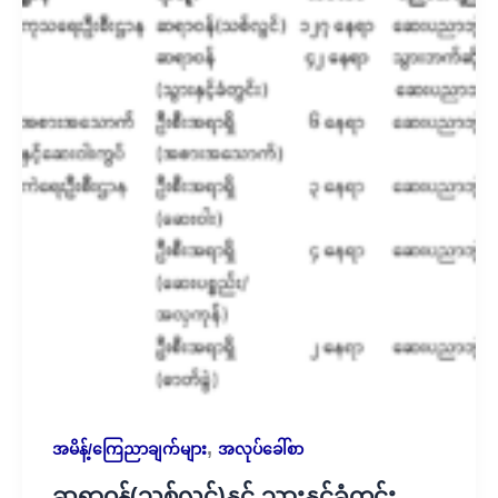
,
အမိန့်/ကြေညာချက်များ
အလုပ်ခေါ်စာ
ဆရာဝန်(သစ်လွင်)နှင့် သွားနှင့်ခံတွင်း