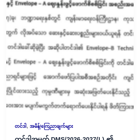
,
တင်ဒါ
အမိန့်/ကြေညာချက်များ
တင်ဒါအမှတ် DMS/2026-2027(L) ၏