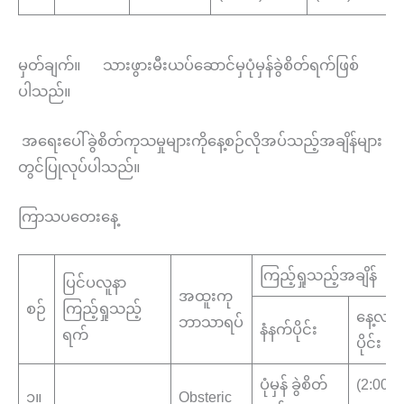
မှတ်ချက်။ သားဖွားမီးယပ်ဆောင်မှပုံမှန်ခွဲစိတ်ရက်ဖြစ်
ပါသည်။
အရေးပေါ်ခွဲစိတ်ကုသမှုများကိုနေ့စဉ်လိုအပ်သည့်အချိန်များ
တွင်ပြုလုပ်ပါသည်။
ကြာသပတေးနေ့
ကြည့်ရှုသည့်အချိန်
ပြင်ပလူနာ
အထူးကု
စဉ်
ကြည့်ရှုသည့်
နေ့လည
ဘာသာရပ်
နံနက်ပိုင်း
ရက်
ပိုင်း
ပုံမှန် ခွဲစိတ်
(2:00)
၁။
Obsteric