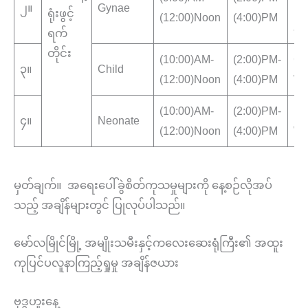
၂။
Gynae
ပြ
ရုံးဖွင့်
(12:00)Noon
(4:00)PM
နာ
ရက်
တိုင်း
(10:00)AM-
(2:00)PM-
Ch
၃။
Child
(12:00)Noon
(4:00)PM
Wa
(10:00)AM-
(2:00)PM-
Ne
၄။
Neonate
(12:00)Noon
(4:00)PM
Wa
မှတ်ချက်။ အရေးပေါ်ခွဲစိတ်ကုသမှုများကို နေ့စဉ်လိုအပ်
သည့် အချိန်များတွင် ပြုလုပ်ပါသည်။
မော်လမြိုင်မြို့ အမျိုးသမီးနှင့်ကလေးဆေးရုံကြီး၏ အထူး
ကုပြင်ပလူနာကြည့်ရှုမှု အချိန်ဇယား
ဗုဒ္ဓဟူးနေ့