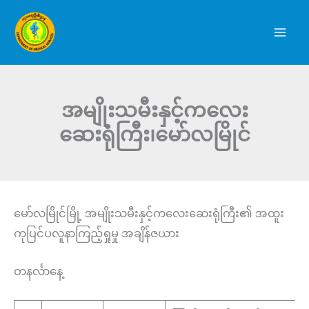
Skip
to
content
အမျိုးသမီးနှင့်ကလေး
ဆေးရုံကြီး၊မော်လမြိုင်
မော်လမြိုင်မြို့ အမျိုးသမီးနှင့်ကလေးဆေးရုံကြီး၏ အထူး
ကုပြင်ပလူနာကြည့်ရှုမှု အချိန်ဇယား
တနင်္လာနေ့