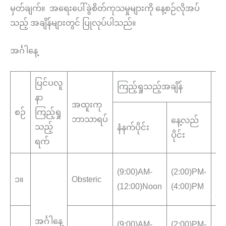
မှတ်ချက်။ အရေးပေါ်ခွဲစိတ်ကုသမှုများကို နေ့စဉ်လိုအပ်
သည့် အချိန်များတွင် ပြုလုပ်ပါသည်။
အင်္ဂါနေ့
ပြင်ပလူ
ကြည့်ရှုသည့်အချိန်
နာ
ကြည
အထူးကု
စဉ်
ကြည့်ရှု
သည
ဘာသာရပ်
နေ့လည်
သည့်
နေ
နံနက်ပိုင်း
ပိုင်း
ရက်
အထ
(9:00)AM-
(2:00)PM-
၁။
Obsteric
ပြ
(12:00)Noon
(4:00)PM
နာ
အထ
အင်္ဂါနေ့
(9:00)AM-
(2:00)PM-