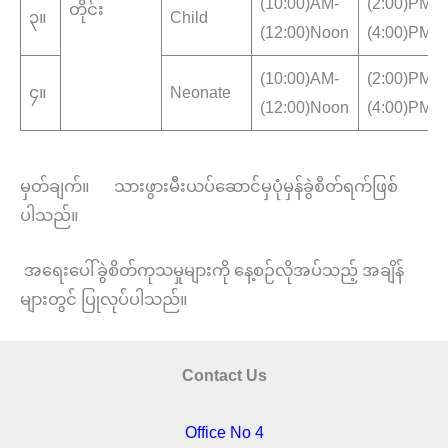
(10:00)AM-
(2:00)PM-
တိုင်း
၃။
Child
(12:00)Noon
(4:00)PM
(10:00)AM-
(2:00)PM-
၄။
Neonate
(12:00)Noon
(4:00)PM
မှတ်ချက်။ သားဖွားမီးယပ်ဆောင်မှပုံမှန်ခွဲစိတ်ရက်ဖြစ်
ပါသည်။
အရေးပေါ်ခွဲစိတ်ကုသမှုများကို နေ့စဉ်လိုအပ်သည့် အချိန်
များတွင် ပြုလုပ်ပါသည်။
Contact Us
Office No 4