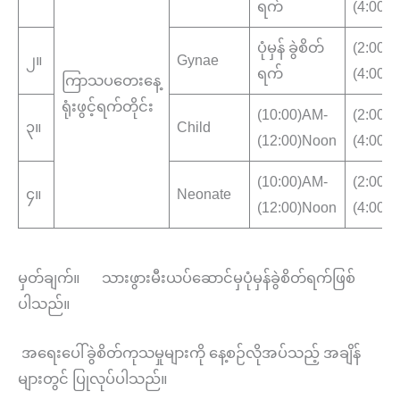
ရက်
(4:00)
ပုံမှန် ခွဲစိတ်
(2:00)
၂။
Gynae
ရက်
(4:00)
ကြာသပတေးနေ့
ရုံးဖွင့်ရက်တိုင်း
(10:00)AM-
(2:00)
၃။
Child
(12:00)Noon
(4:00)
(10:00)AM-
(2:00)
၄။
Neonate
(12:00)Noon
(4:00)
မှတ်ချက်။ သားဖွားမီးယပ်ဆောင်မှပုံမှန်ခွဲစိတ်ရက်ဖြစ်
ပါသည်။
အရေးပေါ်ခွဲစိတ်ကုသမှုများကို နေ့စဉ်လိုအပ်သည့် အချိန်
များတွင် ပြုလုပ်ပါသည်။