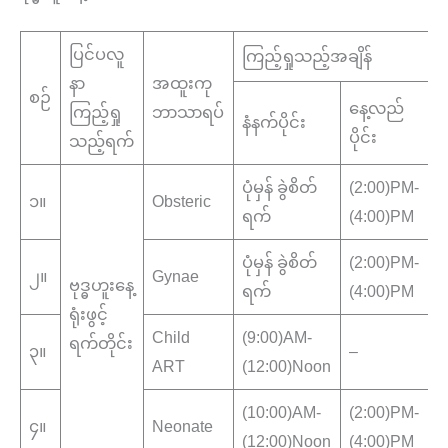
ပြင်ပလူ
ကြည့်ရှုသည့်အချိန်
က
နာ
အထူးကု
စဉ်
သ
နေ့လည်
ကြည့်ရှု
ဘာသာရပ်
နံနက်ပိုင်း
န
ပိုင်း
သည့်ရက်
ပုံမှန် ခွဲစိတ်
(2:00)PM-
O
၁။
Obsteric
ရက်
(4:00)PM
W
ပုံမှန် ခွဲစိတ်
(2:00)PM-
G
၂။
Gynae
ဗုဒ္ဓဟူးနေ့
ရက်
(4:00)PM
W
ရုံးဖွင့်
Child
(9:00)AM-
ရက်တိုင်း
၃။
–
ART
(12:00)Noon
(10:00)AM-
(2:00)PM-
N
၄။
Neonate
(12:00)Noon
(4:00)PM
W