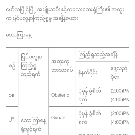
မော်လမြိုင်မြို့ အမျိုးသမီးနှင့်ကလေးဆေးရုံကြီး၏ အထူး
ကုပြင်ပလူနာကြည့်ရှုမှု အချိန်ဇယား
သောကြာနေ့
ကြည့်ရှုသည့်အချိန်
ပြင်ပလူနာ
အထူးကု
စဉ်
ကြည့်ရှု
နေ့လည်
ဘာသာရပ်
နံနက်ပိုင်း
သည့်ရက်
ပိုင်း
ပုံမှန် ခွဲစိတ်
(2:00)PM-
၁။
Obsteric
ရက်
(4:00)PM
ပုံမှန် ခွဲစိတ်
(2:00)PM-
၂။
Gynae
သောကြာနေ့
ရက်
(4:00)PM
ရုံးဖွင့်ရက်