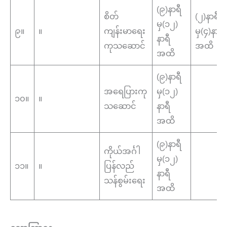
(၉)နာရီ
စိတ်
(၂)နာရီ
မှ(၁၂)
၉။
။
ကျန်းမာရေး
မှ(၄)နာရီ
နာရီ
ကုသဆောင်
အထိ
အထိ
(၉)နာရီ
အရေပြားကု
မှ(၁၂)
၁၀။
။
သဆောင်
နာရီ
အထိ
(၉)နာရီ
ကိုယ်အင်္ဂါ
မှ(၁၂)
၁၁။
။
ပြန်လည်
နာရီ
သန်စွမ်းရေး
အထိ