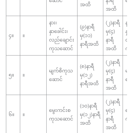
ဆောင်
နာရီ
ဆေ
အထိ
အထိ
နား၊
(၂)နာရီ
နား
(၉)နာရီ
နှာခေါင်း၊
မှ(၄)
နှာခ
၄။
။
မှ(၁၁)
လည်ချောင်း
နာရီ
လည်
နာရီအထိ
ကုသဆောင်
အထိ
ကု
(၂)နာရီ
(၈)နာရီ
မျက်စိကုသ
မှ(၄)
မျ
၅။
။
မှ(၁၂)
ဆောင်
နာရီ
ဆေ
နာရီအထိ
အထိ
(၂)နာရီ
(၁၀)နာရီ
မွေးကင်းစ
မှ(၄)
မွေ
၆။
။
မှ(၁၂)နာရီ
ကုသဆောင်
နာရီ
ကု
အထိ
အထိ