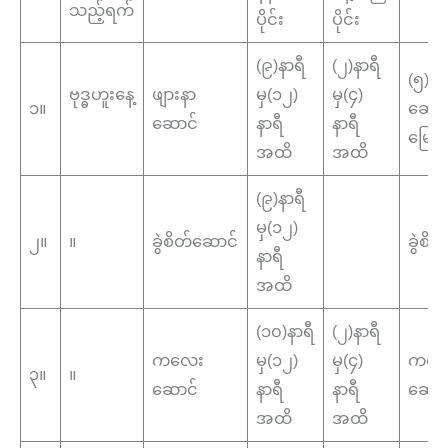
သည့်ရက်
ပိုင်း
ပိုင်း
(၉)နာရီ
(၂)နာရီ
(၅)ထ
ဗုဒ္ဓဟူးနေ့
ဖျားနာ
မှ(၁၂)
မှ(၄)
၁။
ဆောင
ဆောင်
နာရီ
နာရီ
မြေည
အထိ
အထိ
(၉)နာရီ
မှ(၁၂)
၂။
။
ခွဲစိတ်ဆောင်
ခွဲစိ
နာရီ
အထိ
(၁၀)နာရီ
(၂)နာရီ
ကလေး
မှ(၁၂)
မှ(၄)
ကလေ
၃။
။
ဆောင်
နာရီ
နာရီ
ဆောင
အထိ
အထိ