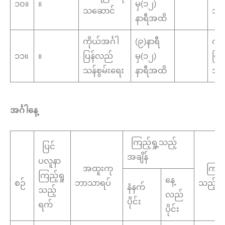
၁၀။
။
မှ(၁၂)
သဆောင်
သဆ
နာရီအထိ
ကိုယ်အင်္ဂါ
(၉)နာရီ
ကို
၁၁။
။
ပြန်လည်
မှ(၁၂)
ပြန
သန်စွမ်းရေး
နာရီအထိ
သန်
အင်္ဂါနေ့
ကြည့်ရှု့သည့်
ပြင်
အချိန်
ပလူနာ
အထူးကု
ကြည့်ရ
ကြည့်ရှု
နေ့
စဉ်
ဘာသာရပ်
သည့်န
နံနက်
သည့်
လည်
ပိုင်း
ရက်
ပိုင်း