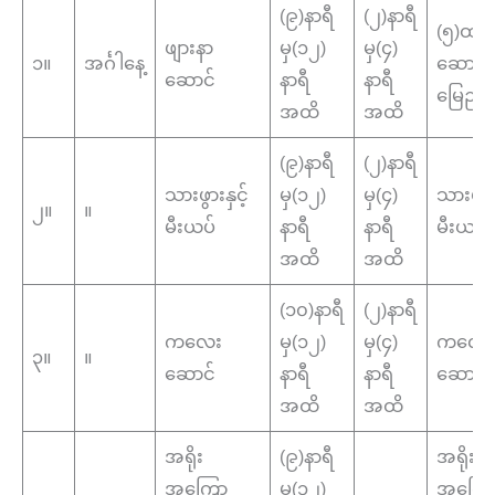
(၉)နာရီ
(၂)နာရီ
(၅)ထပ်
ဖျားနာ
မှ(၁၂)
မှ(၄)
၁။
အင်္ဂါနေ့
ဆောင်၊
ဆောင်
နာရီ
နာရီ
မြေညီ
အထိ
အထိ
(၉)နာရီ
(၂)နာရီ
သားဖွားနှင့်
မှ(၁၂)
မှ(၄)
သားဖွားန
၂။
။
မီးယပ်
နာရီ
နာရီ
မီးယပ်
အထိ
အထိ
(၁၀)နာရီ
(၂)နာရီ
ကလေး
မှ(၁၂)
မှ(၄)
ကလေး
၃။
။
ဆောင်
နာရီ
နာရီ
ဆောင်
အထိ
အထိ
အရိုး
(၉)နာရီ
အရိုး
အကြော
မှ(၁၂)
အကြေ