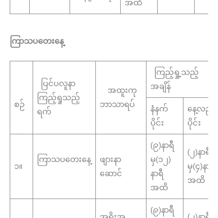
အထိ
ကြာသပတေးနေ့
ကြည့်ရှု့သည့်
ပြင်ပလူနာ
အချိန်
အထူးကု
ကြည့်ရှုသည့်
စဉ်
ဘာသာရပ်
နံနက်
နေ့လည်
ရက်
ပိုင်း
ပိုင်း
(၉)နာရီ
(၂)နာရီ
ကြာသပတေးနေ့
ဖျားနာ
မှ(၁၂)
၁။
မှ(၄)နာရီ
ဆောင်
နာရီ
အထိ
အထိ
(၉)နာရီ
အရိုးအ​
(၂)နာရီ