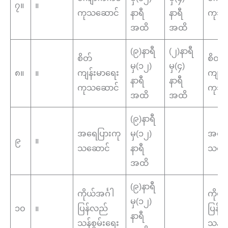
၇။
။
ကုသဆောင်
နာရီ
နာရီ
ကုသ
အထိ
အထိ
(၉)နာရီ
(၂)နာရီ
စိတ်
စိတ်
မှ(၁၂)
မှ(၄)
၈။
။
ကျန်းမာရေး
ကျန်
နာရီ
နာရီ
ကုသဆောင်
ကုသ
အထိ
အထိ
(၉)နာရီ
အရေပြားကု
မှ(၁၂)
အရေပ
၉
။
သဆောင်
နာရီ
သဆေ
အထိ
(၉)နာရီ
ကိုယ်အင်္ဂါ
ကိုယ်အ
မှ(၁၂)
၁၀
။
ပြန်လည်
ပြန်
နာရီ
သန်စွမ်းရေး
သန်စွ