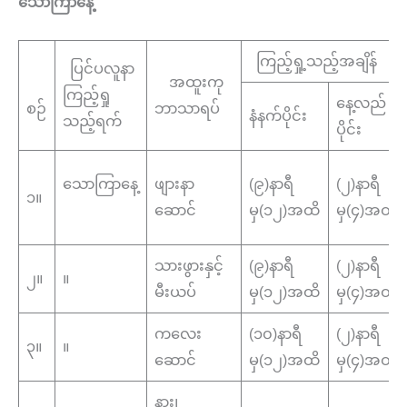
သောကြာနေ့
ကြည့်ရှု့သည့်အချိန်
ပြင်ပလူနာ
အထူးကု
ကြည့်ရှု
နေ့လည်
စဉ်
ဘာသာရပ်
နံနက်ပိုင်း
သည့်ရက်
ပိုင်း
သောကြာနေ့
ဖျားနာ
(၉)နာရီ
(၂)နာရီ
၁။
ဆောင်
မှ(၁၂)အထိ
မှ(၄)အထိ
သားဖွားနှင့်
(၉)နာရီ
(၂)နာရီ
၂။
။
မီးယပ်
မှ(၁၂)အထိ
မှ(၄)အထိ
ကလေး
(၁၀)နာရီ
(၂)နာရီ
၃။
။
ဆောင်
မှ(၁၂)အထိ
မှ(၄)အထိ
နား၊