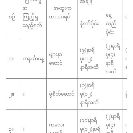
အချိန်
နာ
အထူးကု
ကြည
နေ့
စဉ်
ကြည့်ရှု
ဘာသာရပ်
သည
နံနက်ပိုင်း
လည်
သည့်ရက်
ပိုင်း
(၂)နာရီ
(၉)နာရီ
(၅)
ဖျားနာ
မှ(၄)
၁။
တနင်္လာနေ့
မှ(၁၂)
ဆော
ဆောင်
နာရီ
နာရီအထိ
မြ
အထိ
(၉)နာရီ
၂။
။
ခွဲစိတ်ဆောင်
မှ(၁၂)
ခွဲ
နာရီအထိ
(၂)နာရီ
(၁၀)နာရီ
ကလေး
မှ(၄)
က
၃။
။
မှ(၁၂)နာရီ