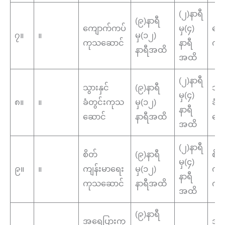
(၂)နာရီ
(၉)နာရီ
ကျောက်ကပ်
မှ(၄)
ကျ
၇။
။
မှ(၁၂)
ကုသဆောင်
နာရီ
ကု
နာရီအထိ
အထိ
(၂)နာရီ
သွားနှင်
(၉)နာရီ
သွာ
မှ(၄)
၈။
။
ခံတွင်းကုသ
မှ(၁၂)
ခံတ
နာရီ
ဆောင်
နာရီအထိ
ဆေ
အထိ
(၂)နာရီ
စိတ်
(၉)နာရီ
စိတ
မှ(၄)
၉။
။
ကျန်းမာရေး
မှ(၁၂)
ကျန
နာရီ
ကုသဆောင်
နာရီအထိ
ကု
အထိ
(၉)နာရီ
အရေပြားကု
အရ