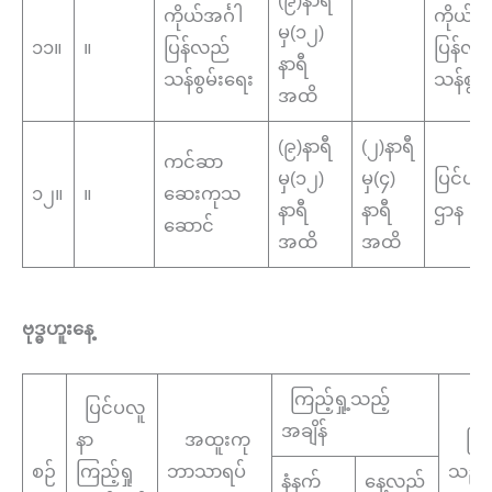
ကိုယ်အင်္ဂါ
ကိုယ်အင်
မှ(၁၂)
၁၁။
။
ပြန်လည်
ပြန်လည
နာရီ
သန်စွမ်းရေး
သန်စွမ်
အထိ
(၉)နာရီ
(၂)နာရီ
ကင်ဆာ
မှ(၁၂)
မှ(၄)
ပြင်ပလ
၁၂။
။
ဆေးကုသ
နာရီ
နာရီ
ဌာန
ဆောင်
အထိ
အထိ
ဗုဒ္ဓဟူးနေ့
ကြည့်ရှု့သည့်
ပြင်ပလူ
အချိန်
နာ
အထူးကု
ကြည့်
စဉ်
ကြည့်ရှု
ဘာသာရပ်
သည့်
နံနက်
နေ့လည်