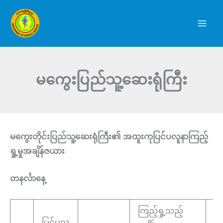
Skip
to
content
မကွေးပြည်သူ့ဆေးရုံကြီး
မကွေးတိုင်းပြည်သူ့ဆေးရုံကြီး၏ အထူးကုပြင်ပလူနာကြည့်
ရှု့မှုအချိန်ဇယား
တနင်္လာနေ့
ကြည့်ရှု့သည့်
ပြင်ပလူ