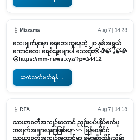
📱
Mizzama
Aug 7 | 14:28
လေးမျက်နှာမှာ ရေဘေးကူနေတဲ့ ၂၀ နှစ်အရွယ်
ကောင်လေး ရေစီးနဲ့မျောပါ သေဆုံး😢🥀🍃👇🍃🥀
😢https://mm-news.xyz/?p=34412
ဆက်လက်ဖတ်ရန် →
📱
RFA
Aug 7 | 14:18
သာယာဝတီအကျဉ်းထောင် ညှဉ်းပမ်းနှိပ်စက်မှု
အချက်အချာနေရာဖြစ်နေ~~~ မြန်မာနိုင်ငံ
သာယာဝတီအကျဉ်းထောင်မှာ ဖမ်းဆီးထိန်းသိမ်း