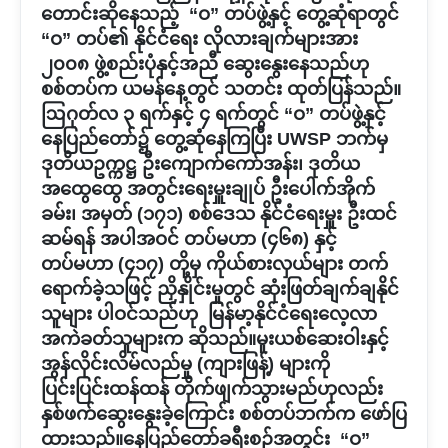
တောင်းဆိုနေသည့် “ဝ” တပ်ဖွဲ့နှင့် တွေ့ဆုံရာတွင်
“ဝ” တပ်၏ နိုင်ငံရေး လိုလားချက်များအား
၂၀၀၈ ဖွဲ့စည်းပုံနှင့်အညီ ဆွေးနွေးနေသည်ဟု
စစ်တပ်က ယမန်နေ့တွင် သတင်း ထုတ်ပြန်သည်။
ဩဂုတ်လ ၃ ရက်နှင့် ၄ ရက်တွင် “ဝ” တပ်ဖွဲ့နှင့်
နေပြည်တော်၌ တွေ့ဆုံနေကြပြီး UWSP ဘက်မှ
ဒုတိယဥက္ကဋ္ဌ ဦးကျောက်ကော်အန်း၊ ဒုတိယ
အထွေထွေ အတွင်းရေးမှူးချုပ် ဦးပေါက်အိုက်
ခမ်း၊ အမှတ် (၁၇၁) စစ်ဒေသ နိုင်ငံရေးမှူး ဦးထင်
ဆမ်ရန် အပါအဝင် တပ်မဟာ (၄၆၈) နှင့်
တပ်မဟာ (၄၁၇) တို့မှ ကိုယ်စားလှယ်များ တက်
ရောက်ခဲ့သဖြင့် ညှိနှိုင်းမှုတွင် ဆုံးဖြတ်ချက်ချနိုင်
သူများ ပါဝင်သည်ဟု မြန်မာ့နိုင်ငံရေးလေ့လာ
အကဲခတ်သူများက ဆိုသည်။မူးယစ်ဆေးဝါးနှင့်
အွန်လိုင်းလိမ်လည်မှု (ကျားဖြန့်) များကို
ပြင်းပြင်းထန်ထန် တိုက်ဖျက်သွားမည်ဟုလည်း
နှစ်ဖက်ဆွေးနွေးခဲ့ကြောင်း စစ်တပ်ဘက်က ဖော်ပြ
ထားသည်။နေပြည်တော်ခရီးစဉ်အတွင်း “ဝ”