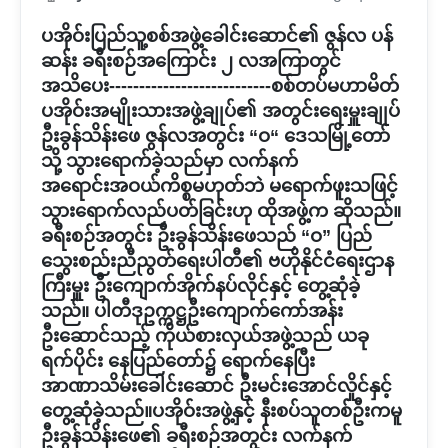
ပအိုဝ်းပြည်သူ့စစ်အဖွဲ့ခေါင်းဆောင်၏ ဇွန်လ ပန်
ဆန်း ခရီးစဉ်အကြောင်း ၂ လအကြာတွင်
အသိပေး---------------------------စစ်တပ်မဟာမိတ်
ပအိုဝ်းအမျိုးသားအဖွဲ့ချုပ်၏ အတွင်းရေးမှူးချုပ်
ဦးခွန်သိန်းဖေ ဇွန်လအတွင်း “ဝ“ ဒေသမြို့တော်
သို့ သွားရောက်ခဲ့သည်မှာ လက်နက်
အရောင်းအဝယ်ကိစ္စမဟုတ်ဘဲ မရောက်ဖူးသဖြင့်
သွားရောက်လည်ပတ်ခြင်းဟု ထိုအဖွဲ့က ဆိုသည်။
ခရီးစဉ်အတွင်း ဦးခွန်သိန်းဖေသည် “ဝ” ပြည်
သွေးစည်းညီညွတ်ရေးပါတီ၏ ဗဟိုနိုင်ငံရေးဌာန
ကြီးမှူး ဦးကျောက်အိုက်နပ်လိုင်နှင့် တွေ့ဆုံခဲ့
သည်။ ပါတီဒုဥက္ကဋ္ဌဦးကျောက်ကော်အန်း
ဦးဆောင်သည့် ကိုယ်စားလှယ်အဖွဲ့သည် ယခု
ရက်ပိုင်း နေပြည်တော်၌ ရောက်နေပြီး
အာဏာသိမ်းခေါင်းဆောင် ဦးမင်းအောင်လှိုင်နှင့်
တွေ့ဆုံခဲ့သည်။ပအိုဝ်းအဖွဲ့နှင့် နီးစပ်သူတစ်ဦးကမူ
ဦးခွန်သိန်းဖေ၏ ခရီးစဉ်အတွင်း လက်နက်