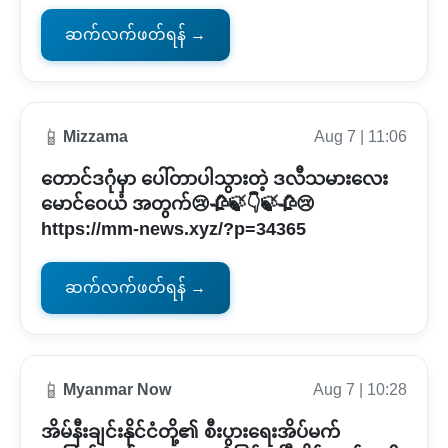
ဆက်လက်ဖတ်ရန် →
📱
Mizzama
Aug 7 | 11:06
တောင်ဒဂုံမှာ ပေါ်တာပါသွားတဲ့ ဒလီသမားလေး
မောင်ဝေယံ အတွက်😢🥀🍃👇🍃🥀😢
https://mm-news.xyz/?p=34365
ဆက်လက်ဖတ်ရန် →
📱
Myanmar Now
Aug 7 | 10:28
အိမ်နီးချင်းနိုင်ငံတို့၏ စီးပွားရေးအိပ်မက်