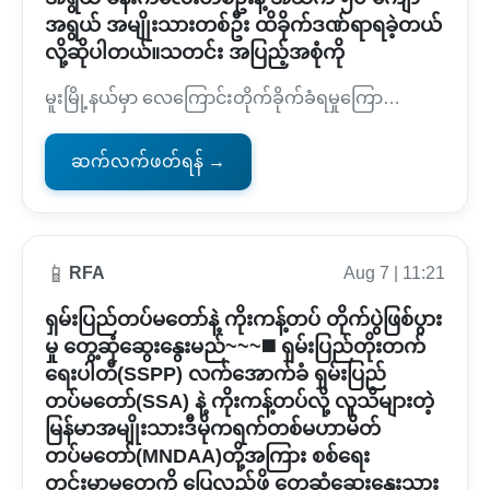
အရွယ် အမျိုးသားတစ်ဦး ထိခိုက်ဒဏ်ရာရခဲ့တယ်
လို့ဆိုပါတယ်။သတင်း အပြည့်အစုံကို
မူးမြို့နယ်မှာ လေကြောင်းတိုက်ခိုက်ခံရမှုကြော…
ဆက်လက်ဖတ်ရန် →
📱
RFA
Aug 7 | 11:21
ရှမ်းပြည်တပ်မတော်နဲ့ ကိုးကန့်တပ် တိုက်ပွဲဖြစ်ပွား
မှု တွေ့ဆုံဆွေးနွေးမည်~~~◼️ ရှမ်းပြည်တိုးတက်
ရေးပါတီ(SSPP) လက်အောက်ခံ ရှမ်းပြည်
တပ်မတော်(SSA) နဲ့ ကိုးကန့်တပ်လို့ လူသိများတဲ့
မြန်မာအမျိုးသားဒီမိုကရက်တစ်မဟာမိတ်
တပ်မတော်(MNDAA)တို့အကြား စစ်ရေး
တင်းမာမှုတွေကို ပြေလည်ဖို့ တွေ့ဆုံဆွေးနွေးသွား