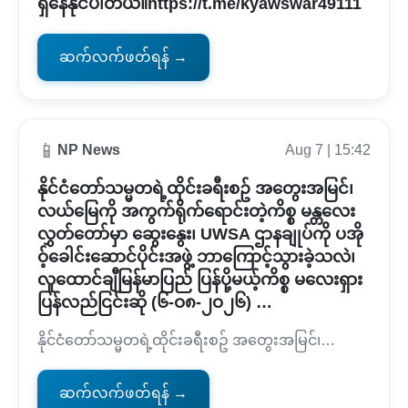
ရှိနေနိုင်ပါတယ်။https://t.me/kyawswar49111
ဆက်လက်ဖတ်ရန် →
📱
NP News
Aug 7 | 15:42
နိုင်ငံတော်သမ္မတရဲ့ထိုင်းခရီးစဥ် အတွေးအမြင်၊
လယ်မြေကို အကွက်ရိုက်ရောင်းတဲ့ကိစ္စ မန္တလေး
လွှတ်တော်မှာ ဆွေးနွေး၊ UWSA ဌာနချုပ်ကို ပအို
ဝ့်ခေါင်းဆောင်ပိုင်းအဖွဲ့ ဘာကြောင့်သွားခဲ့သလဲ၊
လူထောင်ချီမြန်မာပြည် ပြန်ပို့မယ့်ကိစ္စ မလေးရှား
ပြန်လည်ငြင်းဆို (၆-ဝ၈-၂ဝ၂၆) …
နိုင်ငံတော်သမ္မတရဲ့ထိုင်းခရီးစဥ် အတွေးအမြင်၊…
ဆက်လက်ဖတ်ရန် →