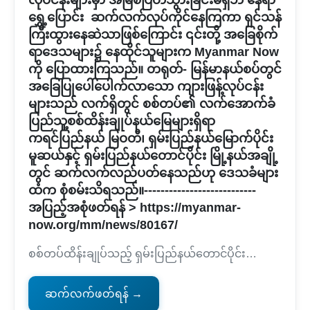
လုပ်ငန်းများမှာ အမြစ်ပြတ်သွားခြင်းမရှိဘဲ နေရာ
ရွှေ့ပြောင်း ဆက်လက်လုပ်ကိုင်နေကြကာ ရှင်သန်
ကြီးထွားနေဆဲသာဖြစ်ကြောင်း ၎င်းတို့ အခြေစိုက်
ရာဒေသများ၌ နေထိုင်သူများက Myanmar Now
ကို ပြောထားကြသည်။ တရုတ်- မြန်မာနယ်စပ်တွင်
အခြေပြုပေါ်ပေါက်လာသော ကျားဖြန့်လုပ်ငန်း
များသည် လက်ရှိတွင် စစ်တပ်၏ လက်အောက်ခံ
ပြည်သူ့စစ်ထိန်းချုပ်နယ်မြေများရှိရာ
ကရင်ပြည်နယ် မြဝတီ၊ ရှမ်းပြည်နယ်မြောက်ပိုင်း
မူဆယ်နှင့် ရှမ်းပြည်နယ်တောင်ပိုင်း မြို့နယ်အချို့
တွင် ဆက်လက်လည်ပတ်နေသည်ဟု ဒေသခံများ
ထံက စုံစမ်းသိရသည်။---------------------------
အပြည့်အစုံဖတ်ရန် > https://myanmar-
now.org/mm/news/80167/
စစ်တပ်ထိန်းချုပ်သည့် ရှမ်းပြည်နယ်တောင်ပိုင်း…
ဆက်လက်ဖတ်ရန် →