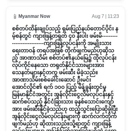
📱
Myanmar Now
Aug 7 | 11:23
စစ်တပ်ထိန်းချုပ်သည့် ရှမ်းပြည်နယ်တောင်ပိုင်း န
မ့်စန်တွင် ကျားဖြန့်တရုတ် ၄၀ နီးပါး ဖမ်းမိ---------
------------------ကျားဖြန့်လုပ်ငန်းကို အမျိုးသား
ရေးတာဝန် တရပ်အဖြစ် တိုက်ဖျက်မည်ဟုဆိုသ
ည့် အာဏာသိမ်း စစ်တပ်၏နယ်မြေ၌ ထိုလုပ်ငန်း
လုပ်ကိုင်နေသော တရုတ်နိုင်ငံသားများအား
သေနတ်များနှင့်တကွ ဖမ်းဆီး မိခဲ့သည်။
အာဏာသိမ်းစစ်ခေါင်းဆောင် ဦးမင်း
အောင်လှိုင်၏ ရက် ၁၀၀ ပြည့် မိန့်ခွန်းတွင်မူ
မြန်မာနိုင်ငံအတွင်း အွန်လိုင်းငွေလိမ်လုပ်ငန်းနှင့်
ဆက်စပ်သည့် နိုင်ငံခြားသား ခုနစ်သောင်းကျော်
အား ဖမ်းဆီးနိုင်ခဲ့သည်ဟု ထည့်သွင်းပြောဆိုခဲ့ပြီး
အွန်လိုင်းငွေလိမ်လုပ်ငန်းများကို ဆက်လက်တိုက်
ဖျက်မည်ဟု ဆိုထားသည်။သို့ရာတွင် ကျားဖြန့်