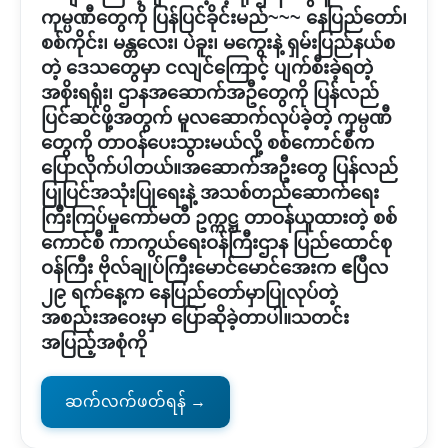
ကုမ္ပဏီတွေကို ပြန်ပြင်ခိုင်းမည်~~~ နေပြည်တော်၊
စစ်ကိုင်း၊ မန္တလေး၊ ပဲခူး၊ မကွေးနဲ့ ရှမ်းပြည်နယ်စ
တဲ့ ဒေသတွေမှာ ငလျင်ကြောင့် ပျက်စီးခဲ့ရတဲ့
အစိုးရရုံး၊ ဌာနအဆောက်အဦတွေကို ပြန်လည်
ပြင်ဆင်ဖို့အတွက် မူလဆောက်လုပ်ခဲ့တဲ့ ကုမ္ပဏီ
တွေကို တာဝန်ပေးသွားမယ်လို့ စစ်ကောင်စီက
ပြောလိုက်ပါတယ်။အဆောက်အဦးတွေ ပြန်လည်
ပြုပြင်အသုံးပြုရေးနဲ့ အသစ်တည်ဆောက်ရေး
ကြီးကြပ်မှုကော်မတီ ဥက္ကဋ္ဌ တာဝန်ယူထားတဲ့ စစ်
ကောင်စီ ကာကွယ်ရေးဝန်ကြီးဌာန ပြည်ထောင်စု
ဝန်ကြီး ဗိုလ်ချုပ်ကြီးမောင်မောင်အေးက ဧပြီလ
၂၉ ရက်နေ့က နေပြည်တော်မှာပြုလုပ်တဲ့
အစည်းအဝေးမှာ ပြောဆိုခဲ့တာပါ။သတင်း
အပြည့်အစုံကို
ဆက်လက်ဖတ်ရန် →