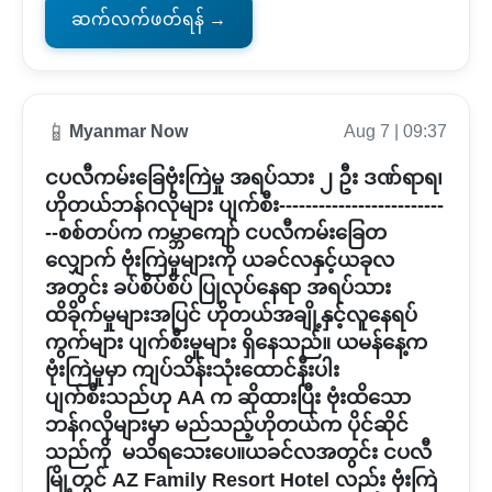
ဆက်လက်ဖတ်ရန် →
📱
Myanmar Now
Aug 7 | 09:37
ငပလီကမ်းခြေဗုံးကြဲမှု အရပ်သား ၂ ဦး ဒဏ်ရာရ၊
ဟိုတယ်ဘန်ဂလိုများ ပျက်စီး-------------------------
--စစ်တပ်က ကမ္ဘာကျော် ငပလီကမ်းခြေတ
လျှောက် ဗုံးကြဲမှုများကို ယခင်လနှင့်ယခုလ
အတွင်း ခပ်စိပ်စိပ် ပြုလုပ်နေရာ အရပ်သား
ထိခိုက်မှုများအပြင် ဟိုတယ်အချို့နှင့်လူနေရပ်
ကွက်များ ပျက်စီးမှုများ ရှိနေသည်။ ယမန်နေ့က
ဗုံးကြဲမှုမှာ ကျပ်သိန်းသုံးထောင်နီးပါး
ပျက်စီးသည်ဟု AA က ဆိုထားပြီး ဗုံးထိသော
ဘန်ဂလိုများမှာ မည်သည့်ဟိုတယ်က ပိုင်ဆိုင်
သည်ကို မသိရသေးပေ။ယခင်လအတွင်း ငပလီ
မြို့တွင် AZ Family Resort Hotel လည်း ဗုံးကြဲ