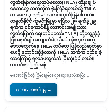
လွတ်မြောက်ရေးတပ်မတော်(TNLA) ထိန်းချုပ်
ဒေသတွေ ဆက်တိုက် ဗုံးကြဲခံရတယ်လို့ TNLA
က မေလ ၃ ရက်မှာ သတင်းထုတ်ပြန်ပါတယ်။
တရုတ်နိုင်ငံ ကူမင်းမြို့မှာ ဧပြီလ ၂၈ ရက်နဲ့ ၂၉
ရက်က စစ်ကောင်စီနဲ့ တအာင်းအမျိုးသား
လွတ်မြောက် ရေးတပ်မတော်(TNLA) တို့တွေ့ဆုံခဲ့
ပြီး နောင်ချို၊ ကျောက်မဲ၊ သီပေါ၊ မိုးကုတ် စတဲ့
ဒေသတွေကနေ TNLA တပ်တွေ ပြန်လည်ဆုတ်ခွာ
ပေးဖို့ တောင်းဆိုခဲ့တာကို TNLA ဘက်က ပယ်ချခဲ့
တာကြောင့် ရလဒ်မထွက်ဘဲ ပြီးဆုံးခဲ့ပါတယ်။
သတင်းအပြည့်အစုံ
မအောင်မြင်တဲ့ ငြိမ်းချမ်းရေးဆွေးနွေးပွဲအပြီး…
ဆက်လက်ဖတ်ရန် →