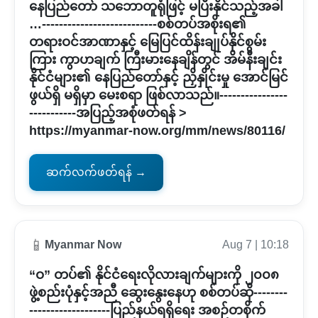
နေပြည်တော် သဘောတူရုံဖြင့် မပြီးနိုင်သည့်အခါ
…---------------------------စစ်တပ်အစိုးရ၏
တရားဝင်အာဏာနှင့် မြေပြင်ထိန်းချုပ်နိုင်စွမ်း
ကြား ကွာဟချက် ကြီးမားနေချိန်တွင် အိမ်နီးချင်း
နိုင်ငံများ၏ နေပြည်တော်နှင့် ညှိနှိုင်းမှု အောင်မြင်
ဖွယ်ရှိ မရှိမှာ မေးစရာ ဖြစ်လာသည်။----------------
-----------အပြည့်အစုံဖတ်ရန် >
https://myanmar-now.org/mm/news/80116/
ဆက်လက်ဖတ်ရန် →
📱
Myanmar Now
Aug 7 | 10:18
“ဝ” တပ်၏ နိုင်ငံရေးလိုလားချက်များကို ၂၀၀၈
ဖွဲ့စည်းပုံနှင့်အညီ ဆွေးနွေးနေဟု စစ်တပ်ဆို--------
-------------------ပြည်နယ်ရရှိရေး အစဉ်တစိုက်