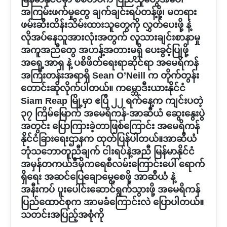
အကြမ်းဖက်မှုတွေ ချက်ချင်းရပ်တန့်ဖို့၊ မတရား
ဖမ်းဆီးထိန်းသိမ်းထားသူတွေကို လွှတ်ပေးဖို့ နဲ့
လိုအပ်နေသူအားလုံးအတွက် လူသားချင်းစာနာမှု
အကူအညီတွေ အဟန့်အတားမရှိ ပေးခွင့်ပြုဖို့
အရှေ့အာရှ နဲ့ ပစိဖိတ်ရေးရာဆိုင်ရာ အမေရိကန်
အကြီးတန်းအရာရှိ Sean O’Neill က တိုက်တွန်း
တောင်းဆိုလိုက်ပါတယ်။ ကမ္ဘောဒီးယားနိုင်ငံ
Siam Reap မြို့မှာ ဧပြီ ၂၂ ရက်နေ့က ကျင်းပတဲ့
၃၇ ကြိမ်မြောက် အမေရိကန်-အာဆီယံ ဆွေးနွေးပွဲ
အတွင်း ပြောကြားခဲ့တာဖြစ်ကြောင်း အမေရိကန်
နိုင်ငံခြားရေးဌာနက ထုတ်ပြန်ပါတယ်။အာဆီယံ
ဘုံသဘောတူညီချက် ငါးရပ်နဲ့အညီ မြန်မာနိုင်ငံ
အမှန်တကယ်ဒီမိုကရေစီလမ်းကြောင်းပေါ် ရောက်
ရှိရေး အဆင်ပြေချောမွေ့စေဖို့ အာဆီယံ နဲ့
အနီးကပ် ပူးပေါင်းဆောင်ရွက်သွားဖို့ အမေရိကန်
ပြည်ထောင်စုက အာမခံကြောင်းလဲ ပြောပါတယ်။
သတင်းအပြည့်အစုံကို