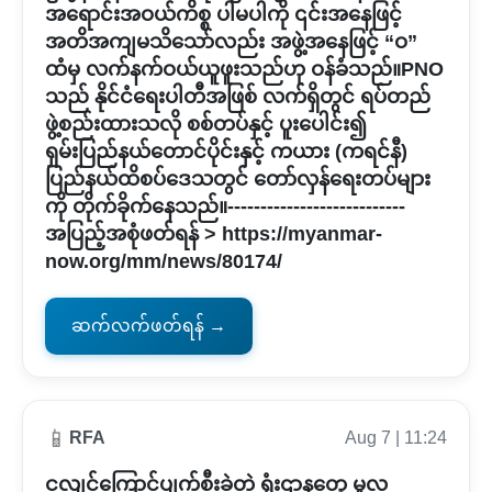
အရောင်းအဝယ်ကိစ္စ ပါမပါကို ၎င်းအနေဖြင့်
အတိအကျမသိသော်လည်း အဖွဲ့အနေဖြင့် “ဝ”
ထံမှ လက်နက်ဝယ်ယူဖူးသည်ဟု ဝန်ခံသည်။PNO
သည် နိုင်ငံရေးပါတီအဖြစ် လက်ရှိတွင် ရပ်တည်
ဖွဲ့စည်းထားသလို စစ်တပ်နှင့် ပူးပေါင်း၍
ရှမ်းပြည်နယ်တောင်ပိုင်းနှင့် ကယား (ကရင်နီ)
ပြည်နယ်ထိစပ်ဒေသတွင် တော်လှန်ရေးတပ်များ
ကို တိုက်ခိုက်နေသည်။---------------------------
အပြည့်အစုံဖတ်ရန် > https://myanmar-
now.org/mm/news/80174/
ဆက်လက်ဖတ်ရန် →
📱
RFA
Aug 7 | 11:24
ငလျင်ကြောင့်ပျက်စီးခဲ့တဲ့ ရုံးဌာနတွေ မူလ