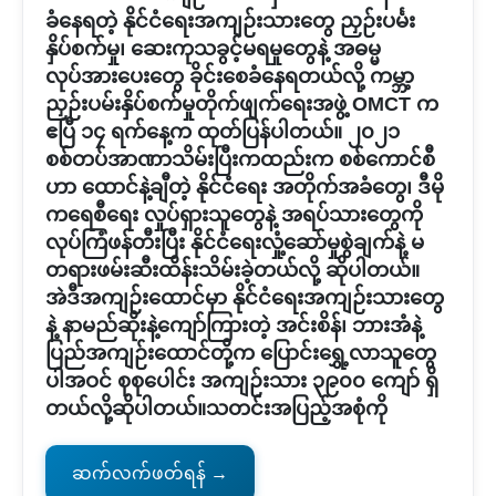
ခံနေရတဲ့ နိုင်ငံရေးအကျဉ်းသားတွေ ညှဉ်းပင်္မး
နှိပ်စက်မှု၊ ဆေးကုသခွင့်မရမှုတွေနဲ့ အဓမ္မ
လုပ်အားပေးတွေ ခိုင်းစေခံနေရတယ်လို့ ကမ္ဘာ့
ညှဉ်းပမ်းနှိပ်စက်မှုတိုက်ဖျက်ရေးအဖွဲ့ OMCT က
ဧပြီ ၁၄ ရက်နေ့က ထုတ်ပြန်ပါတယ်။ ၂၀၂၁
စစ်တပ်အာဏာသိမ်းပြီးကထည်းက စစ်ကောင်စီ
ဟာ ထောင်နဲ့ချီတဲ့ နိုင်ငံရေး အတိုက်အခံတွေ၊ ဒီမို
ကရေစီရေး လှုပ်ရှားသူတွေနဲ့ အရပ်သားတွေကို
လုပ်ကြံဖန်တီးပြီး နိုင်ငံရေးလှုံ့ဆော်မှုစွဲချက်နဲ့ မ
တရားဖမ်းဆီးထိန်းသိမ်းခဲ့တယ်လို့ ဆိုပါတယ်။
အဲဒီအကျဉ်းထောင်မှာ နိုင်ငံရေးအကျဉ်းသားတွေ
နဲ့ နာမည်ဆိုးနဲ့ကျော်ကြားတဲ့ အင်းစိန်၊ ဘားအံနဲ့
ပြည်အကျဉ်းထောင်တို့က ပြောင်းရွှေ့လာသူတွေ
ပါအဝင် စုစုပေါင်း အကျဉ်းသား ၃၉၀၀ ကျော် ရှိ
တယ်လို့ဆိုပါတယ်။သတင်းအပြည့်အစုံကို
ဆက်လက်ဖတ်ရန် →