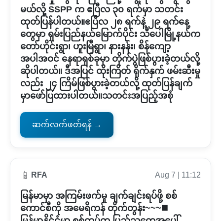
မယ်လို့ SSPP က ဧပြီလ ၃၀ ရက်မှာ သတင်း
ထုတ်ပြန်ပါတယ်။ဧပြီလ ၂၈ ရက်နဲ့ ၂၉ ရက်နေ့
တွေမှာ ရှမ်းပြည်နယ်မြောက်ပိုင်း သီပေါမြို့နယ်က
တော်ဟိုင်းရွာ၊ ဟူးမြီရွာ၊ နားနန်း၊ စိန်ကျော့
အပါအဝင် နေရာရှစ်ခုမှာ တိုက်ပွဲဖြစ်ပွားခဲ့တယ်လို့
ဆိုပါတယ်။ ဒီအပြင် ထိုးကြိတ် ရိုက်နှက် ဖမ်းဆီးမှု
လည်း ၂၄ ကြိမ်ဖြစ်ပွားခဲ့တယ်လို့ ထုတ်ပြန်ချက်
မှာဖော်ပြထားပါတယ်။သတင်းအပြည့်အစုံ
ဆက်လက်ဖတ်ရန် →
📱
RFA
Aug 7 | 11:12
မြန်မာမှာ အကြမ်းဖက်မှု ချက်ချင်းရပ်ဖို့ စစ်
ကောင်စီကို အမေရိကန် တိုက်တွန်း~~~◼️
မြန်မာနိုင်ငံမှာ စစ်တပ်က ပြည်သူတွေအပေါ်