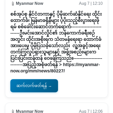
📱
Myanmar Now
Aug 7 | 12:10
စစ်အုပ်စု နိုင်ငံတကာနှင့် ပိုမိုဆက်ဆံနိုင်ရေး ထိုင်း
ထောက်ခံ၊ မြန်မာခရိုနီများ ပံ့ပိုးသည့်စီးပွားရေးဖို
ရမ် စစ်ခေါင်းဆောင်တက်ရောက်--------------------
------ဦးမင်းအောင်လှိုင်၏ ဘန်ကောက်ခရီးစဉ်
အတွင်း ထိုင်းအစိုးရက သံတမန်ရေးရာ ထောက်ခံ
အားပေးမှု ပိုမိုပြသခဲ့သော်လည်း လူ့အခွင့်အရေး
တက်ကြွလှုပ်ရှားသူများနှင့် အဖွဲ့အစည်းများက
ပြင်းပြင်းထန်ထန် ဝေဖန်ကြသည်။-------------------
--------အပြည့်အစုံဖတ်ရန် > https://myanmar-
now.org/mm/news/80227/
ဆက်လက်ဖတ်ရန် →
📱
Myanmar Now
Aug 7 | 12:06