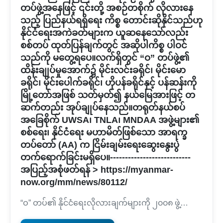
တပ်ဖွဲ့အနေဖြင့် ၎င်းတို့ အစဉ်တစိုက် လိုလားနေ
သည့် ပြည်နယ်ရရှိရေး ကိစ္စ တောင်းဆိုနိုင်သည်ဟု
နိုင်ငံရေးအကဲခတ်များက ယူဆနေသော်လည်း
စစ်တပ် ထုတ်ပြန်ချက်တွင် အဆိုပါကိစ္စ ပါဝင်
သည်ကို မတွေ့ရပေ။လက်ရှိတွင် “ဝ” တပ်ဖွဲ့၏
ထိန်းချုပ်မှုအောက်၌ မိုင်းလင်းခရိုင်၊ မိုင်းမော
ခရိုင်၊ မိုင်းပေါက်ခရိုင်၊ ဟိုပန်ခရိုင်နှင့် ပန်ဆန်းကို
မြို့တော်အဖြစ် သတ်မှတ်၍ နယ်မြေအားဖြင့် တ
ဆက်တည်း အုပ်ချုပ်နေသည်။တရုတ်နယ်စပ်
အခြေစိုက် UWSA၊ TNLA၊ MNDAA အဖွဲ့များ၏
စစ်ရေး၊ နိုင်ငံရေး မဟာမိတ်ဖြစ်သော အာရက္ခ
တပ်တော် (AA) က ငြိမ်းချမ်းရေးဆွေးနွေးပွဲ
တက်ရောက်ခြင်းမရှိပေ။---------------------------
အပြည့်အစုံဖတ်ရန် > https://myanmar-
now.org/mm/news/80112/
“ဝ” တပ်၏ နိုင်ငံရေးလိုလားချက်များကို ၂၀၀၈ ဖွဲ့…