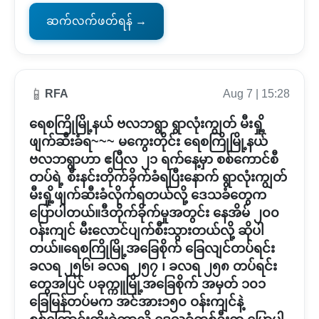
ဆက်လက်ဖတ်ရန် →
📱
RFA
Aug 7 | 15:28
ရေစကြိုမြို့နယ် ဗလဘရွာ ရွာလုံးကျွတ် မီးရှို့
ဖျက်ဆီးခံရ~~~ မကွေးတိုင်း ရေစကြိုမြို့နယ်
ဗလဘရွာဟာ ဧပြီလ ၂၁ ရက်နေ့မှာ စစ်ကောင်စီ
တပ်ရဲ့ စီးနင်းတိုက်ခိုက်ခံရပြီးနောက် ရွာလုံးကျွတ်
မီးရှို့ဖျက်ဆီးခံလိုက်ရတယ်လို့ ဒေသခံတွေက
ပြောပါတယ်။ဒီတိုက်ခိုက်မှုအတွင်း နေအိမ် ၂၀၀
ဝန်းကျင် မီးလောင်ပျက်စီးသွားတယ်လို့ ဆိုပါ
တယ်။ရေစကြိုမြို့အခြေစိုက် ခြေလျင်တပ်ရင်း
ခလရ ၂၅၆၊ ခလရ ၂၅၇ ၊ ခလရ ၂၅၈ တပ်ရင်း
တွေအပြင် ပခုက္ကူမြို့အခြေစိုက် အမှတ် ၁၀၁
ခြေမြန်တပ်မက အင်အား၁၅၀ ဝန်းကျင်နဲ့