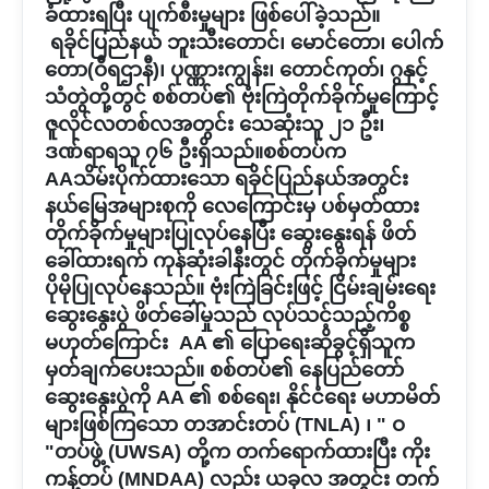
ခံထားရပြီး ပျက်စီးမှုများ ဖြစ်ပေါ်ခဲ့သည်။
ရခိုင်ပြည်နယ် ဘူးသီးတောင်၊ မောင်တော၊ ပေါက်
တော(ဝီရဌာနီ)၊ ပုဏ္ဏားကျွန်း၊ တောင်ကုတ်၊ ဂွနှင့်
သံတွဲတို့တွင် စစ်တပ်၏ ဗုံးကြဲတိုက်ခိုက်မှုကြောင့်
ဇူလိုင်လတစ်လအတွင်း သေဆုံးသူ ၂၁ ဦး၊
ဒဏ်ရာရသူ ၇၆ ဦးရှိသည်။စစ်တပ်က
AAသိမ်းပိုက်ထားသော ရခိုင်ပြည်နယ်အတွင်း
နယ်မြေအများစုကို လေကြောင်းမှ ပစ်မှတ်ထား
တိုက်ခိုက်မှုများပြုလုပ်နေပြီး ဆွေးနွေးရန် ဖိတ်
ခေါ်ထားရက် ကုန်ဆုံးခါနီးတွင် တိုက်ခိုက်မှုများ
ပိုမိုပြုလုပ်နေသည်။ ဗုံးကြဲခြင်းဖြင့် ငြိမ်းချမ်းရေး
ဆွေးနွေးပွဲ ဖိတ်ခေါ်မှုသည် လုပ်သင့်သည့်ကိစ္စ
မဟုတ်ကြောင်း AA ၏ ပြောရေးဆိုခွင့်ရှိသူက
မှတ်ချက်ပေးသည်။ စစ်တပ်၏ နေပြည်တော်
ဆွေးနွေးပွဲကို AA ၏ စစ်ရေး၊ နိုင်ငံရေး မဟာမိတ်
များဖြစ်ကြသော တအာင်းတပ် (TNLA) ၊ " ဝ
"တပ်ဖွဲ့ (UWSA) တို့က တက်ရောက်ထားပြီး ကိုး
ကန့်တပ် (MNDAA) လည်း ယခုလ အတွင်း တက်