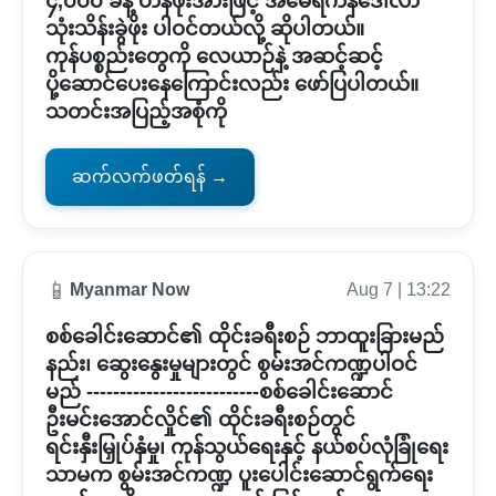
၄,၀၀၀ ခန့် တန်ဖိုးအားဖြင့် အမေရိကန်ဒေါ်လာ
သုံးသိန်းခွဲဖိုး ပါဝင်တယ်လို့ ဆိုပါတယ်။
ကုန်ပစ္စည်းတွေကို လေယာဉ်နဲ့ အဆင့်ဆင့်
ပို့ဆောင်ပေးနေကြောင်းလည်း ဖော်ပြပါတယ်။
သတင်းအပြည့်အစုံကို
ဆက်လက်ဖတ်ရန် →
📱
Myanmar Now
Aug 7 | 13:22
စစ်ခေါင်းဆောင်၏ ထိုင်းခရီးစဉ် ဘာထူးခြားမည်
နည်း၊ ဆွေးနွေးမှုများတွင် စွမ်းအင်ကဏ္ဍပါဝင်
မည် --------------------------စစ်ခေါင်းဆောင်
ဦးမင်းအောင်လှိုင်၏ ထိုင်းခရီးစဉ်တွင်
ရင်းနှီးမြှုပ်နှံမှု၊ ကုန်သွယ်ရေးနှင့် နယ်စပ်လုံခြုံရေး
သာမက စွမ်းအင်ကဏ္ဍ ပူးပေါင်းဆောင်ရွက်ရေး