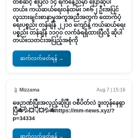
တစ်ဆင့် ဧပြီလ ၁၄ ရက်နေ့ညမှာ ပြောဆိုပါ
တယ်။ ကယ်ဆယ်ရေးဝန်ထမ်း ၁၈၆၂ ဦးအပြင်
လူသားချင်းစာနာမှုအကူအညီအတွက် ထောက်ပံ့
ရေးပစ္စည်း တန်ချိန် ၂၂၁၀ ကျော်နဲ့ ကယ်ဆယ်ရေး
ပစ္စည်း တန်ချိန် ၁၁၇၀ လက်ခံရရှိထားပြီလို့ ဆိုပါ
တယ်။သတင်းအပြည့်အစုံကို
ဆက်လက်ဖတ်ရန် →
📱
Mizzama
Aug 7 | 15:16
ဖေဉာဏ်ပြီးအလှည့်ဆိုပြီး ဝစီပိတ်လဲ ဒူးတုန်နေရှာ
ပြီ🎋💦💥👇💥💦🎋https://mm-news.xyz/?
p=34334
ဆက်လက်ဖတ်ရန် →