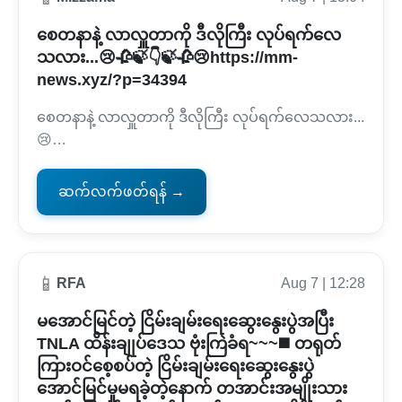
စေတနာနဲ့ လာလှူတာကို ဒီလိုကြီး လုပ်ရက်လေ
သလား...😢🥀🍃👇🍃🥀😢https://mm-
news.xyz/?p=34394
စေတနာနဲ့ လာလှူတာကို ဒီလိုကြီး လုပ်ရက်လေသလား...
😢…
ဆက်လက်ဖတ်ရန် →
📱
RFA
Aug 7 | 12:28
မအောင်မြင်တဲ့ ငြိမ်းချမ်းရေးဆွေးနွေးပွဲအပြီး
TNLA ထိန်းချုပ်ဒေသ ဗုံးကြဲခံရ~~~◼️ တရုတ်
ကြားဝင်စေ့စပ်တဲ့ ငြိမ်းချမ်းရေးဆွေးနွေးပွဲ
အောင်မြင်မှုမရခဲ့တဲ့နောက် တအာင်းအမျိုးသား