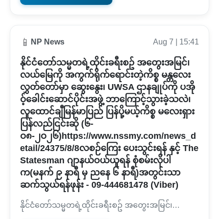
📱
NP News
Aug 7 | 15:41
နိုင်ငံတော်သမ္မတရဲ့ထိုင်းခရီးစဥ် အတွေးအမြင်၊
လယ်မြေကို အကွက်ရိုက်ရောင်းတဲ့ကိစ္စ မန္တလေး
လွှတ်တော်မှာ ဆွေးနွေး၊ UWSA ဌာနချုပ်ကို ပအို
ဝ့်ခေါင်းဆောင်ပိုင်းအဖွဲ့ ဘာကြောင့်သွားခဲ့သလဲ၊
လူထောင်ချီမြန်မာပြည် ပြန်ပို့မယ့်ကိစ္စ မလေးရှား
ပြန်လည်ငြင်းဆို (၆-
ဝ၈-၂ဝ၂၆)https://www.nssmy.com/news_d
etail/24375/8/8လစဉ်ကြေး ပေးသွင်းရန် နှင့် The
Statesman ဂျာနယ်ဝယ်ယူရန် စုံစမ်းလိုပါ
က(မနက် ၉ နာရီ မှ ညနေ ၆ နာရီ)အတွင်းသာ
ဆက်သွယ်ရန်ဖုန်း - 09-444681478 (Viber)
နိုင်ငံတော်သမ္မတရဲ့ထိုင်းခရီးစဥ် အတွေးအမြင်၊…