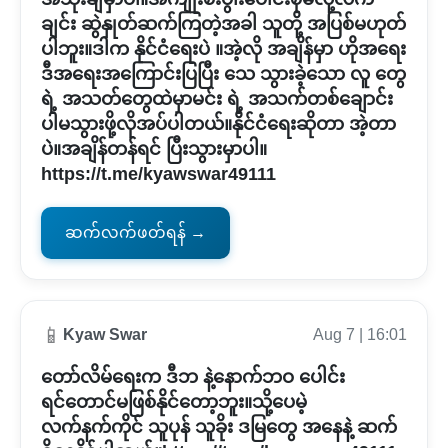
ချင်း ဆွဲနှုတ်ဆက်ကြတဲ့အခါ သူတို့ အပြစ်မဟုတ်
ပါဘူး။ဒါက နိုင်ငံရေးပဲ ။အဲ့လို အချိန်မှာ ဟိုအရေး
ဒီအရေးအကြောင်းပြပြီး သေ သွားခဲ့သော လူ တွေ
ရဲ့ အသတ်တွေထဲမှာမင်း ရဲ့ အသက်တစ်ချောင်း
ပါမသွားဖို့လိုအပ်ပါတယ်။နိုင်ငံရေးဆိုတာ အဲ့တာ
ပဲ။အချိန်တန်ရင် ပြီးသွားမှာပါ။
https://t.me/kyawswar49111
ဆက်လက်ဖတ်ရန် →
📱
Kyaw Swar
Aug 7 | 16:01
တော်လိမ်ရေးက ဒီဘ နဲ့နောက်ဘဝ ပေါင်း
ရင်တောင်မဖြစ်နိုင်တော့ဘူး။သို့ပေမဲ့
လက်နက်ကိုင် သူပုန် သူခိုး ဒမြတွေ အနေနဲ့ ဆက်