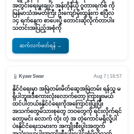
အတွင်းရေးမှူးချုပ် အန်တိုနီယို ဂူတားရက်စ် ကို
မြန်မာသံအမတ်ကြီး ဦးကျော်မိုးထွန်းက ဧပြီလ
၁၄ ရက်နေ့က စာပေးပို့ တောင်းဆိုလိုက်တာပါ။
သတင်းအပြည့်အစုံကို
ဆက်လက်ဖတ်ရန် →
📱
Kyaw Swar
Aug 7 | 16:57
နိုင်ငံရေးမှာ အမြဲတမ်းမိတ်ဆွေအမြဲတမ်း ရန်သူ မ
ရှိပါဘူး။ဒီစကားလုံးလောက်တော့ ကြားဖူးမယ်
ထင်ပါတယ်။နိုင်ငံရေးကိုအကြောင်းပြုပြီး
အသက်တွေမိသားစုတွေ ဘဝတွေကို ရင်းလိုက်ရင်
တော့မင်း လောက် တုံး တဲ့ အ တဲ့ကောင်မရှိလို့ပါ
ပဲ။နိုင်ငံရေးသမားက အကျိုးစီးပွါးအတွက်
အသုံးချမှာပါ။အကျိုးစီးပွါးပေါင်းစုံမိလို့လက်