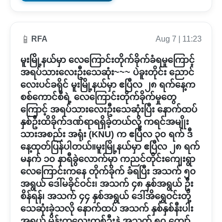
📱
RFA
Aug 7 | 11:23
မူးမြို့နယ်မှာ လေကြောင်းတိုက်ခိုက်ခံရမှုကြောင့်
အရပ်သားလေးဦးသေဆုံး~~~ ပဲခူးတိုင်း ညောင်
လေးပင်ခရိုင် မူးမြို့နယ်မှာ ဧပြီလ ၂၈ ရက်နေ့က
စစ်ကောင်စီရဲ့ လေကြောင်းတိုက်ခိုက်မှုတွေ
ကြောင့် အရပ်သားလေးဦးသေဆုံးပြီး နောက်ထပ်
နှစ်ဦးထိခိုက်ဒဏ်ရာရရှိခဲ့တယ်လို့ ကရင်အမျိုး
သားအစည်း အရုံး (KNU) က ဧပြီလ ၃၀ ရက် ဒီ
နေ့ထုတ်ပြန်ပါတယ်။မူးမြို့နယ်မှာ ဧပြီလ ၂၈ ရက်
မနက် ၁၀ နာရီခွဲလောက်မှာ ကညင်တိုင်းကျေးရွာ
လေကြောင်းကနေ တိုက်ခိုက် ခံရပြီး အသက် ၅၀
အရွယ် ဒေါ်မခိုင်ဝင်း၊ အသက် ၄၈ နှစ်အရွယ် ဦး
စိန်ရန်၊ အသက် ၄၄ နှစ်အရွယ် ဒေါ်အိရွှေဝင်းတို့
သေဆုံးခဲ့သလို နောက်ထပ် အသက် နှစ်နှစ်နီးပါး
အရွယ် မိန်းကလေးတစ်ဦးနဲ့ အသက် ၅၀ ကျော်