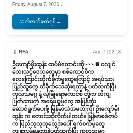
Friday, August 7, 2026…
ဆက်လက်ဖတ်ရန် →
📱
RFA
Aug 7 | 22:18
ဦးကျော်မိုးထွန်း ထပ်မံတောင်းဆို~~~ ◼️ ငလျင်
ဘေးသင့်ဒေသတွေမှာ စစ်ကောင်စီက
လေကြောင်းတိုက်ခိုက်မှုတွေကြောင့် အရပ်သား
ပြည်သူတွေ ထိခိုက်သေဆုံးရတာနဲ့ ပတ်သက်ပြီး
ကုလသမဂ္ဂ နဲ့ လုံခြုံရေးကောင်စီ တို့က တိကျ
ပြတ်သားတဲ့ အရေးယူမှုတွေ အမြန်ဆုံး
ဆောင်ရွက်ပေးဖို့ မြန်မာသံအမတ်ကြီး ဦးကျော်မိုး
ထွန်း က တောင်းဆိုလိုက်ပါတယ်။ မြန်မာစစ်တပ်
က ပြည်သူလူထုတွေအပေါ် ရက်စက်မှုတွေ
ကျူးလွန်နေတာနဲ့ပတ်သက်ပြီး ကုလသမဂ္ဂ