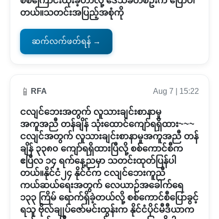
စစ်ကြောင်းထိုးခဲ့တာလို့ ဒေသခံတစ်ဦးက ပြောပါ
တယ်။သတင်းအပြည့်အစုံကို
ဆက်လက်ဖတ်ရန် →
📱
RFA
Aug 7 | 15:22
ငလျင်ဘေးအတွက် လူသားချင်းစာနာမှု
အကူအညီ တန်ချိန် သုံးထောင်ကျော်ရရှိထား~~~
ငလျင်အတွက် လူသားချင်းစာနာမှုအကူအညီ တန်
ချိန် ၃၃၈၀ ကျော်ရရှိထားပြီလို့ စစ်ကောင်စီက
ဧပြီလ ၁၄ ရက်နေ့ညမှာ သတင်းထုတ်ပြန်ပါ
တယ်။နိုင်ငံ၂၄ နိုင်ငံက ငလျင်ဘေးကူညီ
ကယ်ဆယ်ရေးအတွက် လေယာဉ်အခေါက်ရေ
၁၃၃ ကြိမ် ရောက်ရှိခဲ့တယ်လို့ စစ်ကောင်စီပြောခွင့်
ရသူ ဗိုလ်ချုပ်ဇော်မင်းထွန်းက နိုင်ငံပိုင်မီဒီယာက