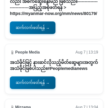
လည်း အဓိကဆွေးနွေးမည် ဖြစ်သည်။--------------
-------------အပြည့်အစုံဖတ်ရန် >
https://myanmar-now.org/mm/news/80179/
ဆက်လက်ဖတ်ရန် →
📱
People Media
Aug 7 | 13:19
အသံဖိုင်ဖြင့် နားဆင်လိုသည့်မိတ်ဆွေများအတွက်
အသံဖိုင်ဖြစ်ပါသည်။#Peoplemedianews
ဆက်လက်ဖတ်ရန် →
📱
Mizzama
Aug 7 | 13:04