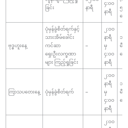
၄:ဝဝ
ခြင်း
နာရီ
၅ထ
နာရီ
ဆော
ပုံမှန်ခွဲစိတ်ရက်နှင့်
၂:ဝဝ
သားအိမ်ခေါင်း
နာရီ
သား
ဗုဒ္ဓဟူးနေ့
ကင်ဆာ
–
မှ
မီး
ရှေးဦးလက္ခဏာ
၄:ဝဝ
ဆော
များ ကြည့်ရှုခြင်း
နာရီ
၂:ဝဝ
နာရီ
သား
ကြာသပတေးနေ့
ပုံမှန်ခွဲစိတ်ရက်
–
မှ
မီး
၄:ဝဝ
ဆော
နာရီ
၂:ဝဝ