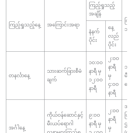
ကြည့်ရှုသည့်
အချိန်
ကြည့
ကြည့်ရှုသည့်နေ့
အကြောင်းအရာ
နေ့
သည့
နံနက်
လည်
ပိုင်း
ပိုင်း
၂:ဝဝ
၁ဝ:ဝဝ
နာရီ
သား
သားဆက်ခြားစီမံ
နာရီ မှ
တနင်္လာနေ့
မှ
မီး
ချက်
၁၂:ဝဝ
၄:ဝဝ
ဆော
နာရီ
နာရီ
အထ
၂:ဝဝ
ကိုယ်ဝန်ဆောင်နှင့်
၉:ဝဝ
ပြင
နာရီ
မီးယပ်ရောဂါ
နာရီ မှ
ဌာန
အင်္ဂါနေ့
မှ
လူနာများကြည့်ရှု
၁၂:ဝဝ
(တိုး