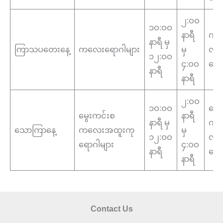
၂:ဝဝ
၁ဝ:ဝဝ
နာရီ
ကလ
နာရီ မှ
ကြာသပတေးနေ့
ကလေးရောဂါများ
မှ
လူန
၁၂:ဝဝ
၄:ဝဝ
ဆော
နာရီ
နာရီ
၂:ဝဝ
၁ဝ:ဝဝ
မွေ
မွေးကင်းစ
နာရီ
နာရီ မှ
ကလ
သောကြာနေ့
ကလေးအထူးကု
မှ
၁၂:ဝဝ
လူန
ရောဂါများ
၄:ဝဝ
နာရီ
ဆော
နာရီ
Contact Us