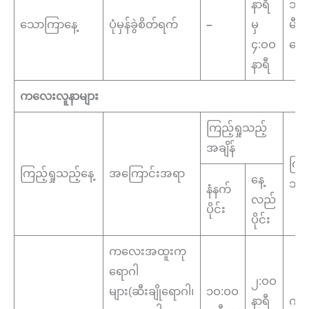
နာရီ
သား
သောကြာနေ့
ပုံမှန်ခွဲစိတ်ရက်
–
မှ
မီး
၄:ဝဝ
ဆော
နာရီ
ကလေးလူနာများ
ကြည့်ရှုသည့်
အချိန်
ကြည့
ကြည့်ရှုသည့်နေ့
အကြောင်းအရာ
နေ့
သည့
နံနက်
လည်
ပိုင်း
ပိုင်း
ကလေးအထူးကု
ရောဂါ
၂:ဝဝ
များ(ဆီးချိုရောဂါ၊
၁ဝ:ဝဝ
နာရီ
ကလ