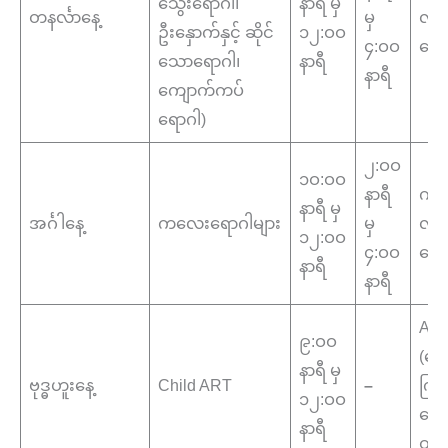
သွေးရောဂါ၊
နာရီ မှ
တနင်္လာနေ့
မှ
လူန
ဦးနှောက်နှင့် ဆိုင်
၁၂:ဝဝ
၄:ဝဝ
ဆော
သောရောဂါ၊
နာရီ
နာရီ
ကျောက်ကပ်
ရောဂါ)
၂:ဝဝ
၁ဝ:ဝဝ
နာရီ
ကလ
နာရီ မှ
အင်္ဂါနေ့
ကလေးရောဂါများ
မှ
လူန
၁၂:ဝဝ
၄:ဝဝ
ဆော
နာရီ
နာရီ
AR
၉:ဝဝ
(ဆေး
နာရီ မှ
ဗုဒ္ဓဟူးနေ့
Child ART
–
ကြီးရ
၁၂:ဝဝ
အေ
နာရီ
ထပ်