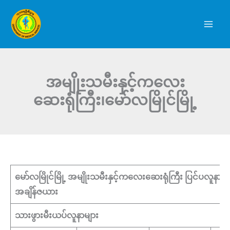
Skip
to
content
အမျိုးသမီးနှင့်ကလေး
ဆေးရုံကြီး၊မော်လမြိုင်မြို့
မော်လမြိုင်မြို့ အမျိုးသမီးနှင့်ကလေးဆေးရုံကြီး ပြင်ပလူနာကြည့
အချိန်ဇယား
သားဖွားမီးယပ်လူနာများ