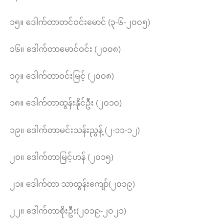
၁၅။ ဒေါက်တာတင်ဝင်းမောင် (၃-၆-၂၀၀၅)
၁၆။ ဒေါက်တာမောင်ဝင်း (၂၀၀၈)
၁၇။ ဒေါက်တာဝင်းမြင့် (၂၀၀၈)
၁၈။ ဒေါက်တာထွန်းနိုင်ဦး (၂၀၁၀)
၁၉။ ဒေါက်တာမင်းသန်းညွန့် (၂-၁၁-၁၂)
၂၀။ ဒေါက်တာမြင့်ဟန် (၂၀၁၅)
၂၁။ ဒေါက်တာ သာထွန်းကျော်(၂၀၁၉)
၂၂။ ဒေါက်တာစိုးဦး(၂၀၁၉-၂၀၂၁)