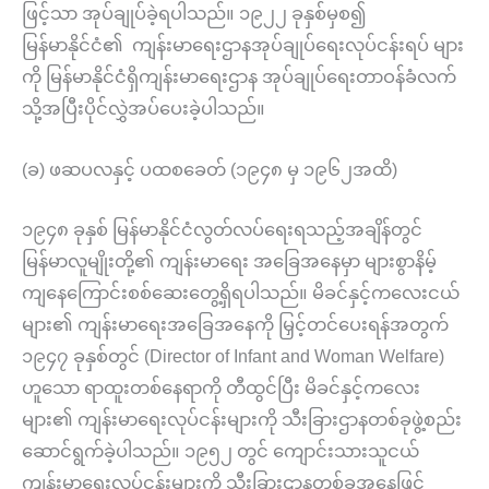
ဖြင့်သာ အုပ်ချုပ်ခဲ့ရပါသည်။ ၁၉၂၂ ခုနှစ်မှစ၍
မြန်မာနိုင်ငံ၏ ကျန်းမာရေးဌာနအုပ်ချုပ်ရေးလုပ်ငန်းရပ် များ
ကို မြန်မာနိုင်ငံရှိကျန်းမာရေးဌာန အုပ်ချုပ်ရေးတာဝန်ခံလက်
သို့အပြီးပိုင်လွှဲအပ်ပေးခဲ့ပါသည်။
(ခ) ဖဆပလနှင့် ပထစခေတ် (၁၉၄၈ မှ ၁၉၆၂အထိ)
၁၉၄၈ ခုနှစ် မြန်မာနိုင်ငံလွတ်လပ်ရေးရသည့်အချိန်တွင်
မြန်မာလူမျိုးတို့၏ ကျန်းမာရေး အခြေအနေမှာ များစွာနိမ့်
ကျနေကြောင်းစစ်ဆေးတွေ့ရှိရပါသည်။ မိခင်နှင့်ကလေးငယ်
များ၏ ကျန်းမာရေးအခြေအနေကို မြှင့်တင်ပေးရန်အတွက်
၁၉၄၇ ခုနှစ်တွင် (Director of Infant and Woman Welfare)
ဟူသော ရာထူးတစ်နေရာကို တီထွင်ပြီး မိခင်နှင့်ကလေး
များ၏ ကျန်းမာရေးလုပ်ငန်းများကို သီးခြားဌာနတစ်ခုဖွဲ့စည်း
ဆောင်ရွက်ခဲ့ပါသည်။ ၁၉၅၂ တွင် ကျောင်းသားသူငယ်
ကျန်းမာရေးလုပ်ငန်းများကို သီးခြားဌာနတစ်ခုအနေဖြင့်