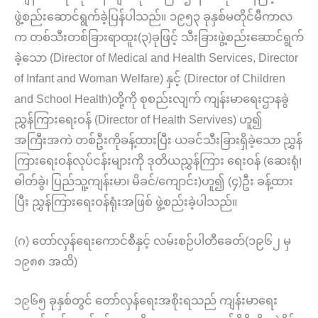
ဖွဲ့စည်းဆောင်ရွက်ခဲ့ပြန်ပါသည်။ ၁၉၅၃ ခုနှစ်မတိုင်မီကာလ
က တစ်သီးတစ်ခြားရာထူး(၃)ခုဖြင့် သီးခြားဖွဲ့စည်းဆောင်ရွက်
ခဲ့သော (Director of Medical and Health Services, Director
of Infant and Woman Welfare) နှင့် (Director of Children
and School Health)တို့ကို စုစည်းလျက် ကျန်းမာရေးဌာနခွဲ
ညွှန်ကြားရေးဝန် (Director of Health Servives) ဟူ၍
အကြီးအကဲ တစ်ဦးကိုခန့်ထားပြီး ယခင်သီးခြားရှိခဲ့သော ညွှန်
ကြားရေးဝန်လုပ်ငန်းများကို ဒုတိယညွှန်ကြား ရေးဝန် (ဆေးရုံ၊
ဓါတ်ခွဲ၊ ပြည်သူ့ကျန်းမာ၊ မိခင်/ကျောင်း)ဟူ၍ (၄)ဦး ခန့်ထား
ပြီး ညွှန်ကြားရေးဝန်ရုံးအဖြစ် ဖွဲ့စည်းခဲ့ပါသည်။
(ဂ) တော်လှန်ရေးကောင်စီနှင့် လမ်းစဉ်ပါတီခေတ်(၁၉၆၂ မှ
၁၉၈၈ အထိ)
၁၉၆၅ ခုနှစ်တွင် တော်လှန်ရေးအစိုးရသည် ကျန်းမာရေး