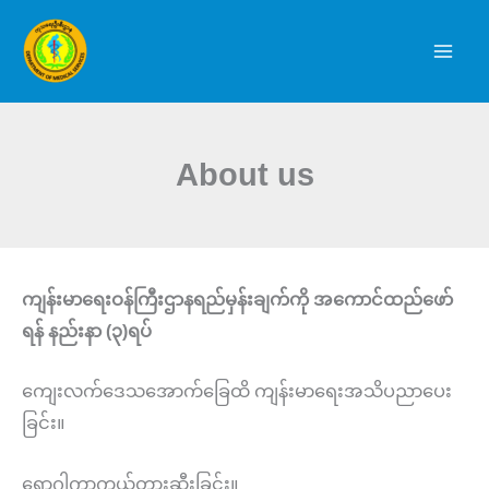
Skip
to
content
About us
ကျန်းမာရေးဝန်ကြီးဌာနရည်မှန်းချက်ကို အကောင်ထည်ဖော်
ရန် နည်းနာ (၃)ရပ်
ကျေးလက်ဒေသအောက်ခြေထိ ကျန်းမာရေးအသိပညာပေး
ခြင်း။
ရောဂါကာကွယ်တားဆီးခြင်း။