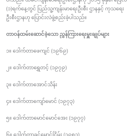
(၁)ရက်နေ့တွင် ပြည်သူ့ကျန်းမာရေးဦးစီး ဌာနနှင့် ကုသရေး
ဦးစီးဌာနဟု ပြောင်းလဲဖွဲ့စည်းခဲ့ပါသည်။
တာဝန်ထမ်းဆောင်ခဲ့သော ညွှန်ကြားရေးမှူးချုပ်များ
၁။ ဒေါက်တာဖေကျင် (၁၉၆၉)
၂။ ဒေါက်တာရွှေတင့် (၁၉၇၉)
၃။ ဒေါက်တာအောင်သိန်း
၄။ ဒေါက်တာကျော်မောင် (၁၉၇၃)
၅။ ဒေါက်တာမောင်မောင်အေး (၁၉၇၇)
၆။ ဒေါက်တာခင်မောင်ငြိမ်း (၁၉၈၃)