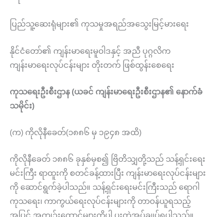
ပြည်သူ့ဆေးရုံများ၏ ကုသမှုအရည်အသွေးမြင့်မားရေး
နိုင်ငံတော်၏ ကျန်းမာရေးမူဝါဒနှင့် အညီ ပုဂ္ဂလိက
ကျန်းမာရေးလုပ်ငန်းများ တိုးတက် ဖြစ်ထွန်းစေရေး
ကုသရေးဦးစီးဌာန (ယခင် ကျန်းမာရေးဦးစီးဌာန၏ နောက်ခံ
သမိုင်း)
(က) ကိုလိုနီခေတ်(၁၈၈၆ မှ ၁၉၄၈ အထိ)
ကိုလိုနီခေတ် ၁၈၈၆ ခုနှစ်မှစ၍ ဗြိတိသျှတို့သည် သန့်ရှင်းရေး
မင်းကြီး ရာထူးကို စတင်ခန့်ထားပြီး ကျန်းမာရေးလုပ်ငန်းများ
ကို ဆောင်ရွက်ခဲ့ပါသည်။ သန့်ရှင်းရေးမင်းကြီးသည် ရောဂါ
ကုသရေး၊ ကာကွယ်ရေးလုပ်ငန်းများကို တာဝန်ယူရသည့်
အပြင် အကျဉ်းထောင်များကိုပါ ပူးတွဲအုပ်ချုပ်ရပါသည်။