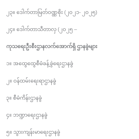
၂၃။ ဒေါက်တာမြတ်ဝဏ္ဏစိုး (၂၀၂၁- ၂၀၂၅)
၂၄။ ဒေါက်တာသီတာလှ (၂၀၂၅ –
ကုသရေးဦးစီးဌာနလက်အောက်ရှိ ဌာနခွဲများ
၁။ အထွေထွေစီမံခန့်ခွဲရေးဌာနခွဲ
၂။ ဝန်ထမ်းရေးရာဌာနခွဲ
၃။ စီမံကိန်းဌာနခွဲ
၄။ ဘဏ္ဍာရေးဌာနခွဲ
၅။ သွားကျန်းမာရေးဌာနခွဲ