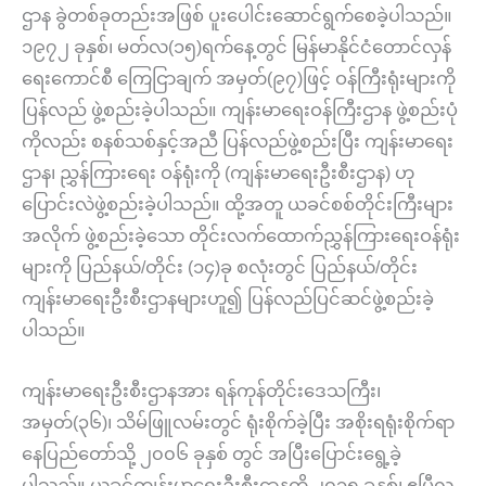
ဌာန ခွဲတစ်ခုတည်းအဖြစ် ပူးပေါင်းဆောင်ရွက်စေခဲ့ပါသည်။
၁၉၇၂ ခုနှစ်၊ မတ်လ(၁၅)ရက်နေ့တွင် မြန်မာနိုင်ငံတောင်လှန်
ရေးကောင်စီ ကြေငြာချက် အမှတ်(၉၇)ဖြင့် ဝန်ကြီးရုံးများကို
ပြန်လည် ဖွဲ့စည်းခဲ့ပါသည်။ ကျန်းမာရေးဝန်ကြီးဌာန ဖွဲ့စည်းပုံ
ကိုလည်း စနစ်သစ်နှင့်အညီ ပြန်လည်ဖွဲ့စည်းပြီး ကျန်းမာရေး
ဌာန၊ ညွှန်ကြားရေး ဝန်ရုံးကို (ကျန်းမာရေးဦးစီးဌာန) ဟု
ပြောင်းလဲဖွဲ့စည်းခဲ့ပါသည်။ ထို့အတူ ယခင်စစ်တိုင်းကြီးများ
အလိုက် ဖွဲ့စည်းခဲ့သော တိုင်းလက်ထောက်ညွှန်ကြားရေးဝန်ရုံး
များကို ပြည်နယ်/တိုင်း (၁၄)ခု စလုံးတွင် ပြည်နယ်/တိုင်း
ကျန်းမာရေးဦးစီးဌာနများဟူ၍ ပြန်လည်ပြင်ဆင်ဖွဲ့စည်းခဲ့
ပါသည်။
ကျန်းမာရေးဦးစီးဌာနအား ရန်ကုန်တိုင်းဒေသကြီး၊
အမှတ်(၃၆)၊ သိမ်ဖြူလမ်းတွင် ရုံးစိုက်ခဲ့ပြီး အစိုးရရုံးစိုက်ရာ
နေပြည်တော်သို့ ၂၀၀၆ ခုနှစ် တွင် အပြီးပြောင်းရွေ့ခဲ့
ပါသည်။ ယခင်ကျန်းမာရေးဦးစီးဌာနကို ၂၀၁၅ ခုနှစ်၊ ဧပြီလ