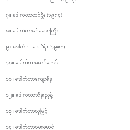
၇။ ဒေါက်တာတင်ဦး (၁၉၈၄)
၈။ ဒေါက်တာခင်မောင်ကြီး
၉။ ဒေါက်တာဖေသိန်း (၁၉၈၈)
၁၀။ ဒေါက်တာမောင်ကျော်
၁၁။ ဒေါက်တာကျော်စိန်
၁၂။ ဒေါက်တာသိန်းညွန့်
၁၃။ ဒေါက်တာလှမြင့်
၁၄။ ဒေါက်တာဝမ်းမောင်