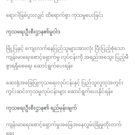
ရောဂါဖြစ်ပွားလျှင် ထိရောက်စွာ ကုသမှုပေးခြင်း
ကုသရေးဦးစီးဌာန၏မူဝါဒ
မြို့ပြနှင့် ကျေးလက်နေပြည်သူများအားလုံး ပြီးပြည့်စုံသော
ကျန်းမာရေးစောင့်ရှောက်မှု လုပ်ငန်းကို အရည်အသွေး ပြည့်မီ
စွာရရှိစေရေး ဆောင်ရွက်ပေးရန်။
ဆေးရုံအခြေပြုကုသရေးလုပ်ငန်းနှင့် ပြည်သူလူထုအတွင်း
ကွင်းဆင်းကုသမှုလုပ်ငန်းများ ဆောင်ရွက်ပေးနိုင်ရန်။
ကုသရေးဦးစီးဌာန၏ ရည်မှန်းချက်
ကျန်းမာရေးစောင့်ရှောက်မှုအခြေအနေလွှမ်းခြုံမှုတိုးတက်
ရေး