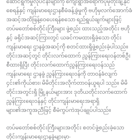
ဆောင်ရွက်မှုလုပ်ငန်းများကို ကျေးရွာအရောက်ပိုမိုတိုးချဲ့နိုင်
စေရန်နှင့် ကျန်းမာရေးဌာနစီမံခန့်ခွဲမှုကို ဗဟိုမှလက်အောက်ခံ
အဆင့်အထိဖြန့်ဝေပေးရန်စသော ရည်ရွယ်ချက်များဖြင့်
တပ်မတော်စစ်တိုင်းကြီးများ ဖွဲ့စည်း ထားသည့်အတိုင်း ဗဟို
နှင့် ခရိုင်အဆင့်ကြားတွင် ယခင်ကမထားရှိခဲ့သော တိုင်း
ကျန်းမာရေး ဌာနခွဲအဆင့်ကို စတင်ထားရှိဖွဲ့စည်းခဲ့ပါသည်။
တိုင်းအဆင့်တွင် တိုင်းလက်ထောက် ညွှန်ကြားရေးဝန်တစ်ဦး
စီထားရှိပြီး တိုင်းလက်ထောက်ညွှန်ကြားရေးဝန်သည်
ကျန်းမာရေး ဌာနခွဲ ညွှန်ကြားရေးဝန်ကို တာဝန်ခံလျက်
၄င်း၏ကိုယ်စား၊ မိမိတိုင်းအလိုက်တာဝန်ယူရပါ သည်။ မိမိ
တိုင်းအတွင်းရှိ မြို့နယ်များအား ဒုတိယတိုင်းလက်ထောက်
ညွှန်ကြားရေးဝန်နှင့် တိုင်းကျန်းမာရေးအရာရှိ
များ၏အကူအညီဖြင့် စီမံကွပ်ကဲအုပ်ချုပ်ပါသည်။
တပ်မတော်စစ်တိုင်းကြီးများအတိုင်း စတင်ဖွဲ့စည်းခဲ့သော
တိုင်းကျန်းမာရေးဌာနခွဲများမှာ-