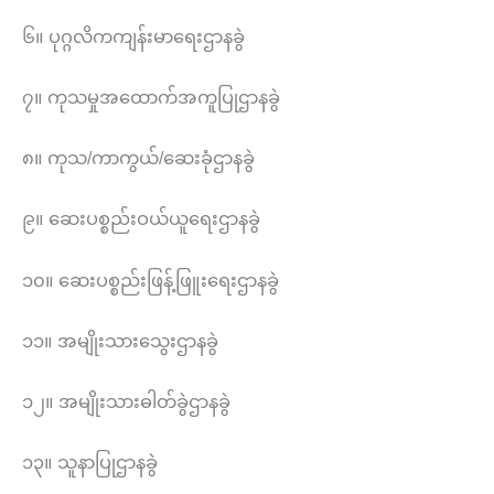
၆။ ပုဂ္ဂလိကကျန်းမာရေးဌာနခွဲ
၇။ ကုသမှုအထောက်အကူပြုဌာနခွဲ
၈။ ကုသ/ကာကွယ်/ဆေးခုံဌာနခွဲ
၉။ ဆေးပစ္စည်းဝယ်ယူရေးဌာနခွဲ
၁၀။ ဆေးပစ္စည်းဖြန့်ဖြူးရေးဌာနခွဲ
၁၁။ အမျိုးသားသွေးဌာနခွဲ
၁၂။ အမျိုးသားဓါတ်ခွဲဌာနခွဲ
၁၃။ သူနာပြုဌာနခွဲ