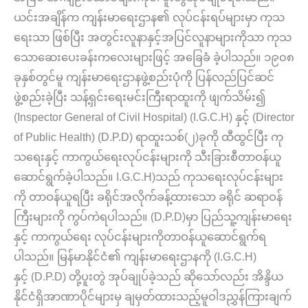
ယင်းအချိန်က ကျန်းမာရေးဌာန၏ လုပ်ငန်းရပ်များမှာ ကုသ
ရေးသာ ဖြစ်ပြီး အတွင်းလူနာနှင့်အပြင်လူနာများကိုသာ ကုသ
သောဆေးပေးခန်းကလေးများဖြင့် အခြေခံ ခဲ့ပါသည်။ ၁၉၀၈
ခုနှစ်တွင်မူ ကျန်းမာရေးဌာနဖွဲ့စည်းပုံကို ပြန်လည်ပြင်ဆင်
ဖွဲ့စည်းခဲ့ပြီး သန့်ရှင်းရေးမင်းကြီးရာထူးကို ဖျက်သိမ်း၍
(Inspector General of Civil Hospital) (I.G.C.H) နှင့် (Director
of Public Health) (D.P.D) ရာထူးသစ်(၂)ခုကို ထီထွင်ပြီး ကု
သရေးနှင့် ကာကွယ်ရေးလုပ်ငန်းများကို သီးခြားစီတာဝန်ယူ
ဆောင်ရွက်ခဲ့ပါသည်။ I.G.C.H)သည် ကုသရေးလုပ်ငန်းများ
ကို တာဝန်ယူရပြီး ခရိုင်အလိုက်ခန့်ထားသော ခရိုင် ဆရာဝန်
ကြီးများကို ကွပ်ကဲရပါသည်။ (D.P.D)မှာ ပြည်သူ့ကျန်းမာရေး
နှင့် ကာကွယ်ရေး လုပ်ငန်းများကိုတာဝန်ယူဆောင်ရွက်ရ
ပါသည်။ မြန်မာနိုင်ငံ၏ ကျန်းမာရေးဌာနကို (I.G.C.H)
နှင့် (D.P.D) တို့ပူးတွဲ အုပ်ချုပ်ခဲ့သည် ဆိုသော်လည်း အိန္ဒိယ
နိုင်ငံရှိအာဏာပိုင်များမှ ချမှတ်ထားသည့်မူဝါဒညွှန်ကြားချက်