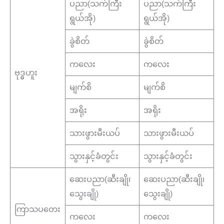
ပညာ(သက်ကြီး
ပညာ(သက်ကြီး
ရွယ်အို)
ရွယ်အို)
ခွဲစိတ်
ခွဲစိတ်
ကလေး
ကလေး
ဗုဒ္ဓဟူး
မျက်စိ
မျက်စိ
အရိုး
အရိုး
သားဖွားမီးယပ်
သားဖွားမီးယပ်
သွားနှင့်ခံတွင်း
သွားနှင့်ခံတွင်း
ဆေးပညာ(ဆီးချို၊
ဆေးပညာ(ဆီးချို၊
သွေးချို)
သွေးချို)
ကြာသပတေး
ကလေး
ကလေး