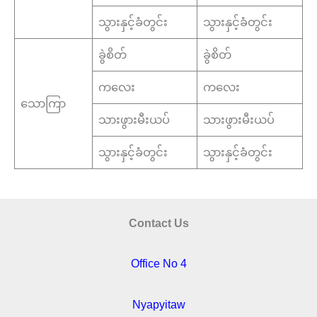
သွားနှင့်ခံတွင်း
သွားနှင့်ခံတွင်း
ခွဲစိတ်
ခွဲစိတ်
ကလေး
ကလေး
သောကြာ
သားဖွားမီးယပ်
သားဖွားမီးယပ်
သွားနှင့်ခံတွင်း
သွားနှင့်ခံတွင်း
Contact Us
Office No 4
Nyapyitaw