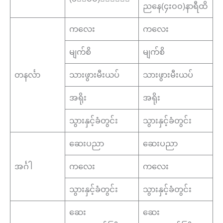
ညနေ(၄း၀၀)နာရီထိ
ကလေး
ကလေး
မျက်စိ
မျက်စိ
တနင်္လာ
သားဖွားမီးယပ်
သားဖွားမီးယပ်
အရိုး
အရိုး
သွားနှင့်ခံတွင်း
သွားနှင့်ခံတွင်း
ဆေးပညာ
ဆေးပညာ
အင်္ဂါ
ကလေး
ကလေး
သွားနှင့်ခံတွင်း
သွားနှင့်ခံတွင်း
ဆေး
ဆေး