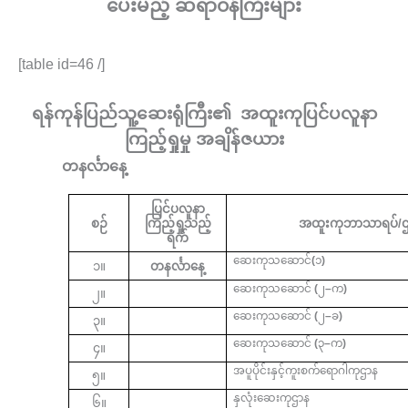
ပေးမည့် ဆရာဝန်ကြီးများ
[table id=46 /]
ရန်ကုန်ပြည်သူ့ဆေးရုံကြီး၏
အထူးကုပြင်ပလူနာ
ကြည့်ရှုမှု
အချိန်ဇယား
တနင်္လာနေ့
ပြင်ပလူနာ
စဉ်
ကြည့်ရှုသည့်
အထူးကုဘာသာရပ်/ဌ
ရက်
ဆေးကုသဆောင်
(
၁
)
၁။
တနင်္လာနေ့
ဆေးကုသဆောင်
(
၂
–
က
)
၂။
ဆေးကုသဆောင်
(
၂
–
ခ
)
၃။
ဆေးကုသဆောင်
(
၃
–
က
)
၄။
အပူပိုင်းနှင့်ကူးစက်ရောဂါကုဌာန
၅။
နှလုံးဆေးကုဌာန
၆။