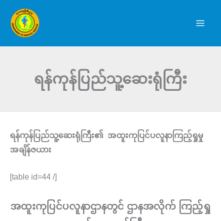
Skip
to
content
ရန်ကုန်ပြည်သူ့ဆေးရုံကြီး
ရန်ကုန်ပြည်သူ့ဆေးရုံကြီး၏ အထူးကုပြင်ပလူနာကြည့်ရှုမှု
အချိန်ဇယား
[table id=44 /]
အထူးကုပြင်ပလူနာဌာနတွင် ဌာနအလိုက် ကြည့်ရှု