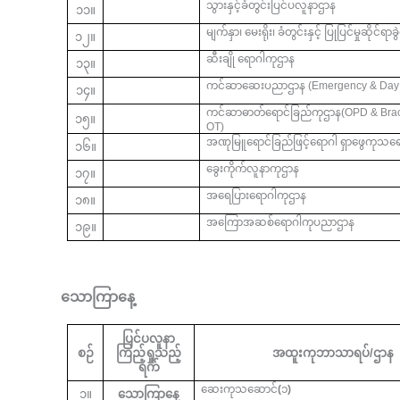
သွားနှင့်ခံတွင်းပြင်ပလူနာဌာန
၁၁။
မျက်နှာ၊
မေးရိုး၊
ခံတွင်းနှင့်
ပြုပြင်မှုဆိုင်ရာ
၁၂။
ဆီးချို ရောဂါကုဌာန
၁၃။
ကင်ဆာဆေးပညာဌာန (
Emergency & Day
၁၄။
ကင်ဆာဓာတ်ရောင်ခြည်ကုဌာန(OPD & Bra
၁၅။
OT)
အဏုမြူရောင်ခြည်ဖြင့်ရောဂါ
ရှာဖွေကုသရ
၁၆။
ခွေးကိုက်လူနာကုဌာန
၁၇။
အရေပြားရောဂါကုဌာန
၁၈။
အကြောအဆစ်ရောဂါကုပညာဌာန
၁၉။
သောကြာနေ့
ပြင်ပလူနာ
စဉ်
ကြည့်ရှုသည့်
အထူးကုဘာသာရပ်/ဌာန
ရက်
ဆေးကုသဆောင်
(
၁
)
၁။
သောကြာနေ့