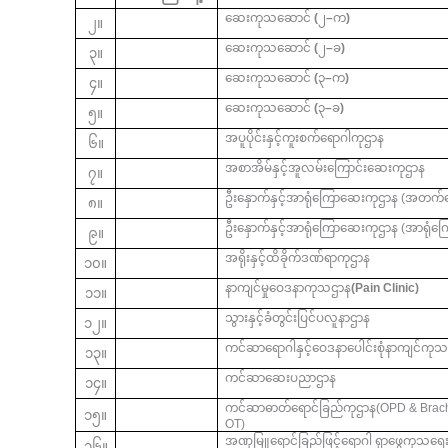
ဆေးကုသဆောင်
(
၂
–
က
)
၂။
ဆေးကုသဆောင်
(
၂
–
ခ
)
၃။
ဆေးကုသဆောင်
(
၃
–
က
)
၄။
ဆေးကုသဆောင်
(
၃
–
ခ
)
၅။
အပူပိုင်းနှင့်ကူးစက်ရောဂါကုဌာန
၆။
အစာအိမ်နှင့်အူလမ်းကြောင်းဆေးကုဌာန
၇။
ဦးနှောက်နှင့်အာရုံကြောဆေးကုဌာန (အတက်
၈။
ဦးနှောက်နှင့်အာရုံကြောဆေးကုဌာန (အာရုံက
၉။
အရိုးနှင့်ထိခိုက်ဒဏ်ရာကုဌာန
၁၀။
နာကျင်မှုဝေဒနာကုသဌာန
(Pain Clinic)
၁၁။
သွားနှင့်ခံတွင်းပြင်ပလူနာဌာန
၁၂။
ကင်ဆာရောဂါနှင့်ဝေဒနာပေါင်းစုံနာကျင်ကုသမ
၁၃။
ကင်ဆာဆေးပညာဌာန
၁၄။
ကင်ဆာဓာတ်ရောင်ခြည်ကုဌာန(OPD & Brac
၁၅။
OT)
အဏုမြူရောင်ခြည်ဖြင့်ရောဂါ
ရှာဖွေကုသရေ
၁၆။