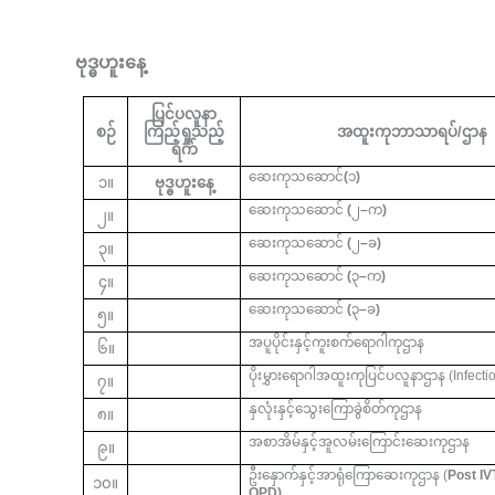
ဗုဒ္ဓဟူးနေ့
ပြင်ပလူနာ
စဉ်
ကြည့်ရှုသည့်
အထူးကုဘာသာရပ်/ဌာန
ရက်
ဆေးကုသဆောင်
(
၁
)
၁။
ဗုဒ္ဓဟူးနေ့
ဆေးကုသဆောင်
(
၂
–
က
)
၂။
ဆေးကုသဆောင်
(
၂
–
ခ
)
၃။
ဆေးကုသဆောင်
(
၃
–
က
)
၄။
ဆေးကုသဆောင်
(
၃
–
ခ
)
၅။
အပူပိုင်းနှင့်ကူးစက်ရောဂါကုဌာန
၆။
ပိုးမွှားရောဂါအထူးကုပြင်ပလူနာဌာန
(Infecti
၇။
နှလုံးနှင့်သွေးကြောခွဲစိတ်ကုဌာန
၈။
အစာအိမ်နှင့်အူလမ်းကြောင်းဆေးကုဌာန
၉။
ဦးနှောက်နှင့်အာရုံကြောဆေးကုဌာန (
Post IV
၁၀။
OPD)