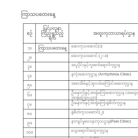
ကြာသပတေးနေ့
ပြင်ပလူနာ
စဉ်
ကြည့်ရှုသည့်
အထူးကုဘာသာရပ်/ဌာန
ရက်
ဆေးကုသဆောင်
(
၁
)
၁။
ကြာသပတေးနေ့
ဆေးကုသဆောင်
(
၂
–
ခ
)
၂။
အပူပိုင်းနှင့်ကူးစက်ရောဂါကုဌာန
၃။
နှလုံးဆေးကုဌာန (
Arrhythmia Clinic)
၄။
အစာအိမ်နှင့်အူလမ်းကြောင်းဆေးကုဌာန
၅။
ဦးနှောက်နှင့်အာရုံကြောဆေးကုဌာန (အထွ
၆။
အာရုံကြောပညာ
)
ဦးနှောက်နှင့်အာရုံကြောခွဲစိတ်ကုဌာန
၇။
ခွဲစိတ်ကုသဆောင်
(
၂
)
၈။
နာကျင်မှုဝေဒနာကုသဌာန
(Pain Clinic)
၉။
သွေးရောဂါအထူးကုဌာန
၁၀။