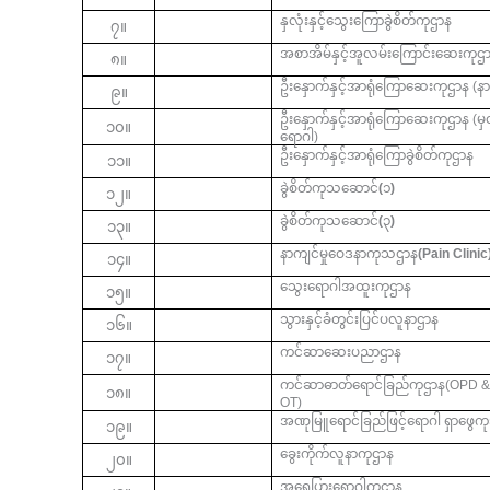
နှလုံးနှင့်သွေးကြောခွဲစိတ်ကုဌာန
၇။
အစာအိမ်နှင့်အူလမ်းကြောင်းဆေးကုဌ
၈။
ဦးနှောက်နှင့်အာရုံကြောဆေးကုဌာန (နာ
၉။
ဦးနှောက်နှင့်အာရုံကြောဆေးကုဌာန (မ
၁၀။
ရောဂါ)
ဦးနှောက်နှင့်အာရုံကြောခွဲစိတ်ကုဌာန
၁၁။
ခွဲစိတ်ကုသဆောင်
(
၁
)
၁၂။
ခွဲစိတ်ကုသဆောင်
(
၃
)
၁၃။
နာကျင်မှုဝေဒနာကုသဌာန
(Pain Clinic
၁၄။
သွေးရောဂါအထူးကုဌာန
၁၅။
သွားနှင့်ခံတွင်းပြင်ပလူနာဌာန
၁၆။
ကင်ဆာဆေးပညာဌာန
၁၇။
ကင်ဆာဓာတ်ရောင်ခြည်ကုဌာန(OPD & 
၁၈။
OT)
အဏုမြူရောင်ခြည်ဖြင့်ရောဂါ
ရှာဖွေ
၁၉။
ခွေးကိုက်လူနာကုဌာန
၂၀။
အရေပြားရောဂါကုဌာန