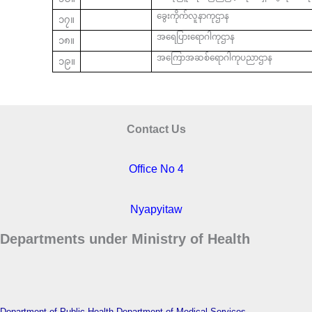
ခွေးကိုက်လူနာကုဌာန
၁၇။
အရေပြားရောဂါကုဌာန
၁၈။
အကြောအဆစ်ရောဂါကုပညာဌာန
၁၉။
Contact Us
Office No 4
Nyapyitaw
Departments under Ministry of Health
Department of Public Health
Department of Medical Services