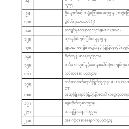
၈။
ပညာ
)
ဦးနှောက်နှင့်အာရုံကြောဆေးကုဌာန (အာရုံက
၉။
ခွဲစိတ်ကုသဆောင်
(
၂
)
၁၀။
နာကျင်မှုဝေဒနာကုသဌာန
(Pain Clinic)
၁၁။
သွားနှင့်ခံတွင်းပြင်ပလူနာဌာန
၁၂။
မျက်နှာ၊
မေးရိုး၊
ခံတွင်းနှင့်
ပြုပြင်မှုဆိုင်ရာခွ
၁၃။
စိတ်ကျန်းမာရေးပညာဌာန
၁၄။
ကင်ဆာရောဂါနှင့်ဝေဒနာပေါင်းစုံနာကျင်ကုသမ
၁၅။
ကင်ဆာဆေးပညာဌာန
၁၆။
ကင်ဆာဓာတ်ရောင်ခြည်ကုဌာန(OPD & Brac
၁၇။
OT)
အဏုမြူရောင်ခြည်ဖြင့်ရောဂါ
ရှာဖွေကုသရေ
၁၈။
ခွေးကိုက်လူနာကုဌာန
၁၉။
အရေပြားရောဂါကုဌာန
၂၀။
အကြောအဆစ်ရောဂါကုပညာဌာန
၂၁။