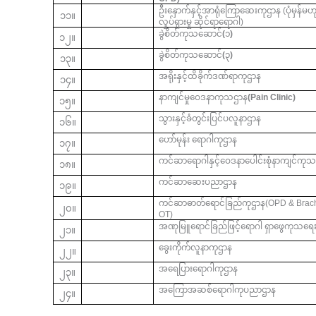
ဦးနှောက်နှင့်အာရုံကြောဆေးကုဌာန (ပုံမှန်
၁၁။
လှုပ်ရှားမှု ဆိုင်ရာရောဂါ)
ခွဲစိတ်ကုသဆောင်
(
၁
)
၁၂။
ခွဲစိတ်ကုသဆောင်
(
၃
)
၁၃။
အရိုးနှင့်ထိခိုက်ဒဏ်ရာကုဌာန
၁၄။
နာကျင်မှုဝေဒနာကုသဌာန
(Pain Clinic)
၁၅။
သွားနှင့်ခံတွင်းပြင်ပလူနာဌာန
၁၆။
ဟော်မုန်း
ရောဂါကုဌာန
၁၇။
ကင်ဆာရောဂါနှင့်ဝေဒနာပေါင်းစုံနာကျင်ကုသမ
၁၈။
ကင်ဆာဆေးပညာဌာန
၁၉။
ကင်ဆာဓာတ်ရောင်ခြည်ကုဌာန(OPD & Brac
၂၀။
OT)
အဏုမြူရောင်ခြည်ဖြင့်ရောဂါ
ရှာဖွေကုသရေ
၂၁။
ခွေးကိုက်လူနာကုဌာန
၂၂။
အရေပြားရောဂါကုဌာန
၂၃။
အကြောအဆစ်ရောဂါကုပညာဌာန
၂၄။