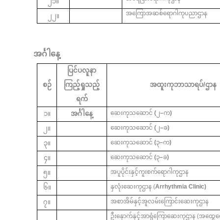
၂၁။
အကြောအဆစ်ရောဂါကုပညာဌာန
၂၂။
အင်္ဂါနေ့
ပြင်ပလူနာ
စဉ်
ကြည့်ရှုသည့်
အထူးကုဘာသာရပ်/ဌာန
ရက်
ဆေးကုသဆောင်
(
၂
–
က
)
၁။
အင်္ဂါနေ့
ဆေးကုသဆောင်
(
၂
–
ခ
)
၂။
ဆေးကုသဆောင်
(
၃
–
က
)
၃။
ဆေးကုသဆောင်
(
၃
–
ခ
)
၄။
အပူပိုင်းနှင့်ကူးစက်ရောဂါကုဌာန
၅။
နှလုံးဆေးကုဌာန (
Arrhythmia Clinic)
၆။
အစာအိမ်နှင့်အူလမ်းကြောင်းဆေးကုဌာန
၇။
ဦးနှောက်နှင့်အာရုံကြောဆေးကုဌာန (အထွေ