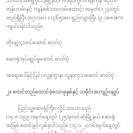
သာယာ(အရှေ့ပိုင်း)မြို့နယ်၊ (၆)ရပ်ကွက်၊ ရန်ကုန် -ညောင်
တုန်းလမ်းနှင့် ကျန်စစ်သားလမ်းထောင့်၊ အမှတ်(၁၂၃)တွင်
တည်ရှိပြီး (၈၇၀)ပေ x (၄၆၅)ပေ ရှည်လျားပြီး (၉.၁၈၈)ဧက
ကျယ်ဝန်းပါသည်။
တိုးချဲ့(၄)ထပ်ဆောင် ဓာတ်ပုံ
ဆေးရုံအုပ်ချုပ်မှုဆောင် ဓာတ်ပုံ
အရေးပေါ်နှင့်ပြင်ပလူနာဌာန၊ လူနာကုသဆောင် ဓာတ်ပုံ
၂။ စတင်တည်ထောင်ခဲ့သောခုနှစ်နှင့် သမိုင်းအကျဉ်းချုပ်
ပြည်သူ့ဆေးရုံကြီး၊ လှိုင်သာယာသည်
(၁၄-၈-၁၉၉၁)ရက်နေ့တွင် (၂၅)ခုတင်ဆံ့မြို့နယ် ဆေးရုံ
အဖြစ် စတင်ဖွင့်လှစ်ခဲ့ပါသည်။ (၁၄-၁-၂၀၁၆)ရက်နေ့တွင်