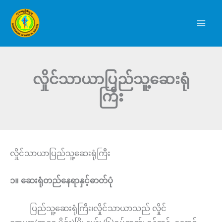
Skip
to
content
လှိုင်သာယာပြည်သူ့ဆေးရုံ
ကြီး
လှိုင်သာယာပြည်သူ့ဆေးရုံကြီး
၁။ ဆေးရုံတည်နေရာနှင့်ဓာတ်ပုံ
ပြည်သူ့ဆေးရုံကြီး၊လှိုင်သာယာသည် လှိုင်