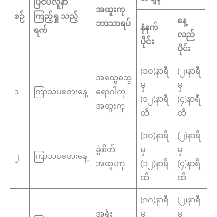
ပြင်ပလူနာ
ကြ
အထူးကု
စဉ်
ကြည့်ရှု သည့်
သ
နေ့
ဘာသာရပ်
နံနက်
ရက်
န
လည်
ပိုင်း
ပိုင်း
(၁၀)နာရီ
(၂)နာရီ
အထွေထွေ
အ
မှ
မှ
၁
ကြာသပတေးနေ့
ရောဂါကု
ပြ
(၁၂)နာရီ
(၄)နာရီ
အထူးကု
န
ထိ
ထိ
(၁၀)နာရီ
(၂)နာရီ
မှ
ခွဲစိတ်
မှ
မှ
၂
ကြာသပတေးနေ့
က
အထူးကု
(၁၂)နာရီ
(၄)နာရီ
လ
ထိ
ထိ
(၁၀)နာရီ
(၂)နာရီ
အရိုး
မှ
မှ
အ