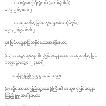
ဆေးရုံအုပ်ကြီးရုံးခန်း(ဖက်စ်နံပါတ်) –
၀၁၇-၉၆၄၈၁၆၂
အရေးပေါ်နှင့်ပြင်ပလူနာဌာန(အထိုင်ဖုန်း) –
၀၉-၄၂၆၉၁၆၀၆၂
၄။ ပြင်ပလူနာပြသနိုင်သောအချိန်ဇယား
(က) အထွေထွေရောဂါကုပြင်ပလူနာအား အရေးပေါ်နှင့်ပြင်
ပလူနာဌာနတွင် (၂၄)နာရီ
အချိန်ပြည့်ကြည့်ရှုပေးပါသည်။
(ခ)
လှိုင်သာယာပြည်သူ့ဆေးရုံကြီး၏ အထူးကုပြင်ပလူနာ
ကြည့်ရှုမှု အချိန်ဇယား