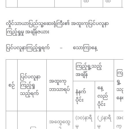
ထိ
ထိ
လှိုင်သာယာပြည်သူ့ဆေးရုံကြီး၏ အထူးကုပြင်ပလူနာ
ကြည့်ရှုမှု အချိန်ဇယား
ပြင်ပလူနာကြည့်ရှုရက် – သောကြာနေ့
ကြည့်ရှု့သည့်
ကြည့်
အချိန်
ပြင်ပလူနာ
အထူးကု
ရှု့
စဉ်
ကြည့်ရှု
နေ့
ဘာသာရပ်
သည့်
နံနက်
သည့်ရက်
လည်
နေရာ
ပိုင်း
ပိုင်း
(၁၀)နာရီ
(၂)နာရီ
အထူး
အထွေထွေ
မှ
မှ
ကု