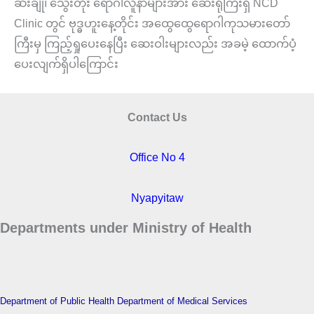
ဆီးချို၊ သွေးတိုး ရောဂါလူနာများအား ဆေးရုံကြီးရှိ NCD
Clinic တွင် ဗုဒ္ဓဟူးနေ့တိုင်း အထွေထွေရောဂါကုသမားတော်
ကြီးမှ ကြည့်ရှုပေးနေပြီး ဆေးဝါးများလည်း အခမဲ့ ထောက်ပံ့
ပေးလျက်ရှိပါကြောင်း
Contact Us
Office No 4
Nyapyitaw
Departments under Ministry of Health
Department of Public Health
Department of Medical Services