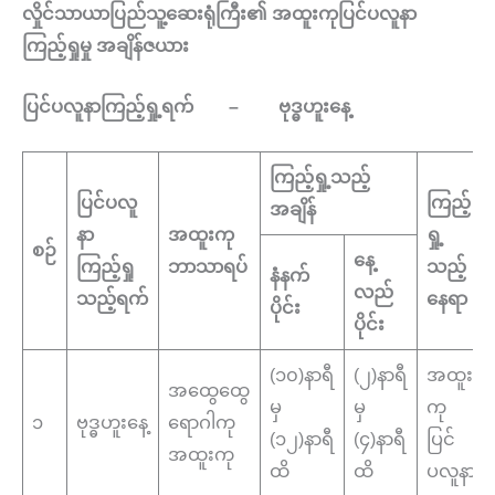
လှိုင်သာယာပြည်သူ့ဆေးရုံကြီး၏ အထူးကုပြင်ပလူနာ
ကြည့်ရှုမှု အချိန်ဇယား
ပြင်ပလူနာကြည့်ရှု့ရက် – ဗုဒ္ဓဟူးနေ့
ကြည့်ရှု့သည့်
ပြင်ပလူ
ကြည့်
အချိန်
နာ
အထူးကု
ရှု့
စဉ်
နေ့
ကြည့်ရှု
ဘာသာရပ်
သည့်
နံနက်
လည်
သည့်ရက်
နေရာ
ပိုင်း
ပိုင်း
(၁၀)နာရီ
(၂)နာရီ
အထူး
အထွေထွေ
မှ
မှ
ကု
၁
ဗုဒ္ဓဟူးနေ့
ရောဂါကု
(၁၂)နာရီ
(၄)နာရီ
ပြင်
အထူးကု
ထိ
ထိ
ပလူနာ