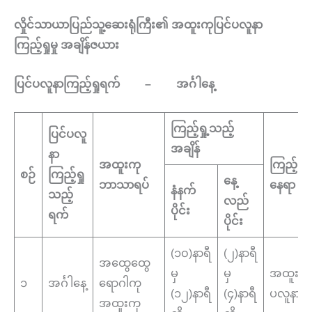
လှိုင်သာယာပြည်သူ့ဆေးရုံကြီး၏ အထူးကုပြင်ပလူနာ
ကြည့်ရှုမှု အချိန်ဇယား
ပြင်ပလူနာကြည့်ရှုရက် – အင်္ဂါနေ့
ကြည့်ရှု့သည့်
ပြင်ပလူ
အချိန်
နာ
အထူးကု
ကြည့်ရှု
စဉ်
ကြည့်ရှု
နေ့
ဘာသာရပ်
နေရာ
နံနက်
သည့်
လည်
ပိုင်း
ရက်
ပိုင်း
(၁၀)နာရီ
(၂)နာရီ
အထွေထွေ
မှ
မှ
အထူးကု 
၁
အင်္ဂါနေ့
ရောဂါကု
(၁၂)နာရီ
(၄)နာရီ
ပလူနာ
အထူးကု