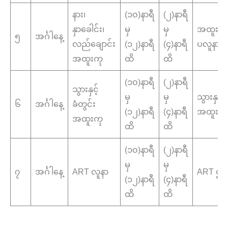
နား၊
(၁၀)နာရီ
(၂)နာရီ
နှာခေါင်း၊
မှ
မှ
အထူးကု 
၅
အင်္ဂါနေ့
လည်ချောင်း
(၁၂)နာရီ
(၄)နာရီ
ပလူနာ
အထူးကု
ထိ
ထိ
(၁၀)နာရီ
(၂)နာရီ
သွားနှင့်
မှ
မှ
သွားနှင့်
၆
အင်္ဂါနေ့
ခံတွင်း
(၁၂)နာရီ
(၄)နာရီ
အထူးကု
အထူးကု
ထိ
ထိ
(၁၀)နာရီ
(၂)နာရီ
မှ
မှ
၇
အင်္ဂါနေ့
ART လူနာ
ART ဌာ
(၁၂)နာရီ
(၄)နာရီ
ထိ
ထိ