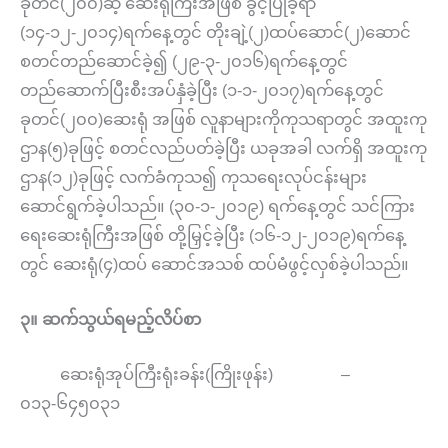
ခုတင်(၂၀၀)ဆံ့ ဆေးရုံကြီးအဖြစ် ခွင့်ပြုခဲ့ရာ
(၁၄-၁၂-၂၀၁၄)ရက်နေ့တွင် တိုးချဲ့(၂)ထပ်ဆောင်(၂)ဆောင်
စတင်တည်ဆောင်ခဲ့၍ (၂၉-၃-၂၀၁၆)ရက်နေ့တွင်
တည်ဆောက်ပြီးစီးအပ်နှံခဲ့ပြီး (၁-၁-၂၀၁၇)ရက်နေ့တွင်
ခုတင်(၂၀၀)ဆေးရုံ အဖြစ် လူနာများကိုကုသရာတွင် အထူးကု
ဌာန(၅)ခုဖြင့် စတင်လည်ပတ်ခဲ့ပြီး ယခုအခါ လက်ရှိ အထူးကု
ဌာန(၁၂)ခုဖြင့် လက်ခံကုသ၍ ကုသရေးလုပ်ငန်းများ
ဆောင်ရွက်ခဲ့ပါသည်။ (၃၀-၁-၂၀၁၉) ရက်နေ့တွင် သင်ကြား
ရေးဆေးရုံကြီးအဖြစ် တို့မြှင့်ခဲ့ပြီး (၁၆-၁၂-၂၀၁၉)ရက်နေ့
တွင် ဆေးရုံ(၄)ထပ် ဆောင်အသစ် ထပ်မံဖွင့်လှစ်ခဲ့ပါသည်။
၃။ ဆက်သွယ်ရမည့်လိပ်စာ
ဆေးရုံအုပ်ကြီးရုံးခန်း(ကြိုးဖုန်း) –
၀၁၃-၆၄၅၀၃၁