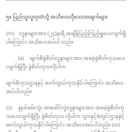
၅။ ပြည်သူလူထုထံသို့ အသိပေးလိုသောအချက်များ
(က) လူနာများအား (၂၄)နာရီ အချိန်ပြည့်ကြည့်ရှုပေးလျက်ရှိ
ပါကြောင်း အသိပေးအပ်ပါ သည်။
(ခ) မျက်စိခွဲစိတ်လူနာများအား အခမဲ့ခွဲစိတ်ကုသပေး
လျက်ရှိပြီး ခွဲစိတ်ကုသလိုပါက
မျက်စိကုသဌာနနှင့် ဆက်သွယ်ကုသနိုင်ပါကြောင်း အသိပေး
အပ်ပါသည်။
(ဂ) နှုတ်ခမ်းကွဲ၊ အာခေါင်ကွဲလူနာများအား အခမဲ့ခွဲစိတ်ကု
သပေးလျက်ရှိပြီး ခွဲစိတ်ကုသ လိုပါက သွားနှင့်ခံတွင်းဌာနနှင့်
ဆက်သွယ်ကုသနိုင်ပါကြောင်း အသိပေးအပ်ပါသည်။ (ဃ)