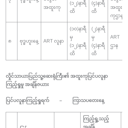
(၁၂)နာရီ
(၄)နာရီ
အထူးကု
အထူး
ထိ
ထိ
ကုဌာန
(၁၀)နာရီ
(၂)နာရီ
မှ
မှ
ART
၈
ဗုဒ္ဓဟူးနေ့
ART လူနာ
(၁၂)နာရီ
(၄)နာရီ
ဌာန
ထိ
ထိ
လှိုင်သာယာပြည်သူ့ဆေးရုံကြီး၏ အထူးကုပြင်ပလူနာ
ကြည့်ရှုမှု အချိန်ဇယား
ပြင်ပလူနာကြည့်ရှုရက် – ကြာသပတေးနေ့
ကြည့်ရှု့သည့်
အချိန်