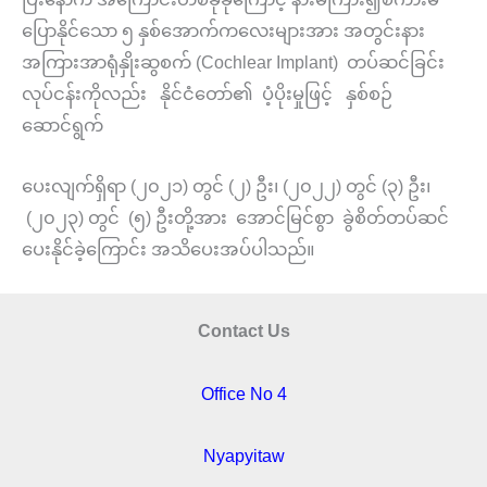
ပြောနိုင်သော ၅ နှစ်အောက်ကလေးများအား အတွင်းနား
အကြားအာရုံနှိုးဆွစက် (Cochlear Implant) တပ်ဆင်ခြင်း
လုပ်ငန်းကိုလည်း နိုင်ငံတော်၏ ပံ့ပိုးမှုဖြင့် နှစ်စဉ်
ဆောင်ရွက်
ပေးလျက်ရှိရာ (၂၀၂၁) တွင် (၂) ဦး၊ (၂၀၂၂) တွင် (၃) ဦး၊
(၂၀၂၃) တွင် (၅) ဦးတို့အား အောင်မြင်စွာ ခွဲစိတ်တပ်ဆင်
ပေးနိုင်ခဲ့ကြောင်း အသိပေးအပ်ပါသည်။
Contact Us
Office No 4
Nyapyitaw