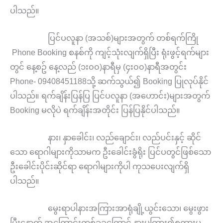
ပါသည်။
ပြင်ပလူနာ (အသစ်)များအတွက် တစ်ရက်ကြို
Phone Booking စနစ်ကို ကျင့်သုံးလျက်ရှိပြီး ရုံးဖွင့်ရက်များ
တွင် နေ့စဥ် နေ့လည် (၁း၀၀)နာရီမှ (၄း၀၀)နာရီအတွင်း
Phone- 09408451188သို့ ဆက်သွယ်၍ Booking ပြုလုပ်နိုင်
ပါသည်။ ရက်ချိန်းပြန်ပြ ပြင်ပလူနာ (အဟောင်း)များအတွက်
Booking မလိုပဲ ရက်ချိန်းအတိုင်း ပြန်ပြနိုင်ပါသည်။
နား၊ နှာခေါင်း၊ လည်ချောင်း၊ လည်ပင်းနှင့် ဆိုင်
သော ရောဂါများကိုသာမက ဦးခေါင်းခွံရိုး ပြင်ပတွင်ဖြစ်သော
ဦးခေါင်းပိုင်းဆိုင်ရာ ရောဂါများကိုပါ ကုသပေးလျက်ရှိ
ပါသည်။
မွေးရာပါနားအကြားအာရုံချို့ယွင်းသော၊ မွေးဖွား
ပြီးနောက် အကြောင်းတစ်ခုခုကြောင့် နားမကြား၍စကားမ