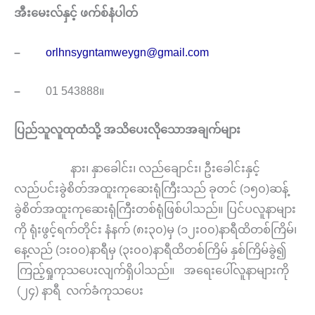
အီးမေးလ်နှင့် ဖက်စ်နံပါတ်
–
orlhnsygntamweygn@gmail.com
–
01 543888။
ပြည်သူလူထုထံသို့ အသိပေးလိုသောအချက်များ
နား၊ နှာခေါင်း၊ လည်ချောင်း၊ ဦးခေါင်းနှင့်
လည်ပင်းခွဲစိတ်အထူးကုဆေးရုံကြီးသည် ခုတင် (၁၅၀)ဆန့်
ခွဲစိတ်အထူးကုဆေးရုံကြီးတစ်ရုံဖြစ်ပါသည်။ ပြင်ပလူနာများ
ကို ရုံးဖွင့်ရက်တိုင်း နံနက် (၈း၃၀)မှ (၁၂း၀၀)နာရီထိတစ်ကြိမ်၊
နေ့လည် (၁း၀၀)နာရီမှ (၃း၀၀)နာရီထိတစ်ကြိမ် နှစ်ကြိမ်ခွဲ၍
ကြည့်ရှုကုသပေးလျက်ရှိပါသည်။ အရေးပေါ်လူနာများကို
(၂၄) နာရီ လက်ခံကုသပေး