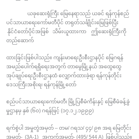
ယခုဆေးရုံကြီး မြေနေရာသည် ယခင် ရန်ကုန်စည်
ပင်သာယာရေးကော်မတီပိုင် တရုတ်သင်္ချိုင်းမြေဖြစ်ပြီး
နိုင်ငံတော်ပိုင်အဖြစ် သိမ်းယူထားကာ ဤဆေးရုံကြီးကို
တည်ဆောက်
ထားခြင်းဖြစ်ပါသည်။ ကျန်းမာရေးဦးစီးဌာနပိုင် မြေဂရန်
အမည်ပေါက်ရရှိရေးအတွက် တာမွေမြို့နယ် အထွေထွေ
အုပ်ချုပ်ရေးဦးစီးဌာနထံ လျှောက်ထားခဲ့ရာ ရန်ကုန်တိုင်း
ဒေသကြီးအစိုးရ၊ ရန်ကုန်မြို့တော်
စည်ပင်သာယာရေးကော်မတီ၊ မြို့ပြစီမံကိန်းနှင့် မြေစီမံခန့်ခွဲ
မှုဌာနမှ နှစ် (၆၀) ဂရန်ဖြင့် (၁၇.၁၂.၁၉၉၉)
ရက်စွဲပါ အမှုတွဲအမှတ် – တမ/ ဂရသ/ ၄၄/ ၉၈ အရ မြေတိုင်း
အမှတ်- (3A-1) အကွက်အမှတ်- (495/ 544 A) ဖြစ်ပါသည်။