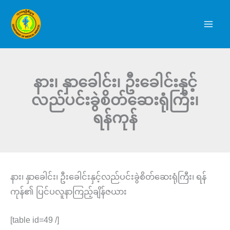
Skip
to
content
နား၊ နှာခေါင်း၊ ဦးခေါင်းနှင့်
လည်ပင်းခွဲစိတ်ဆေးရုံကြီး၊
ရန်ကုန်
နား၊ နှာခေါင်း၊ ဦးခေါင်းနှင့်လည်ပင်းခွဲစိတ်ဆေးရုံကြီး၊ ရန်
ကုန်၏ ပြင်ပလူနာကြည့်ချိန်ဇယား
[table id=49 /]