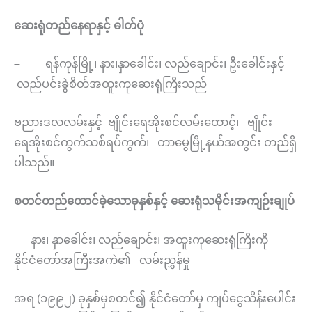
ဆေးရုံတည်နေရာနှင့် ဓါတ်ပုံ
–
ရန်ကုန်မြို့၊ နား၊နှာခေါင်း၊ လည်ချောင်း၊ ဦးခေါင်းနှင့်
လည်ပင်းခွဲစိတ်အထူးကု‌ဆေးရုံကြီးသည်
ဗညားဒလလမ်းနှင့် ဗျိုင်းရေအိုးစင်လမ်းထောင့်၊ ဗျိုင်း
ရေအိုးစင်ကွက်သစ်ရပ်ကွက်၊ တာမွေမြို့နယ်အတွင်း တည်ရှိ
ပါသည်။
စတင်တည်ထောင်ခဲ့သောခုနှစ်နှင့်
ဆေးရုံသမိုင်းအကျဉ်းချုပ်
နား၊ နှာခေါင်း၊ လည်ချောင်း၊ အထူးကုဆေးရုံကြီးကို
နိုင်ငံတော်အကြီးအကဲ၏ လမ်းညွှန်မှု
အရ (၁၉၉၂) ခုနှစ်မှစတင်၍ နိုင်ငံတော်မှ ကျပ်ငွေသိန်းပေါင်း