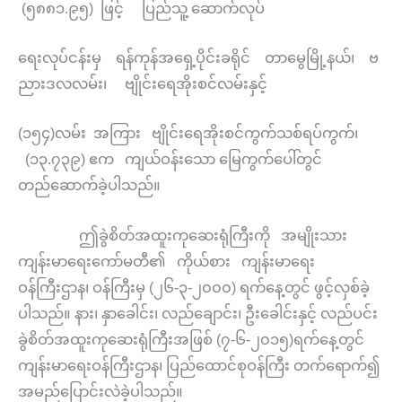
(၅၈၈၁.၉၅) ဖြင့် ပြည်သူ့ ဆောက်လုပ်
ရေးလုပ်ငန်းမှ ရန်ကုန်အရှေ့ပိုင်းခရိုင် တာမွေမြို့နယ်၊ ဗ
ညားဒလလမ်း၊ ဗျိုင်းရေအိုးစင်လမ်းနှင့်
(၁၅၄)လမ်း အကြား ဗျိုင်းရေအိုးစင်ကွက်သစ်ရပ်ကွက်၊
(၁၃.၇၃၉) ဧက ကျယ်ဝန်းသော မြေကွက်ပေါ်တွင်
တည်ဆောက်ခဲ့ပါသည်။
ဤခွဲစိတ်အထူးကုဆေးရုံကြီးကို အမျိုးသား
ကျန်းမာရေးကော်မတီ၏ ကိုယ်စား ကျန်းမာရေး
ဝန်ကြီးဌာန၊ ဝန်ကြီးမှ (၂၆-၃-၂၀၀၀) ရက်နေ့တွင် ဖွင့်လှစ်ခဲ့
ပါသည်။ နား၊ နှာခေါင်း၊ လည်ချောင်း၊ ဦးခေါင်းနှင့် လည်ပင်း
ခွဲစိတ်အထူးကုဆေးရုံကြီးအဖြစ် (၇-၆-၂၀၁၅)ရက်နေ့တွင်
ကျန်းမာရေးဝန်ကြီးဌာန၊ ပြည်ထောင်စုဝန်ကြီး တက်ရောက်၍
အမည်ပြောင်းလဲခဲ့ပါသည်။