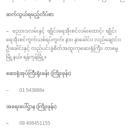
ဆက်သွယ်ရမည့်လိပ်စာ
–
ဗညားဒလမ်းနှင့် ဗျိုင်းရေအိုးစင်လမ်းထောင့်၊ ဗျိုင်း
ရေအိုးစင်ကွက်သစ်ရပ်ကွက်၊ နား၊ နှာခေါင်း၊ လည်ချောင်း၊
ဦးခေါင်းနှင့် လည်ပင်းခွဲစိတ်အထူးကုဆေးရုံကြီး၊ တာမွေ
မြို့နယ်၊ ရန်ကုန်မြို့။
ဆေးရုံအုပ်ကြီးရုံးခန်း (ကြိုးဖုန်း)
– 01 543888။
အရေးပေါ်ဌာန (ကြိုးဖုန်း)
–
09 408451155