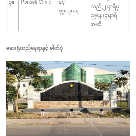
၃။
Ponseti Clinic
နှင့်
လည်(၂)နာရီမှ
ဗုဒ္ဓဟူးနေ့
ညနေ (၄)နာရီ
အထိ
ဆေးရုံတည်နေရာနှင့် ဓါတ်ပုံ