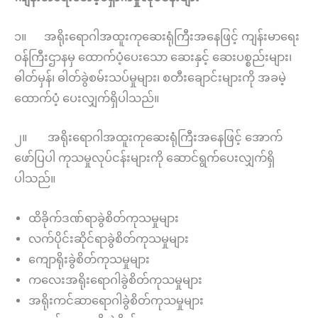
၁။ အရိုးရောဂါအထူးကုဆေးရုံကြီးအနေဖြင့် ကျန်းမာရေး
ဝန်ကြီးဌာနမှ ထောက်ပံ့ပေးသော ဆေးနှင့် ဆေးပစ္စည်းများ၊
ဓါတ်မှန်၊ ဓါတ်ခွဲစမ်းသပ်မှုများ၊ စတီးချောင်းများကို အခမဲ့
ထောက်ပံ့ ပေးလျှက်ရှိပါသည်။
၂။ အရိုးရောဂါအထူးကုဆေးရုံကြီးအနေဖြင့် အောက်
ဖော်ပြပါ ကုသမှုလုပ်ငန်းများကို ဆောင်ရွက်ပေးလျှက်ရှိ
ပါသည်။
ထိခိုက်ဒဏ်ရာခွဲစိတ်ကုသမှုများ
လက်ပိုင်းဆိုင်ရာခွဲစိတ်ကုသမှုများ
ကျောရိုးခွဲစိတ်ကုသမှုများ
ကလေးအရိုးရောဂါခွဲစိတ်ကုသမှုများ
အရိုးကင်ဆာရောဂါခွဲစိတ်ကုသမှုများ