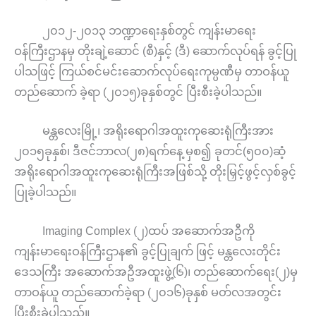
၂၀၁၂-၂၀၁၃ ဘဏ္ဍာရေးနှစ်တွင် ကျန်းမာရေး
ဝန်ကြီးဌာနမှ တိုးချဲ့ဆောင် (စီ)နှင့် (ဒီ) ဆောက်လုပ်ရန် ခွင့်ပြု
ပါသဖြင့် ကြယ်စင်မင်းဆောက်လုပ်ရေးကုမ္ပဏီမှ တာဝန်ယူ
တည်ဆောက် ခဲ့ရာ (၂၀၁၅)ခုနှစ်တွင် ပြီးစီးခဲ့ပါသည်။
မန္တလေးမြို့၊ အရိုးရောဂါအထူးကုဆေးရုံကြီးအား
၂၀၁၅ခုနှစ်၊ ဒီဇင်ဘာလ(၂၈)ရက်နေ့ မှစ၍ ခုတင်(၅၀၀)ဆံ့
အရိုးရောဂါအထူးကုဆေးရုံကြီးအဖြစ်သို့ တိုးမြှင့်ဖွင့်လှစ်ခွင့်
ပြုခဲ့ပါသည်။
Imaging Complex (၂)ထပ် အဆောက်အဦကို
ကျန်းမာရေးဝန်ကြီးဌာန၏ ခွင့်ပြုချက် ဖြင့် မန္တလေးတိုင်း
ဒေသကြီး အဆောက်အဦအထူးဖွဲ့(၆)၊ တည်ဆောက်ရေး(၂)မှ
တာဝန်ယူ တည်ဆောက်ခဲ့ရာ (၂၀၁၆)ခုနှစ် မတ်လအတွင်း
ပြီးစီးခဲ့ပါသည်။