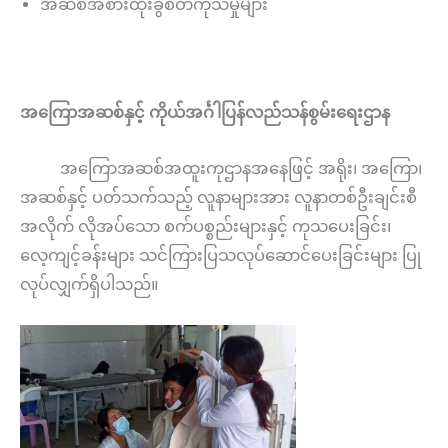
အဆစ်အစားထိုးခွဲစိတ်ကုသမှုများ
အကြောအဆစ်နှင့်
ကိုယ်အင်္ဂါပြန်လည်သန်စွမ်းရေးဌာန
အကြောအဆစ်အထူးကုဌာနအနေဖြင့် အရိုး၊ အကြော၊
အဆစ်နှင့် ပတ်သက်သည့် လူနာများအား လူနာတစ်ဦးချင်းစီ
အလိုက် လိုအပ်သော စက်ပစ္စည်းများနှင့် ကုသပေးခြင်း၊
လေ့ကျင့်ခန်းများ သင်ကြားပြသလုပ်ဆောင်ပေးခြင်းများ ပြု
လုပ်လျှက်ရှိပါသည်။