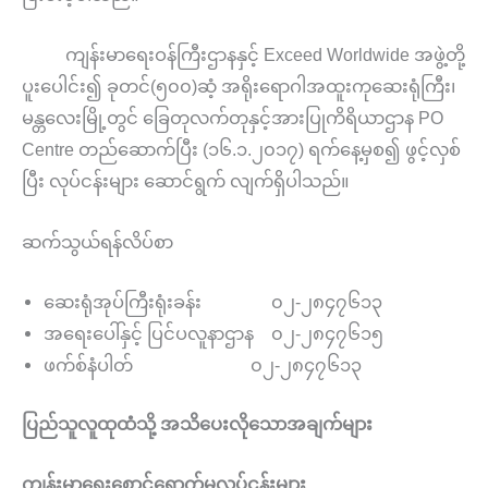
ကျန်းမာရေးဝန်ကြီးဌာနနှင့် Exceed Worldwide အဖွဲ့တို့
ပူးပေါင်း၍ ခုတင်(၅၀၀)ဆံ့ အရိုးရောဂါအထူးကုဆေးရုံကြီး၊
မန္တလေးမြို့တွင် ခြေတုလက်တုနှင့်အားပြုကိရိယာဌာန PO
Centre တည်ဆောက်ပြီး (၁၆.၁.၂၀၁၇) ရက်နေ့မှစ၍ ဖွင့်လှစ်
ပြီး လုပ်ငန်းများ ဆောင်ရွက် လျက်ရှိပါသည်။
ဆက်သွယ်ရန်လိပ်စာ
ဆေးရုံအုပ်ကြီးရုံးခန်း ၀၂-၂၈၄၇၆၁၃
အရေးပေါ်နှင့် ပြင်ပလူနာဌာန ၀၂-၂၈၄၇၆၁၅
ဖက်စ်နံပါတ် ၀၂-၂၈၄၇၆၁၃
ပြည်သူလူထုထံသို့
အသိပေးလိုသောအချက်များ
ကျန်းမာရေးစောင့်ရှောက်မှုလုပ်ငန်းများ