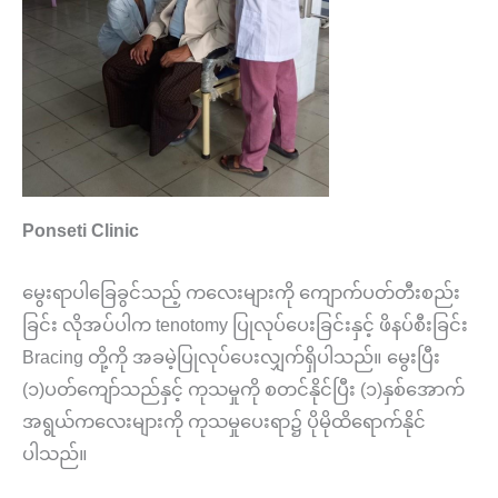
Ponseti Clinic
မွေးရာပါခြေခွင်သည့် ကလေးများကို ကျောက်ပတ်တီးစည်း
ခြင်း လိုအပ်ပါက tenotomy ပြုလုပ်ပေးခြင်းနှင့် ဖိနပ်စီးခြင်း
Bracing တို့ကို အခမဲ့ပြုလုပ်ပေးလျှက်ရှိပါသည်။ မွေးပြီး
(၁)ပတ်ကျော်သည်နှင့် ကုသမှုကို စတင်နိုင်ပြီး (၁)နှစ်အောက်
အရွယ်ကလေးများကို ကုသမှုပေးရာ၌ ပိုမိုထိရောက်နိုင်
ပါသည်။