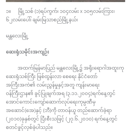
၁။ မြို့သစ် (၁)ရပ်ကွက်၊ ၁၀၄လမ်း x ၁၀၅လမ်းကြား၊
၆၂လမ်းပေါ်၊ ချမ်းမြသာစည်မြို့နယ်၊
မန္တလေးမြို့
ဆေးရုံသမိုင်းအကျဉ်း
အထက်မြန်မာပြည် မန္တလေးမြို့၌ အရိုးရောဂါအထူးကု
ဆေးရုံသစ်ကြီး ဖြစ်ထွန်းလာ စေရေး နိုင်ငံတော်
အကြီးအကဲ၏ လမ်းညွှန်မှုနှင့်အတူ ကျန်းမာရေး
ဝန်ကြီးဌာန၏ ခွင့်ပြုချက်အရ (၃.၁၁.၂၀၀၄)ရက်နေ့တွင်
အောင်ကောင်းကျော်ဆောက်လုပ်ရေးကုမ္ပဏီမှ
အဆောင်(အေ)နှင့် (ဘီ)ကို တာဝန်ယူ တည်ဆောက်ခဲ့ရာ
(၂၀၁၀)ခုနှစ်တွင် ပြီးစီးသဖြင့် (၂၇.၆.၂၀၁၀) ရက်နေ့တွင်
စတင်ဖွင့်လှစ်ခဲ့ပါသည်။