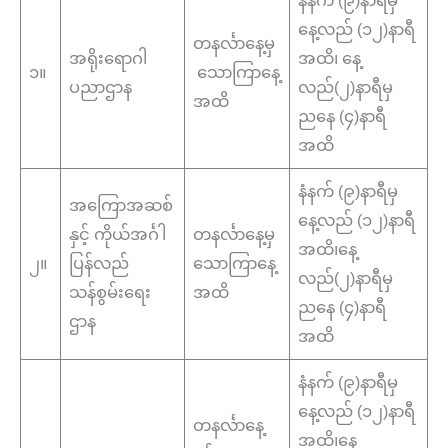
နံနက် (၉)နာရီမှ
နေ့လည် (၁၂)နာရီ
တနင်္လာနေ့မှ
အရိုးရောဂါ
အထိ၊ နေ့
၁။
သောကြာနေ့
ပညာဌာန
လည်(၂)နာရီမှ
အထိ
ညနေ (၄)နာရီ
အထိ
နံနက် (၉)နာရီမှ
အကြောအဆစ်
နေ့လည် (၁၂)နာရီ
နှင့် ကိုယ်အင်္ဂါ
တနင်္လာနေ့မှ
အထိ၊နေ့
၂။
ပြန်လည်
သောကြာနေ့
လည်(၂)နာရီမှ
သန်စွမ်းရေး
အထိ
ညနေ (၄)နာရီ
ဌာန
အထိ
နံနက် (၉)နာရီမှ
နေ့လည် (၁၂)နာရီ
တနင်္လာနေ့
အထိ၊နေ့