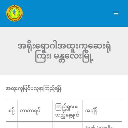
Skip
to
content
အရိုးရောဂါအထူးကုဆေးရုံ
ကြီး၊ မန္တလေးမြို့
အထူးကုပြင်ပလူနာကြည့်ချိန်
ကြည့်ရှုပေး
စဉ်
ဘာသာရပ်
အချိန်
သည့်နေ့ရက်