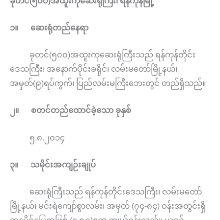
ခုတင်
(
၅၀၀
)
အထူးကုဆေးရုံကြီး၊
ရန်ကုန်မြို့
၁။
ဆေးရုံတည်နေရာ
ခုတင်(၅၀၀)အထူးကုဆေးရုံကြီးသည် ရန်ကုန်တိုင်း
ဒေသကြီး၊ အနောက်ပိုင်းခရိုင်၊ လမ်းမတော်မြို့နယ်၊
အမှတ်(၉)ရပ်ကွက်၊ ပြည်လမ်းမကြီးဘေးတွင် တည်ရှိသည်။
၂။
စတင်တည်ထောင်ခဲ့သော
ခုနှစ်
၅.၈.၂၀၁၄
၃။
သမိုင်းအကျဉ်းချုပ်
ဆေးရုံကြီးသည် ရန်ကုန်တိုင်းဒေသကြီး၊ လမ်းမတော်
မြို့နယ်၊ မင်းရဲကျော်စွာလမ်း၊ အမှတ် (၇၄-၈၄) ဝန်းအတွင်းရှိ