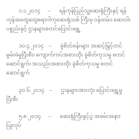
၁.၁.၂၀၁၄ – ရန်ကုန်ပြည်သူ့ဆေးရုံကြီးနှင့် ရန်
ကုန်အထွေထွေရောဂါကုဆေးရုံသစ် ကြီးမှ ဝန်ထမ်း၊ ဆေးဝါး
ပစ္စည်းနှင့် ဌာနများစတင်ပြောင်းရွှေ့
၁၀.၄.၂၀၁၄ – ခွဲစိတ်ခန်းများ အဆင့်မြှင့်တင်
မွမ်းမံမှုပြီးစီး၊ ကျောက်ကပ်အစားထိုး ခွဲစိတ်ကုသမှု စတင်
ဆောင်ရွက်၊ အသည်းအစားထိုး ခွဲစိတ်ကုသမှု စတင်
ဆောင်ရွက်
၃၀.၆.၂၀၁၄ – ဌာနများအားလုံး ပြောင်းရွှေ့မှု
ပြီးစီး
၅.၈.၂၀၁၄ – ဆေးရုံကြီးဖွင့်ပွဲ အခမ်းအနား
ပြုလုပ်