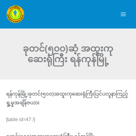
Skip
to
content
ခုတင်(၅၀၀)ဆံ့ အထူးကု
ဆေးရုံကြီး ရန်ကုန်မြို့
ရန်ကုန်မြို့၊ခုတင်(၅၀၀)အထူးကုဆေးရုံကြီးပြင်ပလူနာကြည့်
ရှု့မှုအချိန်ဇယား
[table id=47 /]