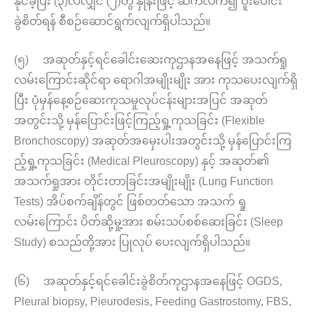
နိုင်ခဲ့ပြီး (၃)လလျှင် (၂)တွဲ နှုန်းဖြင့် ဆက်လက်၍ ပူးပေါင်း
ခွဲစိတ်ရန် စီစဉ်ဆောင်ရွက်လျက်ရှိပါသည်။
(၅) အဆုတ်နှင့်ရင်ခေါင်းဆေးကုဌာနအနေဖြင့် အသက်ရှု
လမ်းကြောင်းဆိုင်ရာ ရောဂါအမျိုးမျိုး အား ကုသပေးလျက်ရှိ
ပြီး ပုံမှန်နေ့စဉ်ဆေးကုသမှုလုပ်ငန်းများအပြင် အဆုတ်
အတွင်းသို့ မှန်ပြောင်းဖြင့်ကြည့်ရှု့ကုသခြင်း (Flexible
Bronchoscopy) အဆုတ်အမှေးပါးအတွင်းသို့ မှန်ပြောင်းကြ
ည့်ရှု့ကုသခြင်း (Medical Pleuroscopy) နှင့် အဆုတ်၏
အသက်ရှုအား တိုင်းတာခြင်းအမျိုးမျိုး (Lung Function
Tests) အိပ်စက်ချိန်တွင် ဖြစ်တတ်သော အသက် ရှု
လမ်းကြောင်း ပိတ်ဆို့မှု့အား စမ်းသပ်စစ်ဆေးခြင်း (Sleep
Study) စသည်တို့အား ပြုလုပ် ပေးလျက်ရှိပါသည်။
(၆) အဆုတ်နှင့်ရင်ခေါင်းခွဲစိတ်ကုဌာနအနေဖြင့် OGDS,
Pleural biopsy, Pieurodesis, Feeding Gastrostomy, FBS,