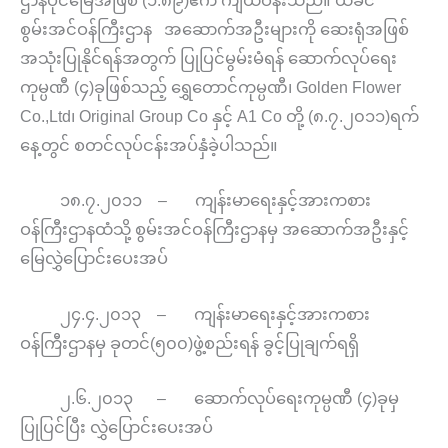
ဌာနပိုင်မြေအဖြစ် (၁.၈၉)ဧက ကျယ်ဝန်းသည်။ ယခင်
စွမ်းအင်ဝန်ကြီးဌာန အဆောက်အဦးများကို ဆေးရုံအဖြစ်
အသုံးပြုနိုင်ရန်အတွက် ပြုပြင်မွမ်းမံရန် ဆောက်လုပ်ရေး
ကုမ္ပဏီ (၄)ခုဖြစ်သည့် ရွှေတောင်ကုမ္ပဏီ၊ Golden Flower
Co.,Ltd၊ Original Group Co နှင့် A1 Co တို့ (၈.၇.၂၀၁၁)ရက်
နေ့တွင် စတင်လုပ်ငန်းအပ်နှံခဲ့ပါသည်။
၁၈.၇.၂၀၁၁ – ကျန်းမာရေးနှင့်အားကစား
ဝန်ကြီးဌာနထံသို့ စွမ်းအင်ဝန်ကြီးဌာနမှ အဆောက်အဦးနှင့်
မြေလွှဲပြောင်းပေးအပ်
၂၄.၄.၂၀၁၃ – ကျန်းမာရေးနှင့်အားကစား
ဝန်ကြီးဌာနမှ ခုတင်(၅၀၀)ဖွဲ့စည်းရန် ခွင့်ပြုချက်ရရှိ
၂.၆.၂၀၁၃ – ဆောက်လုပ်ရေးကုမ္ပဏီ (၄)ခုမှ
ပြုပြင်ပြီး လွှဲပြောင်းပေးအပ်