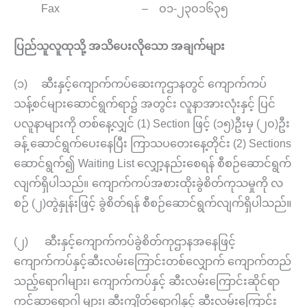
Fax – ၀၁-၂၃၀၁၆၃၅
ပြည်သူလူထုသို့
အသိပေးလိုသော
အချက်များ
(၁) ဆီးနှင့်ကျောက်ကပ်ဆေးကုဌာနတွင် ကျောက်ကပ်
သန့်စင်များဆောင်ရွက်ရာ၌ အတွင်း လူနာအားလုံးနှင့် ပြင်
ပလူနာများကို တစ်နေ့လျှင် (1) Section ဖြင့် (၁၅)ဦးမှ (၂၀)ဦး
ခန့် ဆောင်ရွက်ပေးနေပြီး ကြာသပတေးနေ့တိုင်း (2) Sections
ဆောင်ရွက်၍ Waiting List လျှော့နည်းစေရန် စီစဉ်ဆောင်ရွက်
လျက်ရှိပါသည်။ ကျောက်ကပ်အစားထိုးခွဲစိတ်ကုသမှုကို လ
စဉ် (၂)တွဲနှုန်းဖြင့် ခွဲစိတ်ရန် စီစဉ်ဆောင်ရွက်လျက်ရှိပါသည်။
(၂) ဆီးနှင့်ကျောက်ကပ်ခွဲစိတ်ကုဌာနအနေဖြင့်
ကျောက်ကပ်နှင့်ဆီးလမ်းကြောင်းတစ်လျှောက် ကျောက်တည်
သည့်ရောဂါများ၊ ကျောက်ကပ်နှင့် ဆီးလမ်းကြောင်းဆိုင်ရာ
ကင်ဆာရောဂါ များ၊ ဆီးကျိတ်ရောဂါနှင့် ဆီးလမ်းကြောင်း