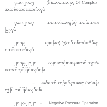
၄.၁၀.၂၀၁၅ – (၆)ထပ်ဆောင်နှင့် OT Complex
အသစ်စတင်ဆောက်လုပ်
၇.၁၁.၂၀၁၇ – အဆောင်သစ်ဖွင့်ပွဲ အခမ်းအနား
ပြုလုပ်
၂၀၁၉ – (၄)ခန်းတွဲ (၄)ထပ် ဝန်ထမ်းအိမ်ရာ
စတင်ဆောက်လုပ်
၂၀၁၉-၂၀၂၀ – လူနာစောင့်နားနေဆောင် ကျား/မ
ဆောက်လုပ်ခြင်းလုပ်ငန်း
– မော်တော်ယာဉ်ရပ်နားနေရာ (၁၀)ခန်း
တွဲ ပြုလုပ်ခြင်းလုပ်ငန်း
၂၀၂၀-၂၀၂၁ – Negative Pressure Operation