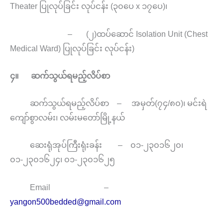
Theater ပြုလုပ်ခြင်း လုပ်ငန်း (၃၀ပေ x ၁၇ပေ)၊
– (၂)ထပ်ဆောင် Isolation Unit (Chest
Medical Ward) ပြုလုပ်ခြင်း လုပ်ငန်း)
၄။
ဆက်သွယ်ရမည့်လိပ်စာ
ဆက်သွယ်ရမည့်လိပ်စာ – အမှတ်(၇၄/၈၀)၊ မင်းရဲ
ကျော်စွာလမ်း၊ လမ်းမတော်မြို့နယ်
ဆေးရုံအုပ်ကြီးရုံးခန်း – ၀၁-၂၃၀၁၆၂၀၊
၀၁-၂၃၀၁၆၂၄၊ ၀၁-၂၃၀၁၆၂၅
Email –
yangon500bedded@gmail.com