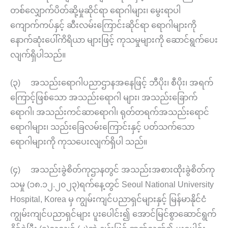
တစ်လျှောက်ပိတ်ဆို့မှုဆိုင်ရာ ရောဂါများ၊ မွေးရာပါ
ကျောက်ကပ်နှင့် ဆီးလမ်းကြောင်းဆိုင်ရာ ရောဂါများကို
နောက်ဆုံးပေါ်ကိရိယာ များဖြင့် ကုသမှုများကို ဆောင်ရွက်ပေး
လျက်ရှိပါသည်။
(၃) အသည်းရောဂါပညာဌာနအနေဖြင့် ဘီပိုး၊ စီပိုး၊ အရက်
ကြောင့်ဖြစ်သော အသည်းရောဂါ များ၊ အသည်းခြောက်
ရောဂါ၊ အသည်းကင်ဆာရောဂါ၊ ရုတ်တရက်အသည်းရောင်
ရောဂါများ၊ သည်းခြေလမ်းကြောင်းနှင့် ပတ်သက်သော
ရောဂါများကို ကုသပေးလျက်ရှိပါ သည်။
(၄) အသည်းခွဲစိတ်ကုဌာနတွင် အသည်းအစားထိုးခွဲစိတ်ကု
သမှု (၁၈.၁၂.၂၀၂၃)ရက်နေ့တွင် Seoul National University
Hospital, Korea မှ ကျွမ်းကျင်ပညာရှင်များနှင့် မြန်မာနိုင်ငံ
ကျွမ်းကျင်ပညာရှင်များ ပူးပေါင်း၍ အောင်မြင်စွာဆောင်ရွက်