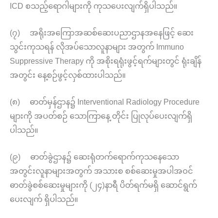
ICD စသည့်ရောဂါများကို ကုသပေးလျက်ရှိပါသည်။
(၇) အရိုးအကြောအဆစ်ဆေးပညာဌာနအနေဖြင့် ဆေး
သွင်းကုသရန် လိုအပ်သောလူနာများ အတွက် Immuno
Suppressive Therapy ကို အစိုးရရုံးဖွင့်ရက်များတွင် ရုံးချိန်
အတွင်း နေ့စဉ်ဖွင့်လှစ်ထားပါသည်။
(၈) ဓာတ်မှန်ဌာန၌ Interventional Radiology Procedure
များကို အပတ်စဉ် သောကြာနေ့ တိုင်း ပြုလုပ်ပေးလျက်ရှိ
ပါသည်။
(၉) ဓာတ်ခွဲဌာန၌ ဆေးရုံတက်ရောက်ကုသနေသော
အတွင်းလူနာများအတွက် အသားစ စစ်ဆေးမှုအပါအဝင်
ဓာတ်ခွဲစစ်ဆေးမှုများကို (၂၄)နာရီ ပိတ်ရက်မရှိ ဆောင်ရွက်
ပေးလျက် ရှိပါသည်။