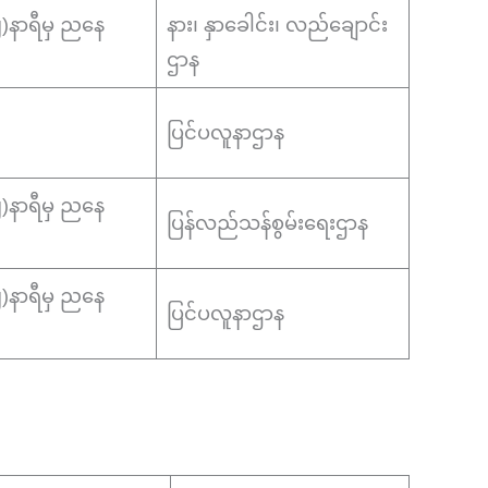
(၂)နာရီမှ ညနေ
နား၊ နှာခေါင်း၊ လည်ချောင်း
ဌာန
ပြင်ပလူနာဌာန
(၂)နာရီမှ ညနေ
ပြန်လည်သန်စွမ်းရေးဌာန
(၂)နာရီမှ ညနေ
ပြင်ပလူနာဌာန