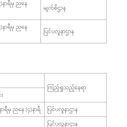
(၂)နာရီမှ ညနေ
မျက်စိဌာန
(၂)နာရီမှ ညနေ
ပြင်ပလူနာဌာန
ကြည့်ရှုသည့်နေရာ
်း
၂)နာရီမှ ညနေ (၄)နာရီ
ပြင်ပလူနာဌာန
ပြင်ပလူနာဌာန