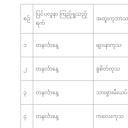
ပြင်ပလူနာ ကြည့်ရှုသည့်
စဉ်
အထူးကုဘာသာ
ရက်
၁
တနင်္လာနေ့
ဖျားနာကုသ
၂
တနင်္လာနေ့
ခွဲစိတ်ကုသ
၃
တနင်္လာနေ့
သားဖွားမီးယပ်
၄
တနင်္လာနေ့
ကလေးကုသ