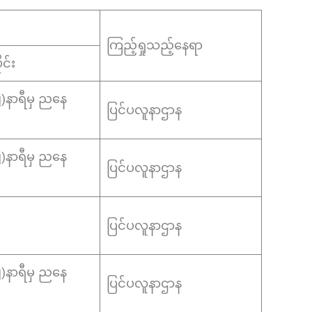
ကြည့်ရှုသည့်နေရာ
င်း
(၂)နာရီမှ ညနေ
ပြင်ပလူနာဌာန
(၂)နာရီမှ ညနေ
ပြင်ပလူနာဌာန
ပြင်ပလူနာဌာန
(၂)နာရီမှ ညနေ
ပြင်ပလူနာဌာန