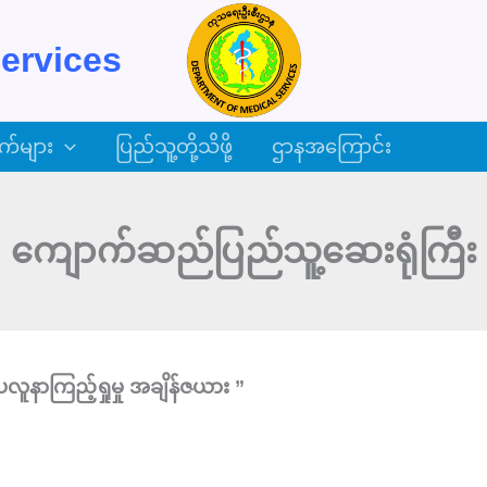
ervices
က်များ
ပြည်သူ့တို့သိဖို့
ဌာနအကြောင်း
ကျောက်ဆည်ပြည်သူ့ဆေးရုံကြီး
နာကြည့်ရှုမှု အချိန်ဇယား ”