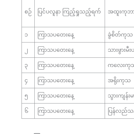
စဉ်
ပြင်ပလူနာ ကြည့်ရှုသည့်ရက်
အထူးကုဘ
၁
ကြာသပတေးနေ့
ခွဲစိတ်ကုသ
၂
ကြာသပတေးနေ့
သားဖွားမီး
၃
ကြာသပတေးနေ့
ကလေးကု
၄
ကြာသပတေးနေ့
အရိုးကုသ
၅
ကြာသပတေးနေ့
သွားကျန်းမ
၆
ကြာသပတေးနေ့
ပြန်လည်သန်