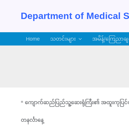
Skip
to
Department of Medical S
content
Home
သတင်းများ
အမိန့်/ကြေညာချ
“ ကျောက်ဆည်ပြည်သူ့ဆေးရုံကြီး၏ အထူးကုပြင်ပလူ
တနင်္လာနေ့