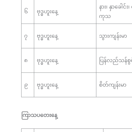
နား၊ နှာခေါင်း
၆
ဗုဒ္ဓဟူးနေ့
ကုသ
၇
ဗုဒ္ဓဟူးနေ့
သွားကျန်းမာ
၈
ဗုဒ္ဓဟူးနေ့
ပြန်လည်သန်စွမ
၉
ဗုဒ္ဓဟူးနေ့
စိတ်ကျန်းမာ
ကြာသပတေးနေ့