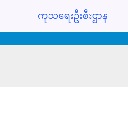
ကုသရေးဦးစီးဌာန