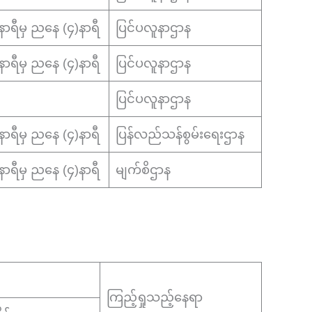
၂)နာရီမှ ညနေ (၄)နာရီ
ပြင်ပလူနာဌာန
၂)နာရီမှ ညနေ (၄)နာရီ
ပြင်ပလူနာဌာန
ပြင်ပလူနာဌာန
၂)နာရီမှ ညနေ (၄)နာရီ
ပြန်လည်သန်စွမ်းရေးဌာန
၂)နာရီမှ ညနေ (၄)နာရီ
မျက်စိဌာန
ကြည့်ရှုသည့်နေရာ