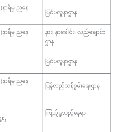
(၂)နာရီမှ ညနေ
ပြင်ပလူနာဌာန
(၂)နာရီမှ ညနေ
နား၊ နှာခေါင်း၊ လည်ချောင်း
ဌာန
ပြင်ပလူနာဌာန
(၂)နာရီမှ ညနေ
ပြန်လည်သန်စွမ်းရေးဌာန
ကြည့်ရှုသည့်နေရာ
င်း