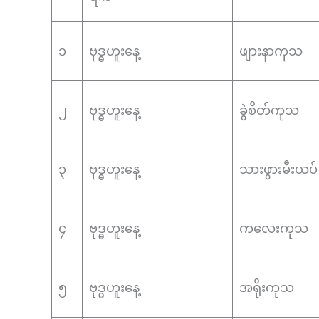
၁
ဗုဒ္ဓဟူးနေ့
ဖျားနာကုသ
၂
ဗုဒ္ဓဟူးနေ့
ခွဲစိတ်ကုသ
၃
ဗုဒ္ဓဟူးနေ့
သားဖွားမီးယပ်
၄
ဗုဒ္ဓဟူးနေ့
ကလေးကုသ
၅
ဗုဒ္ဓဟူးနေ့
အရိုးကုသ