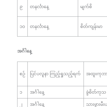
၉
တနင်္လာနေ့
မျက်စိ
၁၀
တနင်္လာနေ့
စိတ်ကျန်းမာ
အင်္ဂါနေ့
စဉ်
ပြင်ပလူနာ ကြည့်ရှုသည့်ရက်
အထူးကုဘ
၁
အင်္ဂါနေ့
ခွဲစိတ်ကုသ
၂
အင်္ဂါနေ့
သားဖွားမီး