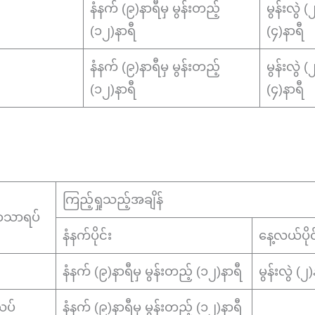
နံနက် (၉)နာရီမှ မွန်းတည့်
မွန်းလွဲ 
(၁၂)နာရီ
(၄)နာရီ
နံနက် (၉)နာရီမှ မွန်းတည့်
မွန်းလွဲ 
(၁၂)နာရီ
(၄)နာရီ
ကြည့်ရှုသည့်အချိန်
ာသာရပ်
နံနက်ပိုင်း
နေ့လယ်ပိုင
နံနက် (၉)နာရီမှ မွန်းတည့် (၁၂)နာရီ
မွန်းလွဲ (
ယပ်
နံနက် (၉)နာရီမှ မွန်းတည့် (၁၂)နာရီ