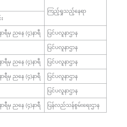
ကြည့်ရှုသည့်နေရာ
်း
၂)နာရီမှ ညနေ (၄)နာရီ
ပြင်ပလူနာဌာန
ပြင်ပလူနာဌာန
၂)နာရီမှ ညနေ (၄)နာရီ
ပြင်ပလူနာဌာန
၂)နာရီမှ ညနေ (၄)နာရီ
ပြင်ပလူနာဌာန
ပြင်ပလူနာဌာန
၂)နာရီမှ ညနေ (၄)နာရီ
ပြန်လည်သန်စွမ်းရေးဌာန