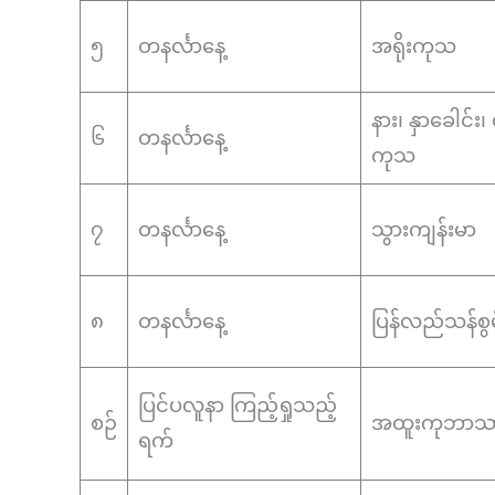
၅
တနင်္လာနေ့
အရိုးကုသ
နား၊ နှာခေါင်း
၆
တနင်္လာနေ့
ကုသ
၇
တနင်္လာနေ့
သွားကျန်းမာ
၈
တနင်္လာနေ့
ပြန်လည်သန်စွမ
ပြင်ပလူနာ ကြည့်ရှုသည့်
စဉ်
အထူးကုဘာသာ
ရက်