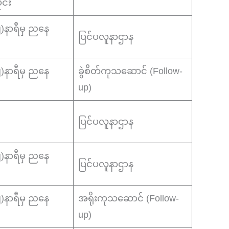
င်း
(၂)နာရီမှ ညနေ
ပြင်ပလူနာဌာန
(၂)နာရီမှ ညနေ
ခွဲစိတ်ကုသဆောင် (Follow-
up)
ပြင်ပလူနာဌာန
(၂)နာရီမှ ညနေ
ပြင်ပလူနာဌာန
(၂)နာရီမှ ညနေ
အရိုးကုသဆောင် (Follow-
up)