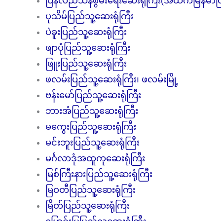
ပြန်လည်သန်စွမ်းရေးဆေးရုံကြီး(အထက်မြန်မာပ
ပုသိမ်ပြည်သူ့ဆေးရုံကြီး
ပဲခူးပြည်သူ့ဆေးရုံကြီး
ဖျာပုံပြည်သူ့ဆေးရုံကြီး
ဖြူးပြည်သူ့ဆေးရုံကြီး
ဖလမ်းပြည်သူ့ဆေးရုံကြီး၊ ဖလမ်းမြို့
ဗန်းမော်ပြည်သူ့ဆေးရုံကြီး
ဘားအံပြည်သူ့ဆေးရုံကြီး
မကွေးပြည်သူ့ဆေးရုံကြီး
မင်းဘူးပြည်သူ့ဆေးရုံကြီး
မင်္ဂလာဒုံအထူကုဆေးရုံကြီး
မြစ်ကြီးနားပြည်သူ့ဆေးရုံကြီး
မြဝတီပြည်သူ့ဆေးရုံကြီး
မြိတ်ပြည်သူ့ဆေးရုံကြီး