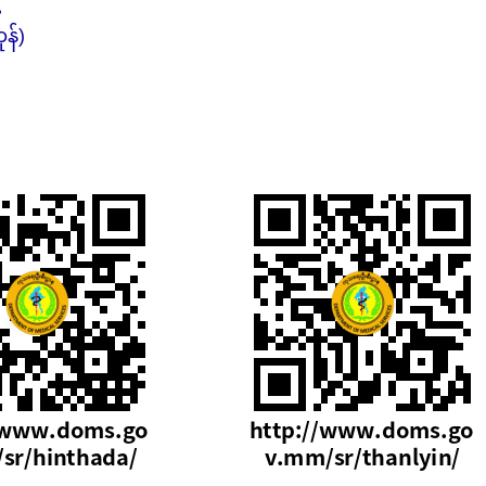
့
န်)