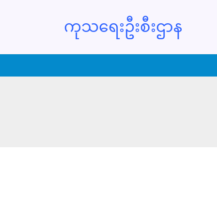
ကုသရေးဦးစီးဌာန