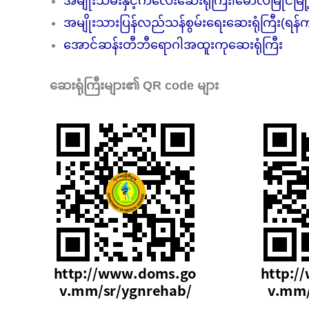
အမျိုးသမီးနှင့်ကလေးဆေးရုံကြီး၊မော်လမြိုင်မြို
အမျိုးသားပြန်လည်သန်စွမ်းရေးဆေးရုံကြီး(ရန်ကု
အောင်ဆန်းတီဘီရောဂါအထူးကုဆေးရုံကြီး
ဆေးရုံကြီးများ၏ QR code များ