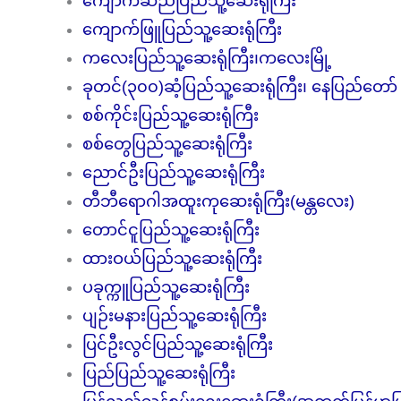
ကျောက်ဆည်ပြည်သူ့ဆေးရုံကြီး
ကျောက်ဖြူပြည်သူ့ဆေးရုံကြီး
ကလေးပြည်သူ့ဆေးရုံကြီး၊ကလေးမြို့
ခုတင်(၃၀၀)ဆံ့ပြည်သူ့ဆေးရုံကြီး၊ နေပြည်တော်
စစ်ကိုင်းပြည်သူ့ဆေးရုံကြီး
စစ်တွေပြည်သူ့ဆေးရုံကြီး
ညောင်ဦးပြည်သူ့ဆေးရုံကြီး
တီဘီရောဂါအထူးကုဆေးရုံကြီး(မန္တလေး)
တောင်ငူပြည်သူ့ဆေးရုံကြီး
ထားဝယ်ပြည်သူ့ဆေးရုံကြီး
ပခုက္ကူပြည်သူ့ဆေးရုံကြီး
ပျဉ်းမနားပြည်သူ့ဆေးရုံကြီး
ပြင်ဦးလွင်ပြည်သူ့ဆေးရုံကြီး
ပြည်ပြည်သူ့ဆေးရုံကြီး