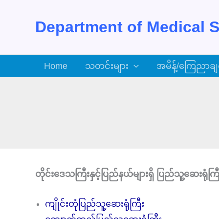
Skip
to
Department of Medical S
content
Home
သတင်းများ
အမိန့်/ကြေညာချ
တိုင်းဒေသကြီးနှင့်ပြည်နယ်များရှိ ပြည်သူ့ဆေးရုံကြီ
ကျိုင်းတုံပြည်သူ့ဆေးရုံကြီး