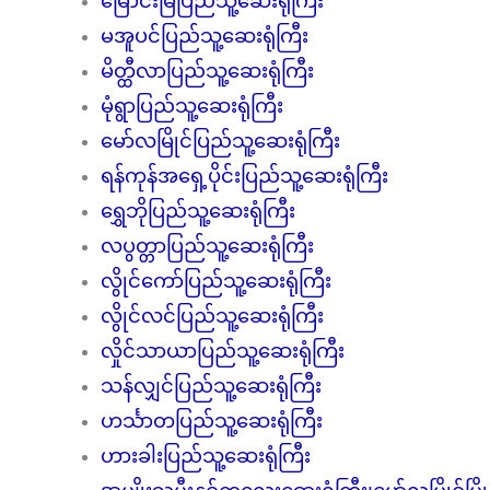
မြောင်းမြပြည်သူ့ဆေးရုံကြီး
မအူပင်ပြည်သူ့ဆေးရုံကြီး
မိတ္ထီလာပြည်သူ့ဆေးရုံကြီး
မုံရွာပြည်သူ့ဆေးရုံကြီး
မော်လမြိုင်ပြည်သူ့ဆေးရုံကြီး
ရန်ကုန်အရှေ့ပိုင်းပြည်သူ့ဆေးရုံကြီး
ရွှေဘိုပြည်သူ့ဆေးရုံကြီး
လပွတ္တာပြည်သူ့ဆေးရုံကြီး
လွိုင်ကော်ပြည်သူ့ဆေးရုံကြီး
လွိုင်လင်ပြည်သူ့ဆေးရုံကြီး
လှိုင်သာယာပြည်သူ့ဆေးရုံကြီး
သန်လျှင်ပြည်သူ့ဆေးရုံကြီး
ဟင်္သာတပြည်သူ့ဆေးရုံကြီး
ဟားခါးပြည်သူ့ဆေးရုံကြီး