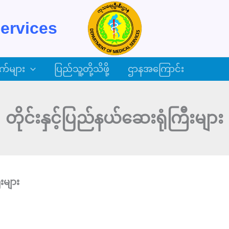
ervices
က်များ
ပြည်သူ့တို့သိဖို့
ဌာနအကြောင်း
တိုင်းနှင့်ပြည်နယ်ဆေးရုံကြီးများ
းများ