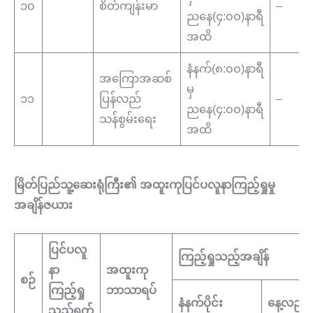
၁၀
စိတ်ကျန်းမာ
–
ညနေ(၄:၀၀)နာရီ
အထိ
နံနက်(၈:၀၀)နာရီ
အကြောအဆစ်
မှ
၁၁
ပြန်လည်
–
ညနေ(၄:၀၀)နာရီ
သန်စွမ်းရေး
အထိ
မြိတ်ပြည်သူ့ဆေးရုံကြီး၏ အထူးကု
ပြင်ပလူနာကြည့်ရှုမှု
အချိန်ဇယား
ပြင်ပလူ
ကြည့်ရှုသည့်အချိန်
နာ
အထူးကု
စဉ်
ကြည့်ရှု
ဘာသာရပ်
နံနက်ပိုင်း
နေ့လည်ပို
သည့်ရက်