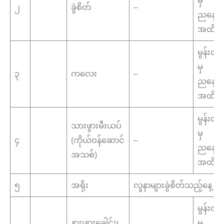
၂
ခွဲစိတ်
–
ညနေ(၄:
အထိ
မွန်းလွဲ
မှ
၃
ကလေး
–
ညနေ(၄:
အထိ
မွန်းလွဲ
သားဖွားမီးယပ်
မှ
၄
(ကိုယ်ဝန်ဆောင်
–
ညနေ(၄:
အသစ်)
အထိ
၅
အရိုး
လူနာများခွဲစိတ်သည့်နေ့
မွန်းလွဲ
နား၊နှားခေါင်း၊
မှ