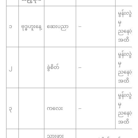
မွန်းလွဲ(
မှ
၁
ဗုဒ္ဓဟူးနေ့
ဆေးပညာ
–
ညနေ(၄:၀
အထိ
မွန်းလွဲ(
မှ
၂
ခွဲစိတ်
–
ညနေ(၄:၀
အထိ
မွန်းလွဲ(
မှ
၃
ကလေး
–
ညနေ(၄:၀
အထိ
သားဖွား