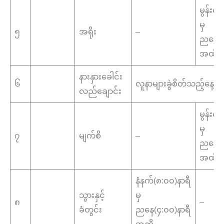
မွန်းလွ
မှ
၅
အရိုး
–
ညနေ(၄
အထိ
နားနှားခေါင်း
၆
လူနာများခွဲစိတ်သည့်နေ့
လည်ချောင်း
မွန်းလွ
မှ
၇
မျက်စိ
–
ညနေ(၄
အထိ
နံနက်(၈:၀၀)နာရီ
သွားနှင့်
မှ
၈
–
ခံတွင်း
ညနေ(၄:၀၀)နာရီ