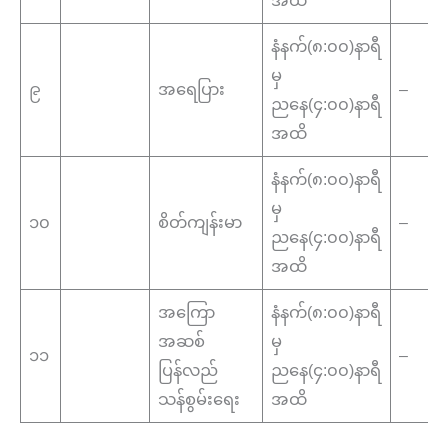
အထိ
နံနက်(၈:၀၀)နာရီ
မှ
၉
အရေပြား
–
ညနေ(၄:၀၀)နာရီ
အထိ
နံနက်(၈:၀၀)နာရီ
မှ
၁၀
စိတ်ကျန်းမာ
–
ညနေ(၄:၀၀)နာရီ
အထိ
အကြော
နံနက်(၈:၀၀)နာရီ
အဆစ်
မှ
၁၁
–
ပြန်လည်
ညနေ(၄:၀၀)နာရီ
သန်စွမ်းရေး
အထိ