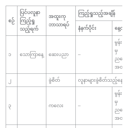
ပြင်ပလူနာ
ကြည့်ရှုသည့်အချိန်
အထူးကု
စဉ်
ကြည့်ရှု
ဘာသာရပ်
နံနက်ပိုင်း
နေ့လည်
သည့်ရက်
မွန်းလွ
မှ
၁
သောကြာနေ့
ဆေးပညာ
–
ညနေ(၄
အထိ
၂
ခွဲစိတ်
လူနာများခွဲစိတ်သည့်‌နေ့
မွန်းလွ
မှ
၃
ကလေး
–
ညနေ(၄
အထိ