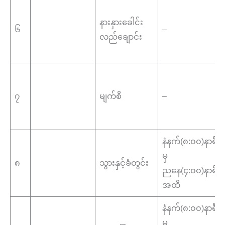
နားနှားခေါင်း
၆
–
လည်ချောင်း
၇
မျက်စိ
–
နံနက်(၈:၀၀)နာရီ
မှ
၈
သွားနှင့်ခံတွင်း
ညနေ(၄:၀၀)နာရီ
အထိ
နံနက်(၈:၀၀)နာရီ
မှ