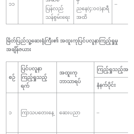
၁၁
–
ပြန်လည်
ညနေ(၄:၀၀)နာရီ
သန်စွမ်းရေး
အထိ
မြိတ်ပြည်သူ့ဆေးရုံကြီး၏ အထူးကု
ပြင်ပလူနာကြည့်ရှုမှု
အချိန်ဇယား
ပြင်ပလူနာ
ကြည့်ရှုသည့်အချိန
အထူးကု
စဉ်
ကြည့်ရှုသည့်
ဘာသာရပ်
နံနက်ပိုင်း
ရက်
၁
ကြာသပတေးနေ့
ဆေးပညာ
–