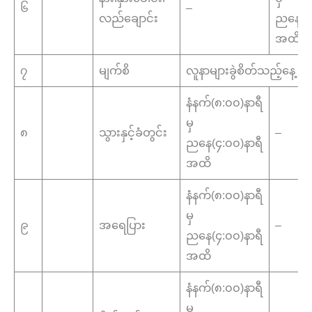
၆
–
လည်ချောင်း
ညနေ(၄:
အထိ
၇
မျက်စိ
လူနာများခွဲစိတ်သည့်နေ့
နံနက်(၈:၀၀)နာရီ
မှ
၈
သွားနှင့်ခံတွင်း
–
ညနေ(၄:၀၀)နာရီ
အထိ
နံနက်(၈:၀၀)နာရီ
မှ
၉
အရေပြား
–
ညနေ(၄:၀၀)နာရီ
အထိ
နံနက်(၈:၀၀)နာရီ
မှ