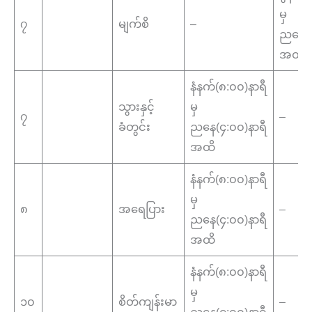
မှ
၇
မျက်စိ
–
ညနေ(၄
အထိ
နံနက်(၈:၀၀)နာရီ
သွားနှင့်
မှ
၇
–
ခံတွင်း
ညနေ(၄:၀၀)နာရီ
အထိ
နံနက်(၈:၀၀)နာရီ
မှ
၈
အရေပြား
–
ညနေ(၄:၀၀)နာရီ
အထိ
နံနက်(၈:၀၀)နာရီ
မှ
၁၀
စိတ်ကျန်းမာ
–