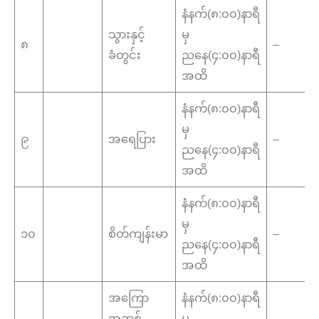
နံနက်(၈:၀၀)နာရီ
သွားနှင့်
မှ
၈
–
ခံတွင်း
ညနေ(၄:၀၀)နာရီ
အထိ
နံနက်(၈:၀၀)နာရီ
မှ
၉
အရေပြား
–
ညနေ(၄:၀၀)နာရီ
အထိ
နံနက်(၈:၀၀)နာရီ
မှ
၁၀
စိတ်ကျန်းမာ
–
ညနေ(၄:၀၀)နာရီ
အထိ
အကြော
နံနက်(၈:၀၀)နာရီ
အဆစ်
မှ