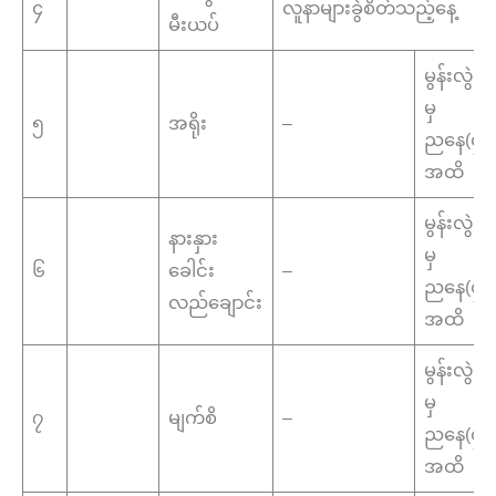
၄
လူနာများခွဲစိတ်သည့်နေ့
မီးယပ်
မွန်းလွဲ(
မှ
၅
အရိုး
–
ညနေ(၄:၀
အထိ
မွန်းလွဲ(
နားနှား
မှ
၆
ခေါင်း
–
ညနေ(၄:၀
လည်ချောင်း
အထိ
မွန်းလွဲ(
မှ
၇
မျက်စိ
–
ညနေ(၄:၀
အထိ