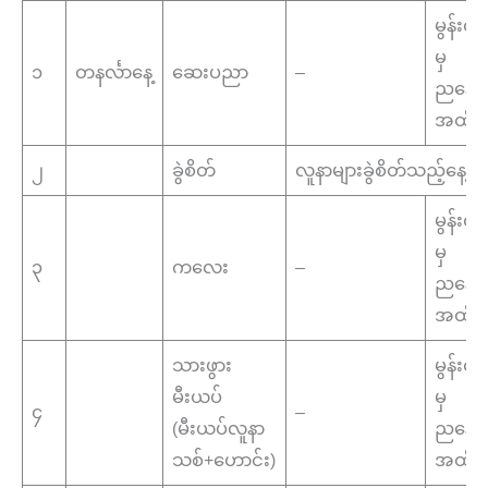
မွန်းလွ
မှ
၁
တနင်္လာနေ့
ဆေးပညာ
–
ညနေ(၄
အထိ
၂
ခွဲစိတ်
လူနာများခွဲစိတ်သည့်နေ့
မွန်းလွ
မှ
၃
ကလေး
–
ညနေ(၄
အထိ
သားဖွား
မွန်းလွ
မီးယပ်
မှ
၄
–
(မီးယပ်လူနာ
ညနေ(၄
သစ်+ဟောင်း)
အထိ