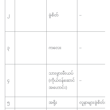
၂
ခွဲစိတ်
–
၃
ကလေး
–
သားဖွားမီးယပ်
၄
(ကိုယ်ဝန်ဆောင်
–
အဟောင်း)
၅
အရိုး
လူနာများခွဲစိတ်သည