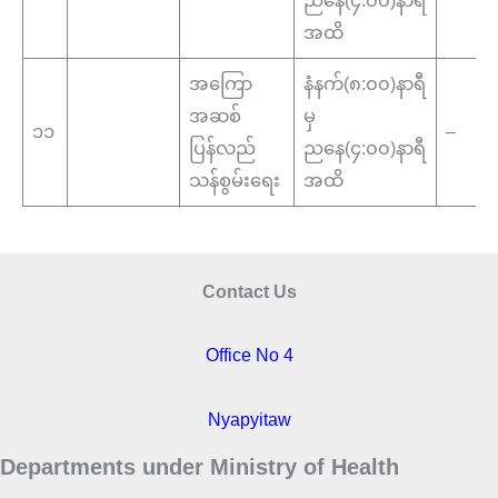
ညနေ(၄:၀၀)နာရီ
အထိ
အကြော
နံနက်(၈:၀၀)နာရီ
အဆစ်
မှ
၁၁
–
ပြန်လည်
ညနေ(၄:၀၀)နာရီ
သန်စွမ်းရေး
အထိ
Contact Us
Office No 4
Nyapyitaw
Departments under Ministry of Health