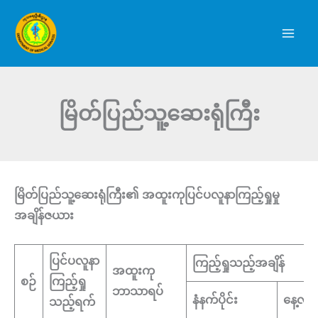
Skip
to
content
မြိတ်ပြည်သူ့ဆေးရုံကြီး
မြိတ်ပြည်သူ့ဆေးရုံကြီး၏ အထူးကုပြင်ပလူနာကြည့်ရှုမှု
အချိန်ဇယား
ပြင်ပလူနာ
ကြည့်ရှုသည့်အချိန်
အထူးကု
စဉ်
ကြည့်ရှု
ဘာသာရပ်
နံနက်ပိုင်း
နေ့လည်ပ
သည့်ရက်