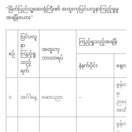
“
မြိတ်ပြည်သူ့ဆေးရုံကြီး၏ အထူးကုပြင်ပလူနာကြည့်ရှုမှု
အချိန်ဇယား”
ပြင်ပလူ
ကြည့်ရှုသည့်အချိန်
နာ
အထူးကု
စဉ်
ကြည့်ရှု
ဘာသာရပ်
သည့်
နံနက်ပိုင်း
နေ့လည်ပ
ရက်
မွန်းလွဲ
မှ
၁
အင်္ဂါနေ့
ဆေးပညာ
–
ညနေ(၄:
အထိ
မွန်းလွဲ
မှ