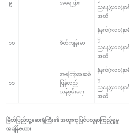
၉
အရေပြား
ညနေ(၄:၀၀)နာရီ
အထိ
နံနက်(၈:၀၀)နာရီ
မှ
၁၀
စိတ်ကျန်းမာ
ညနေ(၄:၀၀)နာရီ
အထိ
နံနက်(၈:၀၀)နာရီ
အကြောအဆစ်
မှ
၁၁
ပြန်လည်
ညနေ(၄:၀၀)နာရီ
သန်စွမ်းရေး
အထိ
မြိတ်ပြည်သူ့ဆေးရုံကြီး၏
အထူးကုပြင်ပလူနာကြည့်ရှုမှု
အချိန်ဇယား