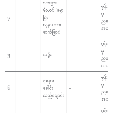
သားဖွား
မွန်းလွ
မီးယပ် (မွေး
မှ
၄
ပြီး
–
ညနေ(၄
လူနာ+သား
အထိ
ဆက်ခြား)
မွန်းလွ
မှ
၅
အရိုး
–
ညနေ(၄
အထိ
မွန်းလွ
နားနှား
မှ
၆
ခေါင်း
–
ညနေ(၄
လည်ချောင်း
အထိ
မွန်းလွ