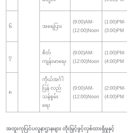
(9:00)AM-
(1:00)PM-
၆
အရေပြား
(12:00)Noon
(3:00)PM
စ
စိတ်
(9:00)AM-
(1:00)PM-
၇
ကျန်းမာရေး
(12:00)Noon
(4:00)PM
ကိုယ်အင်္ဂါ
က
ပြန် လည်
(9:00)AM-
(2:00)PM-
၈
သန်စွမ်း
(12:00)Noon
(4:00)PM
သ
ရေး
အထူးကုပြင်ပလူနာဌာနများ တိုးမြှင့်ဖွင့်လှစ်ထားရှိမှုနှင့်