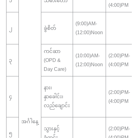
၁
သမားတော်
(4:00)PM
ခ
(9:00)AM-
၂
ခွဲစိတ်
(12:00)Noon
ကင်ဆာ
(10:00)AM-
(2:00)PM-
၃
(OPD &
(12:00)Noon
(4:00)PM
Day Care)
န
နား၊
(2:00)PM-
၄
နှာခေါင်း၊
(4:00)PM
လည်ချောင်း
အင်္ဂါနေ့
သ
သွားနှင့်
(2:00)PM-
၅
ခ
ခံတွင်း
(4:00)PM