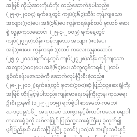
အဖြစ် ကိုယ့်အားကိုယ်ကိုး တည်ဆောက်ခဲ့ပါသည်။
(၂၅-၇-၂ဝဝ၄) ရက်နေ့တွင် ကျပ်(၄၆၃)သိန်း ကုန်ကျသော
အလျား(၇ဝ)ပေ၊ အနံ(၃၆)ပေ၊ကွန်ကရစ်နှစ်ထပ် မူးယစ် ဆေး
စွဲ လူနာကုသဆောင်၊ (၂၅-၃-၂ဝဝ၉) ရက်နေ့တွင်
ကျပ်(၂၇၅ဝ)သိန်း ကုန်ကျသော အလျား (၈ဝ)ပေ၊
အနံ(၄၈)ပေ၊ ကွန်ကရစ် (၃)ထပ် ကလေးလူနာဆောင်၊
(၂၅-၄-၂ဝ၁၁)ရက်နေ့တွင် ကျပ်(၂၇၂၈)သိန်း ကုန်ကျသော
အလျား(၁ဝဝ)ပေ၊ အနံ(၆၄)ပေ၊ သံကူကွန်ကရစ် (၂)ထပ်
ခွဲစိတ်ခန်းမအသစ်ကို ဆောက်လုပ်ပြီးစီးခဲ့သည်။
(၂၈-၂-၂ဝ၁၂)ရက်နေ့တွင် ခုတင်(၃ဝဝ)ဆံ့ ပြည်သူ့ဆေးရုံကြီး
အဖြစ် တိုးမြှင့်ခဲ့ပါသည်။ကျန်းမာရေးဝန်ကြီးဌာန၊ ကုသရေး
ဦးစီးဌာန၏ (၁၂-၅-၂ဝ၁၅) ရက်စွဲပါ စာအမှတ်-ကမတ/
ဃ-၁၄ဝ၉/၁၆၂ အရ ယခင် သားဖွားနှင့်မီးယပ်ကလေး ရောဂါ
ကုဆေးရုံခွဲကို မော်လမြိုင် ပြည်သူ့ဆေးရုံကြီးမှ ခွဲထုတ်၍
မွန်ပြည်နယ် မော်လမြိုင်မြို့ ခုတင်(၂ဝဝ)ဆံ အမျိုးသမီးနှင့်