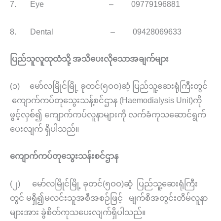
7. Eye – 09779196881
8. Dental – 09428069633
ပြည်သူလူထုထံသို့ အသိပေးလိုသောအချက်များ
(၁) မော်လမြိုင်မြို့ ခုတင်(၅ဝဝ)ဆံ့ ပြည်သူ့ဆေးရုံကြီးတွင်
ကျောက်ကပ်တုသွေးသန့်စင်ဌာန (Haemodialysis Unit)ကို
ဖွင့်လှစ်၍ ကျောက်ကပ်လူနာများကို လက်ခံကုသဆောင်ရွက်
ပေးလျက် ရှိပါသည်။
ကျောက်ကပ်တုသွေးသန်းစင်ဌာန
(၂) မော်လမြိုင်မြို့ ခုတင်(၅ဝဝ)ဆံ့ ပြည်သူ့ဆေးရုံကြီး
တွင် မရှိ၍မလင်းသူအစီအစဉ်ဖြင့် မျက်စိအတွင်းတိမ်လူနာ
များအား ခွဲစိတ်ကုသပေးလျက်ရှိပါသည်။