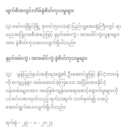
မျက်စိအတွင်းတိမ်ခွဲစိတ်ကုသမှုများ
(၃) မော်လမြိုင်မြို့ ခုတင်(၅ဝဝ)ဆံ့ ပြည်သူ့ဆေးရုံကြီးတွင် ရာ
မညအပြုံးအစီအစဉ်ဖြင့် နှုတ်ခမ်းကွဲ ၊ အာခေါင်ကွဲလူနာများ
အား ခွဲစိတ်ကုသပေးလျက်ရှိပါသည်။
နှုတ်ခမ်းကွဲ ၊ အာခေါင်ကွဲ
ခွဲစိတ်ကုသမှုများ
(၄) မွန်ပြည်နယ်အစိုးရအဖွဲ့၏ ဦးဆောင်မှုဖြင့် နိုင်ငံ့တာဝန်
ကို ကျေပွန်စွာ ထမ်းဆောင်ခဲ့ကြသော အငြိမ်းစားနိုင်ငံ့
ဝန်ထမ်းများအား အခြေခံကျန်းမာရေးစောင့်ရှောက်မှုများကို
ပင်စင်လစာထုတ်သည့် ရက်(၁)ရက် သတ်မှတ်၍ လစဉ်
ဆောင်ရွက်ပေးလျက်ရှိပါသည်။
ရက်စွဲ – ၂၉ – ၁ – ၂ဝ၂၄