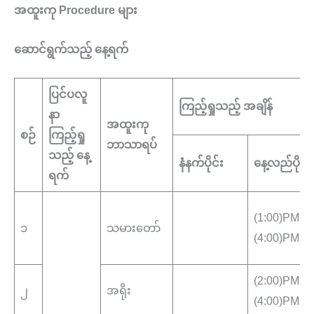
အထူးကု Procedure များ
ဆောင်ရွက်သည့် နေ့ရက်
ပြင်ပလူ
ကြည့်ရှုသည့် အချိန်
နာ
အထူးကု
စဉ်
ကြည့်ရှု
ဘာသာရပ်
သည့် နေ့
နံနက်ပိုင်း
နေ့လည်ပိုင်း
ရက်
(1:00)PM-
၁
သမားတော်
(4:00)PM
(2:00)PM-
၂
အရိုး
(4:00)PM