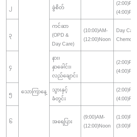
(2:00)PM
၂
ခွဲစိတ်
(4:00)PM
ကင်ဆာ
(10:00)AM-
Day Car
၃
(OPD &
(12:00)Noon
Chemoth
Day Care)
နား၊
(2:00)PM
၄
နှာခေါင်း၊
(4:00)PM
လည်ချောင်း
သွားနှင့်
(2:00)PM
သောကြာနေ့
၅
ခံတွင်း
(4:00)PM
(9:00)AM-
(1:00)PM
၆
အရေပြား
(12:00)Noon
(3:00)PM