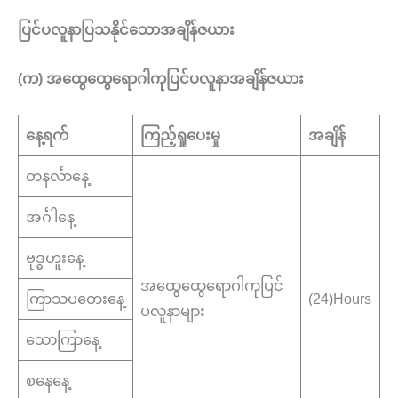
ပြင်ပလူနာပြသနိုင်သောအချိန်ဇယား
(က) အထွေထွေရောဂါကုပြင်ပလူနာအချိန်ဇယား
နေ့ရက်
ကြည့်ရှုပေးမှု
အချိန်
တနင်္လာနေ့
အင်္ဂါနေ့
ဗုဒ္ဓဟူးနေ့
အထွေထွေရောဂါကုပြင်
ကြာသပတေးနေ့
(24)Hours
ပလူနာများ
သောကြာနေ့
စနေနေ့