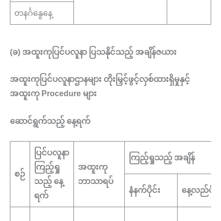
တနင်္ဂနွေနေ့
(ခ) အထူးကုပြင်ပလူနာ ပြသနိုင်သည့် အချိန်ဇယား
အထူးကုပြင်ပလူနာဌာနများ တိုးမြှင့်ဖွင့်လှစ်ထားရှိမှုနှင့်
အထူးကု Procedure များ
ဆောင်ရွက်သည့် နေ့ရက်
ပြင်ပလူနာ
ကြည့်ရှုသည့် အချိန်
ကြည့်ရှု
အထူးကု
စဉ်
သည့် နေ့
ဘာသာရပ်
နံနက်ပိုင်း
နေ့လည်ပိုင်
ရက်