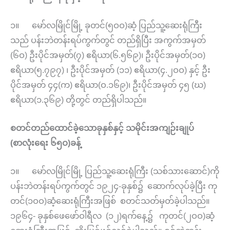
၁။ မော်လမြိုင်မြို့ ခုတင်(၅ဝဝ)ဆံ့ ပြည်သူ့ဆေးရုံကြီး
သည် ပန်းဘဲတန်းရပ်ကွက်တွင် တည်ရှိပြီး အကွက်အမှတ်
(၆ဝ) ဦးပိုင်အမှတ်(၇) ဧရိယာ(၆.၅၆၉)၊ ဦးပိုင်အမှတ်(၁ဝ)
ဧရိယာ(၅.၇၉၇) ၊ ဦးပိုင်အမှတ် (၁၁) ဧရိယာ(၄.၂ဝဝ) နှင့် ဦး
ပိုင်အမှတ် ၄၄(က) ဧရိယာ(ဝ.၁၆၉)၊ ဦးပိုင်အမှတ် ၄၅ (ဃ)
ဧရိယာ(၁.၃၆၉) တို့တွင် တည်ရှိပါသည်။
စတင်တည်ထောင်ခဲ့သောခုနှစ်နှင့် သမိုင်းအကျဉ်းချုပ်
(စာလုံးရေး ၆၅ဝ)ခန့်
၁။ မော်လမြိုင်မြို့ ပြည်သူ့ဆေးရုံကြီး (သစ်သားဆောင်)ကို
ပန်းဘဲတန်းရပ်ကွက်တွင် ၁၉၂၄-ခုနှစ်၌ ဆောက်လုပ်ခဲ့ပြီး ကု
တင်(၁ဝဝ)ဆံ့ဆေးရုံကြီးအဖြစ် စတင်သတ်မှတ်ခဲ့ပါသည်။
၁၉၆၄- ခုနှစ်ဖေဖော်ဝါရီလ (၁၂)ရက်နေ့၌ ကုတင်(၂ဝဝ)ဆံ့