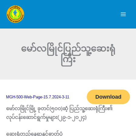
Skip
to
content
မော်လမြိုင်ပြည်သူ့ဆေးရုံ
ကြီး
Download
MGH-500-Web-Page-15.7.2024-3-11
မော်လမြိုင်မြို့ ခုတင်(၅ဝဝ)ဆံ့ ပြည်သူ့ဆေးရုံကြီး၏
လုပ်ငန်းဆောင်ရွက်မှုများ(၂၉-၁-၂ဝ၂၄)
ဆေးရုံတည်နေရာနှင့်ဓာတ်ပုံ