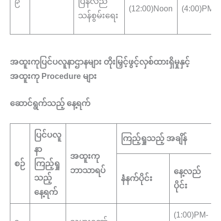
၉
ပြန်လည်
(12:00)Noon
(4:00)PM
သန်စွမ်းရေး
အထူးကုပြင်ပလူနာဌာနများ တိုးမြှင့်ဖွင့်လှစ်ထားရှိမှုနှင့်
အထူးကု Procedure များ
ဆောင်ရွက်သည့် နေ့ရက်
ပြင်ပလူ
ကြည့်ရှုသည့် အချိန်
နာ
အထူးကု
က
စဉ်
ကြည့်ရှု
ဘာသာရပ်
နေ့လည်
သည့်
နံနက်ပိုင်း
ပိုင်း
နေ့ရက်
(1:00)PM-