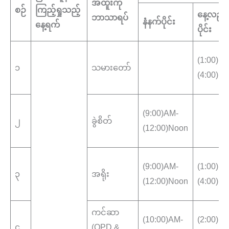
အထူးကု
စဉ်
ကြည့်ရှုသည့်
နေ့လည်
ဘာသာရပ်
နံနက်ပိုင်း
နေ့ရက်
ပိုင်း
(1:00)P
၁
သမားတော်
(4:00)P
(9:00)AM-
၂
ခွဲစိတ်
(12:00)Noon
(9:00)AM-
(1:00)P
၃
အရိုး
(12:00)Noon
(4:00)P
ကင်ဆာ
(10:00)AM-
(2:00)P
၄
(OPD &