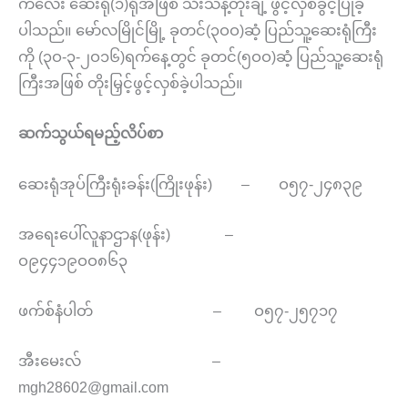
ကလေး ဆေးရုံ(၁)ရုံအဖြစ် သီးသန့်တိုးချဲ့ ဖွင့်လှစ်ခွင့်ပြုခဲ့
ပါသည်။ မော်လမြိုင်မြို့ ခုတင်(၃ဝဝ)ဆံ့ ပြည်သူ့ဆေးရုံကြီး
ကို (၃ဝ-၃-၂ဝ၁၆)ရက်နေ့တွင် ခုတင်(၅ဝဝ)ဆံ့ ပြည်သူ့ဆေးရုံ
ကြီးအဖြစ် တိုးမြှင့်ဖွင့်လှစ်ခဲ့ပါသည်။
ဆက်သွယ်ရမည့်လိပ်စာ
ဆေးရုံအုပ်ကြီးရုံးခန်း(ကြိုးဖုန်း) – ဝ၅၇-၂၄၈၃၉
အရေးပေါ်လူနာဌာန(ဖုန်း) –
ဝ၉၄၄၁၉ဝဝ၈၆၃
ဖက်စ်နံပါတ် – ဝ၅၇-၂၅၇၁၇
အီးမေးလ် –
mgh28602@gmail.com