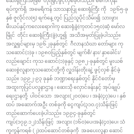
ဆေးရုံကြီးအဖြစ် တိုးမြှင့်ဖွင့်လှစ်ခဲ့ပါသည်။ စစ်ကဲကုန်း
ရပ်ကွက်ရှိ အမေရိကန် သာသနာပြု ဆေးရုံကြီး ကို ၁၉၆၅-ခု
နှစ် ဇူလိုင်လ(၅) ရက်နေ့ တွင် ပြည်သူပိုင်သိမ်း၍ သားဖွား
မီးယပ်နှင့်ကလေးရောဂါကု ဆေးရုံခွဲ(ကုတင်၁၅ဝ)ဆံ့ မော်လ
မြိုင် တိုင်း ဆေးရုံကြီး(ခွဲ)ဟူ၍ အသိအမှတ်ပြုခဲ့ပါသည်။
အလှူရှင်များမှ ၁၉၆၂ခုနှစ်တွင် ဂီလာနသံဃာ တော်များ ကု
သဆောင်(၁)ခု ၊ ၁၉၈ဝပြည့်နှစ်တွင် မျက်စိ/ နား/ နှာခေါင်း/
လည်ချောင်း ကုသ ဆောင်(၁)ခုနှင့် ၁၉၈၂-ခုနှစ်တွင် မူးယစ်
ဆေးစွဲလူနာကုသဆောင်တို့ကို လှူဒါန်းတိုးချဲ့ ဖွင့်လှစ် နိုင်ခဲ့
သည်။ ၁၉၉၂-၉၃ ခုနှစ် ဘဏ္ဍာရေးနှစ်တွင် နိုင်ငံတော်မှ
အထူးကုပြင်ပလူနာဌာန ၊ ဆေးသို လှောင်ခန်းနှင့် အုပ်ချုပ်
ရေးဌာနတို့ ပါဝင်သော အလျား(၂ဝဝ)ပေ ၊ အနံ(၄၇)ပေ ၊ နှစ်
ထပ် အဆောက်အဦး တစ်ခုကို ငွေကျပ်(၃၁ဝ.၇)သိန်းဖြင့်
တည်ဆောက်ပေးခဲ့ပါသည်။ ၁၉၉၄-ခုနှစ်တွင်
ကျပ်(၁၇၉.၁၂)သိန်းဖြင့် အလျား (၁၆ဝ)ပေ၊အနံ(၄ဝ)ပေ၊ သံ
ကူကွန်ကရစ် (၂)ထပ်ဆောင်တစ်ခုကို အခပေးလူနာ ဆောင်