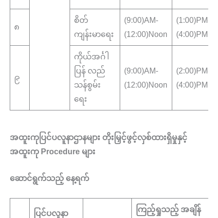
စိတ်
(9:00)AM-
(1:00)PM-
၈
ကျန်းမာရေး
(12:00)Noon
(4:00)PM
ကိုယ်အင်္ဂါ
ပြန် လည်
(9:00)AM-
(2:00)PM-
၉
သန်စွမ်း
(12:00)Noon
(4:00)PM
ရေး
အထူးကုပြင်ပလူနာဌာနများ တိုးမြှင့်ဖွင့်လှစ်ထားရှိမှုနှင့်
အထူးကု Procedure များ
ဆောင်ရွက်သည့် နေ့ရက်
ကြည့်ရှုသည့် အချိန်
ပြင်ပလူနာ