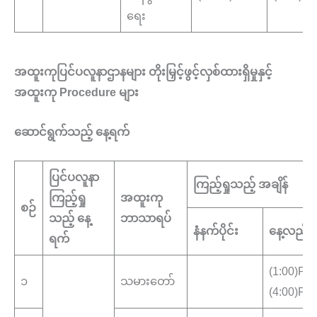
ရေး
အထူးကုပြင်ပလူနာဌာနများ တိုးမြှင့်ဖွင့်လှစ်ထားရှိမှုနှင့်
အထူးကု Procedure များ
ဆောင်ရွက်သည့် နေ့ရက်
ပြင်ပလူနာ
ကြည့်ရှုသည့် အချိန်
ကြည့်ရှု
အထူးကု
စဉ်
သည့် နေ့
ဘာသာရပ်
နံနက်ပိုင်း
နေ့လည်ပို
ရက်
(1:00)PM
၁
သမားတော်
(4:00)PM