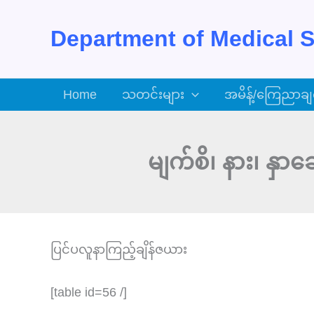
Skip
to
Department of Medical S
content
Home
သတင်းများ
အမိန့်/ကြေညာချ
မျက်စိ၊ နား၊ နှ
ပြင်ပလူနာကြည့်ချိန်ဇယား
[table id=56 /]