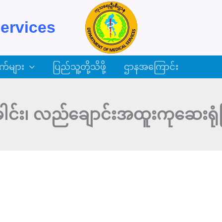
ervices
က်များ
ပြည်သူ့တို့သိဖို့
ဌာနအကြောင်း
ာခေါင်း၊ လည်ချောင်းအထူးကုဆေးရုံ