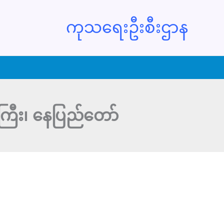
ကုသရေးဦးစီးဌာန
ကြီး၊ နေပြည်တော်