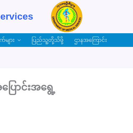
ervices
က်များ
ပြည်သူ့တို့သိဖို့
ဌာနအကြောင်း
ပြောင်းအရွေ့