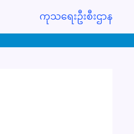
ကုသရေးဦးစီးဌာန