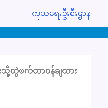
ကုသရေးဦးစီးဌာန
းသို့တွဲဖက်တာဝန်ချထား