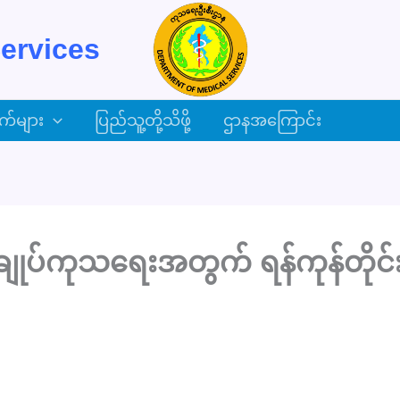
ervices
က်များ
ပြည်သူ့တို့သိဖို့
ဌာနအကြောင်း
ျုပ်ကုသရေးအတွက် ရန်ကုန်တိုင်