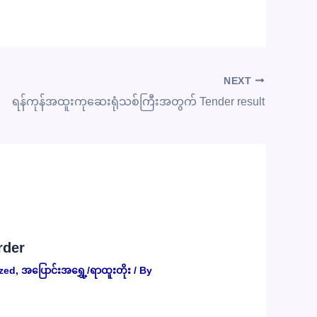
NEXT
ရန်ကုန်အထူးကုဆေးရုံသစ်ကြီးအတွက် Tender result
rder
zed
,
အပြောင်းအရွှေ့/ရာထူးတိုး
/ By