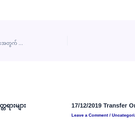
Covid19 ရောဂါကာကွယ်ထိမ်းချုပ်ကုသရေးလုပ်ငန်းများအတွက် မိမိဆန္ဒအလျောက်အဆိုပြုလာ၍ ရန်ကုန်တိုင်းဒေသကြီးသို့ ခေတ္တတာဝန်ချထားခြင်း
္တရားများ
17/12/2019 Transfer O
Leave a Comment
/
Uncategori