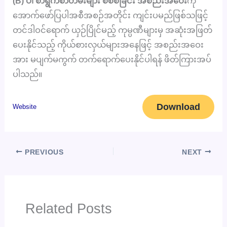
(B) ပါ စာရွက်စာတမ်းများ စိစစ်ခြင်း အစည်းအဝေး
ကို
အောက်ဖော်ပြပါအစီအစဉ်အတိုင်း ကျင်းပမည်ဖြစ်သဖြင့်
တင်ဒါဝင်ရောက် ယှဉ်ပြိုင်မည့် ကုမ္ပဏီများမှ အဆုံးအဖြတ်
ပေးနိုင်သည့် ကိုယ်စားလှယ်များအနေဖြင့် အစည်းအဝေး
အား မပျက်မကွက် တက်ရောက်ပေးနိုင်ပါရန် ဖိတ်ကြားအပ်
ပါသည်။
Download
Website
PREVIOUS
NEXT
Related Posts