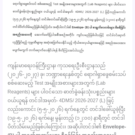
ကျန်းမာရေးဝန်ကြီးဌာန၊ ကုသရေးဦးစီးဌာနသည်
(၂၀၂၆-၂၀၂၇) ခု၊ ဘဏ္ဍာရေးနှစ်တွင် ရောဂါရှာဖွေစမ်းသပ်
စစ်ဆေးမည့် Test အမျိုးအစားများအတွက် (Lab
Reagents) များ ပါဝင်သော ဓာတ်ခွဲခန်းသုံးပစ္စည်းများ
ဝယ်ယူရန် တင်ဒါအမှတ်- 4DMS/ 2026-2027 (L) ဖြင့်
လည်းကောင်း (၅-၅-၂၀၂၆) ရက်နေ့တွင် တင်ဒါခေါ်ယူခဲ့ပြီး
(၁၉-၅-၂၀၂၆) ရက်နေ့၊ မွန်းတည့် (၁၂:၀၀) နာရီတွင် တင်ဒါ
ပိတ်သိမ်းမည်ဖြစ်ပါကြောင်း၊ အဆိုပါတင်ဒါ၏
Envelope-