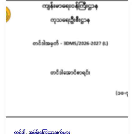
,
တင်ဒါ
အမိန့်/ကြေညာချက်များ