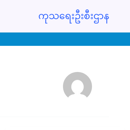
ကုသရေးဦးစီးဌာန