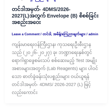
တင်ဒါအမှတ်- 4DMS/2026-
2027(L)အတွက် Envelope (B) စိစစ်ခြင်း
အစည်းအဝေး
Leave a Comment
/
တင်ဒါ
,
အမိန့်/ကြေညာချက်များ
/
admin
ကျန်းမာရေးဝန်ကြီးဌာန၊ ကုသရေးဦးစီးဌာန
သည် (၂၀၂၆-၂၀၂၇) ခု၊ ဘဏ္ဍာရေးနှစ်တွင်
ရောဂါရှာဖွေစမ်းသပ် စစ်ဆေးမည့် Test အမျိုး
အစားများအတွက် (Lab Reagents) များ ပါဝင်
သော ဓာတ်ခွဲခန်းသုံးပစ္စည်းများ ဝယ်ယူရန်
တင်ဒါအမှတ်- 4DMS/ 2026-2027 (L) ဖြင့်
လည်းကောင်း