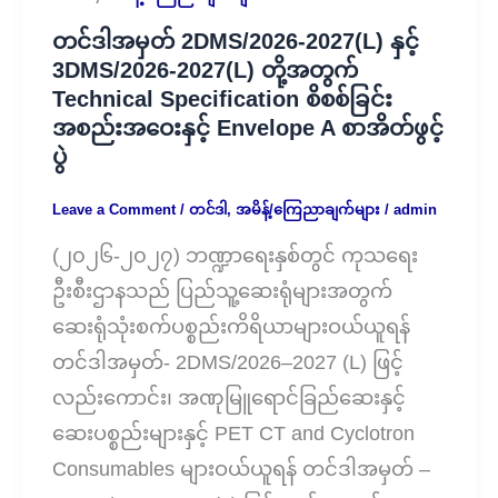
တင်ဒါအမှတ် 2DMS/⁨2026-2027⁩(L) နှင့်
3DMS/⁨2026-2027⁩(L) တို့အတွက်
Technical Specification စိစစ်ခြင်း
အစည်းအဝေးနှင့် Envelope A စာအိတ်ဖွင့်
ပွဲ
Leave a Comment
/
တင်ဒါ
,
အမိန့်/ကြေညာချက်များ
/
admin
(၂၀၂၆-၂၀၂၇) ဘဏ္ဍာရေးနှစ်တွင် ကုသရေး
ဦးစီးဌာနသည် ပြည်သူ့ဆေးရုံများအတွက်
ဆေးရုံသုံးစက်ပစ္စည်းကိရိယာများဝယ်ယူရန်
တင်ဒါအမှတ်- 2DMS/2026–2027 (L) ဖြင့်
လည်းကောင်း၊ အဏုမြူရောင်ခြည်ဆေးနှင့်
ဆေးပစ္စည်းများနှင့် PET CT and Cyclotron
Consumables များဝယ်ယူရန် တင်ဒါအမှတ် –