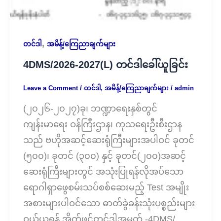
,
တင်ဒါ
အမိန့်/ကြေညာချက်များ
4DMS/2026-2027(L) တင်ဒါခေါ်ယူခြင်း
Leave a Comment
/
တင်ဒါ
,
အမိန့်/ကြေညာချက်များ
/
admin
(၂၀၂၆-၂၀၂၇)ခု၊ ဘဏ္ဍာရေးနှစ်တွင်
ကျန်းမာရေး ဝန်ကြီးဌာန၊ ကုသရေးဦးစီးဌာန
သည် ဗဟိုအဆင့်ဆေးရုံကြီးများအပါဝင် ခုတင်
(၅၀၀)၊ ခုတင် (၃၀၀) နှင့် ခုတင်(၂၀၀)အဆင့်
ဆေးရုံကြီးများတွင် အသုံးပြုရန်လိုအပ်သော
ရောဂါရှာဖွေစမ်းသပ်စစ်ဆေးမည့် Test အမျိုး
အစားများပါဝင်သော ဓာတ်ခွဲခန်းသုံးပစ္စည်းများ
ဝယ်ယူရန် အိတ်ဖွင့်တင်ဒါအမှတ် -4DMS/