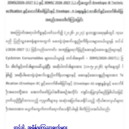
,
တင်ဒါ
အမိန့်/ကြေညာချက်များ