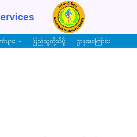
ervices
က်များ
ပြည်သူ့တို့သိဖို့
ဌာနအကြောင်း