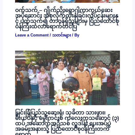
ဝက်သက် – ဂျိုက်သိုးရောဂါကာကွယ်ဆေး
အပိုဆောင်း အစုလိုက်ထိုးနှံခြင်းလုပ်ငန်းများနှ
င့် ပတ်သက်၍ တာဝန်ရှိသူများမှ ပြည်ထောင်စု
ဝန်ကြီးထံလာရောက်တင်ပြ
Leave a Comment
/
သတင်းများ
/ By
မြင်းခြံပြည်သူ့ဆေးရုံ၊ သုခိတာ သားဖွား၊
မီးယပ်နှင့် မွေးကင်းစ ကလေးကုသဆောင် (၃)
ထပ် အဆောက်အဦသစ် လှူဒါန်း ပေးအပ်ပွဲ
အခမ်းအနားသို့ ပြည်ထောင်စုဝန်ကြီးတက်
ရောက်