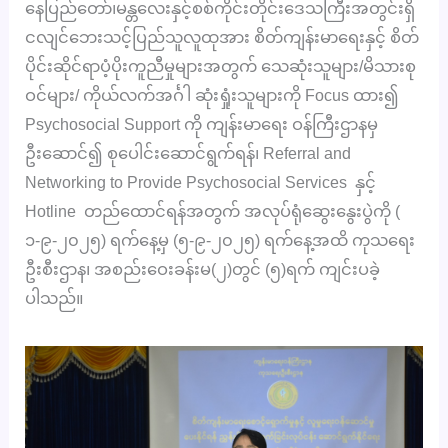
နေပြည်တော်၊မန္တလေးနှင့်စစ်ကိုင်းတိုင်းဒေသကြီးအတွင်းရှိ
ငလျင်ဘေးသင့်ပြည်သူလူထုအား စိတ်ကျန်းမာရေးနှင့် စိတ်
ပိုင်းဆိုင်ရာပံ့ပိုးကူညီမှုများအတွက် သေဆုံးသူများ/မိသားစု
ဝင်များ/ ကိုယ်လက်အင်္ဂါ ဆုံးရှုံးသူများကို Focus ထား၍
Psychosocial Support ကို ကျန်းမာရေး ဝန်ကြီးဌာနမှ
ဦးဆောင်၍ စုပေါင်းဆောင်ရွက်ရန်၊ Referral and
Networking to Provide Psychosocial Services နှင့်
Hotline တည်ထောင်ရန်အတွက် အလုပ်ရုံဆွေးနွေးပွဲကို (
၁-၉-၂၀၂၅) ရက်နေ့မှ (၅-၉-၂၀၂၅) ရက်နေ့အထိ ကုသရေး
ဦးစီးဌာန၊ အစည်းဝေးခန်းမ(၂)တွင် (၅)ရက် ကျင်းပခဲ့
ပါသည်။