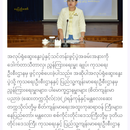
အလုပ်ရုံဆွေးနွေးပွဲနှင့်သင်တန်းဖွင့်ပွဲအခမ်းအနားကို
ဒေါက်တာသီတာလှ၊ ညွှန်ကြားရေးမှူး ချုပ်၊ ကုသရေး
ဦးစီးဌာနမှ ဖွင့်လှစ်ပေးခဲ့ပါသည်။ အဆိုပါအလုပ်ရုံဆွေးနွေး
ပွဲသို့ ကုသရေးဦးစီးဌာနနှင့် ပြည်သူ့ကျန်းမာရေးဦစီးဌာနမှ
ညွှန်ကြားရေးမှူးများ၊ ပါမောက္ခဌာနမှူးများ (စိတ်ကျန်းမာ
ပညာ)၊ (ဆေးတက္ကသိုလ်(၁)၊(၂)ရန်ကုန်နှင့်မန္တလေးဆေး
တက္ကသိုလ်တို့မှ စိတ်ကျန်းမာရေးအထူးကုဆရာဝန် ကြီးများ၊
နေပြည်တော်၊ မန္တလေး၊ စစ်ကိုင်းတိုင်းဒေသကြီးတို့မှ ဒုတိယ
တိုင်းဒေသကြီး ကုသရေးနှင့် ပြည်သူ့ကျန်းမာရေးဦးစီးဌာန