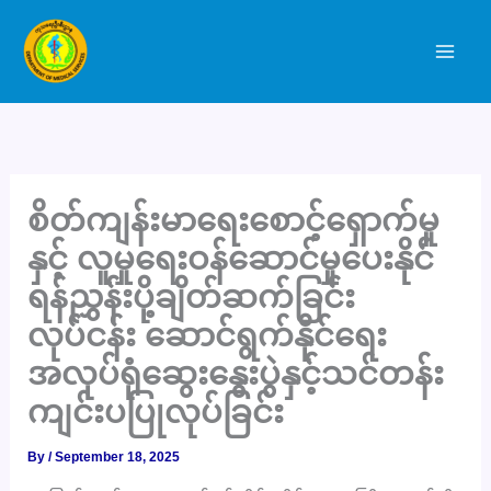
Skip
to
content
စိတ်ကျန်းမာရေးစောင့်ရှောက်မှု
နှင့် လူမှုရေးဝန်ဆောင်မှုပေးနိုင်
ရန်ညွှန်းပို့ချိတ်ဆက်ခြင်း
လုပ်ငန်း ဆောင်ရွက်နိုင်ရေး
အလုပ်ရုံဆွေးနွေးပွဲနှင့်သင်တန်း
ကျင်းပပြုလုပ်ခြင်း
By
/
September 18, 2025