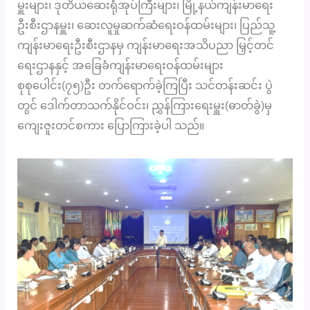
မှူးများ၊ ဒုတိယဆေးရုံအုပ်ကြီးများ၊ မြို့နယ်ကျန်းမာရေး
ဦးစီးဌာနမှူး၊ ဆေးလူမှုဆက်ဆံရေးဝန်ထမ်းများ၊ ပြည်သူ့
ကျန်းမာရေးဦးစီးဌာနမှ ကျန်းမာရေးအသိပညာ မြှင့်တင်
ရေးဌာနနှင့် အခြေခံကျန်းမာရေးဝန်ထမ်းများ
စုစုပေါင်း(၇၅)ဦး တက်ရောက်ခဲ့ကြပြီး သင်တန်းဆင်း ပွဲ
တွင် ဒေါက်တာသက်နိုင်ဝင်း၊ ညွှန်ကြားရေးမှူး(ဓာတ်ခွဲ)မှ
ကျေးဇူးတင်စကား ပြောကြားခဲ့ပါ သည်။