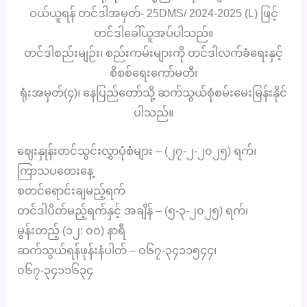
ဝယ်ယူရန် တင်ဒါအမှတ်- 25DMS/ 2024-2025 (L) ဖြင့်
တင်ဒါခေါ်ယူအပ်ပါသည်။
တင်ဒါစည်းမျဉ်း၊ စည်းကမ်းများကို တင်ဒါလက်ခံရေးနှင့်
စိစစ်ရေးကော်မတီ၊
ရုံးအမှတ်(၄)၊ နေပြည်တော်သို့ ဆက်သွယ်စုံစမ်းမေးမြန်းနိုင်
ပါသည်။
ဈေးနှုန်းတင်သွင်းလွှာပုံစံများ – (၂၇-၂-၂၀၂၅) ရက်၊
ကြာသပတေးနေ့
စတင်ရောင်းချမည့်ရက်
တင်ဒါပိတ်မည့်ရက်နှင့် အချိန် – (၅-၃-၂၀၂၅) ရက်၊
မွန်းတည့် (၁၂: ၀၀) နာရီ
ဆက်သွယ်ရန်ဖုန်းနံပါတ် – ၀၆၇-၃၄၁၁၅၄၄၊
၀၆၇-၃၄၁၁၆၃၄