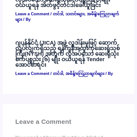
ဝယ်ယူရန် အိတ်ဖွင့်တင်ဒါခေါ်ယူခြင်း
Leave a Comment
/
တင်ဒါ
,
သတင်းများ
,
အမိန့်/ကြေညာချက်
များ
/ By
ဂျပန်နိုင်ငံ (JICA) အဖွဲ့ လှူဒါန်းမှုဖြင့် ဆောက်
လုပ်လျှက်ရှိသည့် ရန်ကုန်အထူးကုဆေးရုံသစ်
ကြီး(NYSH) အတွက် လိုအပ်သော ဆေးရုံသုံး
စက်ပစ္စည်း (၆) မျိုး ဝယ်ယူရန် Tender
အောင်စာရင်း
Leave a Comment
/
တင်ဒါ
,
အမိန့်/ကြေညာချက်များ
/ By
Leave a Comment