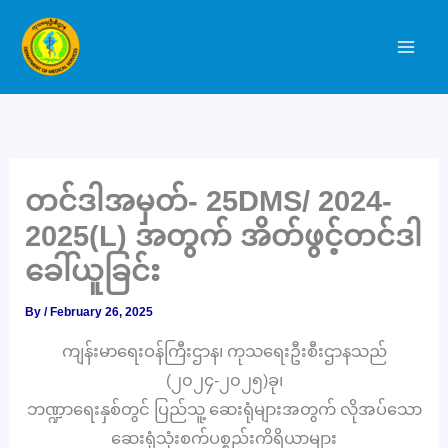
Skip
to
content
တင်ဒါအမှတ်- 25DMS/ 2024-
2025(L) အတွက် အိတ်ဖွင့်တင်ဒါ
ခေါ်ယူခြင်း
By
/
February 26, 2025
ကျန်းမာရေးဝန်ကြီးဌာန၊ ကုသရေးဦးစီးဌာနသည်
(၂၀၂၄-၂၀၂၅)ခု၊
ဘဏ္ဍာရေးနှစ်တွင် ပြည်သူ့ ဆေးရုံများအတွက် လိုအပ်သော
ဆေးရုံသုံးစက်ပစ္စည်းကိရိယာများ