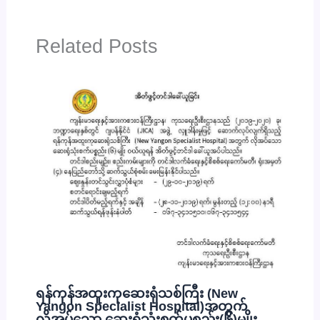
Related Posts
ရန်ကုန်အထူးကုဆေးရုံသစ်ကြီး (New
Yangon Specialist Hospital)အတွက်
လိုအပ်သော ဆေးရုံသုံးစက်ပစ္စည်း(၆)မျိုး