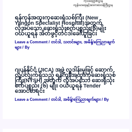
ရန်ကုန်အထူးကုဆေးရုံသစ်ကြီး (New
Yangon Specialist Hospital)အတွက်
လိုအပ်သော ဆေးရုံသုံးစက်ပစ္စည်း(၆)မျိုး
ဝယ်ယူရန် အိတ်ဖွင့်တင်ဒါခေါ်ယူခြင်း
Leave a Comment
/
တင်ဒါ
,
သတင်းများ
,
အမိန့်/ကြေညာချက်
များ
/ By
ဂျပန်နိုင်ငံ (JICA) အဖွဲ့ လှူဒါန်းမှုဖြင့် ဆောက်
လုပ်လျှက်ရှိသည့် ရန်ကုန်အထူးကုဆေးရုံသစ်
ကြီး(NYSH) အတွက် လိုအပ်သော ဆေးရုံသုံး
စက်ပစ္စည်း (၆) မျိုး ဝယ်ယူရန် Tender
အောင်စာရင်း
Leave a Comment
/
တင်ဒါ
,
အမိန့်/ကြေညာချက်များ
/ By