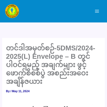
Skip
to
content
တင်ဒါအမှတ်စဉ်-5DMS/2024-
2025(L) Envelope – B တွင်
ပါဝင်ရမည့် အချက်များ ဖွင့်
ဖောက်စိစစ်ပွဲ အစည်းအဝေး
အချိန်ဇယား
By
/
May 11, 2024