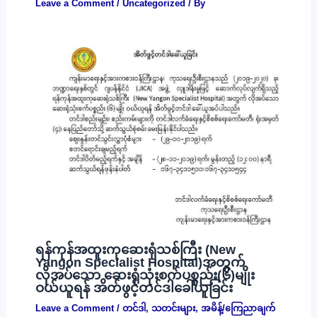
Leave a Comment
/
Uncategorized
/ By
ရန်ကုန်အထူးကုဆေးရုံသစ်ကြီး (New
Yangon Specialist Hospital)အတွက်
လိုအပ်သော ဆေးရုံသုံးစက်ပစ္စည်း(၆)မျိုး
ဝယ်ယူရန် အိတ်ဖွင့်တင်ဒါခေါ်ယူခြင်း
Leave a Comment
/
တင်ဒါ
,
သတင်းများ
,
အမိန့်/ကြေညာချက်