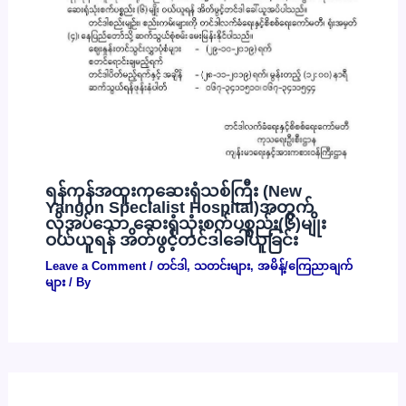
ရန်ကုန်အထူးကုဆေးရုံသစ်ကြီး (New
Yangon Specialist Hospital)အတွက်
လိုအပ်သော ဆေးရုံသုံးစက်ပစ္စည်း(၆)မျိုး
ဝယ်ယူရန် အိတ်ဖွင့်တင်ဒါခေါ်ယူခြင်း
Leave a Comment
/
တင်ဒါ
,
သတင်းများ
,
အမိန့်/ကြေညာချက်
များ
/ By