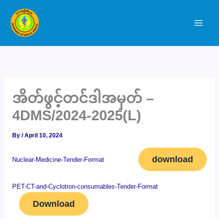
Skip
to
content
အိတ်ဖွင့်တင်ဒါအမှတ် –
4DMS/2024-2025(L)
By
/
April 10, 2024
download
Nuclear-Medicine-Tender-Format
PET-CT-and-Cyclotron-consumables-Tender-Format
Download