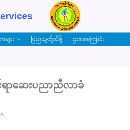
ervices
က်များ
ပြည်သူ့တို့သိဖို့
ဌာနအကြောင်း
ဆိုင်ရာဆေးပညာညီလာခံ
ခံ