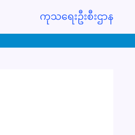
ကုသရေးဦးစီးဌာန