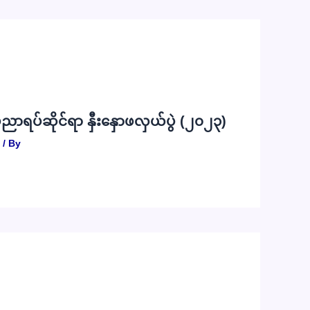
 ပညာရပ်ဆိုင်ရာ နှီးနှောဖလှယ်ပွဲ (၂၀၂၃)
/ By