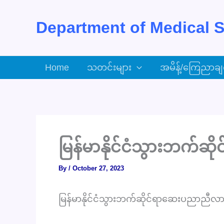
Skip
to
Department of Medical S
content
Home
သတင်းများ
အမိန့်/ကြေညာချ
မြန်မာနိုင်ငံသွားဘက်
By
/
October 27, 2023
မြန်မာနိုင်ငံသွားဘက်ဆိုင်ရာဆေးပညာညီလာ