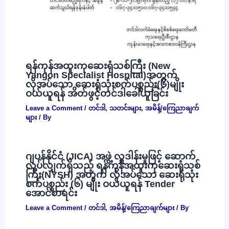
ရန်ကုန်အထူးကုဆေးရုံသစ်ကြီး (New
Yangon Specialist Hospital)အတွက်
လိုအပ်သော ဆေးရုံသုံးစက်ပစ္စည်း(၆)မျိုး
ဝယ်ယူရန် အိတ်ဖွင့်တင်ဒါခေါ်ယူခြင်း
Leave a Comment
/
တင်ဒါ
,
သတင်းများ
,
အမိန့်/ကြေညာချက်
များ
/ By
ဂျပန်နိုင်ငံ (JICA) အဖွဲ့ လှူဒါန်းမှုဖြင့် ဆောက်
လုပ်လျှက်ရှိသည့် ရန်ကုန်အထူးကုဆေးရုံသစ်
ကြီး(NYSH) အတွက် လိုအပ်သော ဆေးရုံသုံး
စက်ပစ္စည်း (၆) မျိုး ဝယ်ယူရန် Tender
အောင်စာရင်း
Leave a Comment
/
တင်ဒါ
,
အမိန့်/ကြေညာချက်များ
/ By