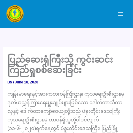
Skip
to
content
ပြည်ဆေးရုံကြီးသို့ ကွင်းဆင်း
ကြည်ရှုစစ်ဆေးခြင်း
By
/
June 18, 2020
ကျန်းမာရေးနှင့်အားကစားဝန်ကြီးဌာန၊ ကုသရေးဦးစီးဌာနမှ
ဒုတိယညွှန်ကြားရေးမှူးချုပ်များဖြစ်သော ဒေါက်တာသီတာ
လှနှင့် ဒေါက်တာကျော်ဇေယျတို့သည် ပဲခူးတိုင်းဒေသကြီး
ကုသရေးဦးစီးဌာနမှ တာဝန်ရှိသူတို့ပါဝင်လျှက်
(၁၁-၆-၂၀၂၀)ရက်နေ့တွင် ပဲခူးတိုင်းဒေသကြီး၊ ပြည်မြို့