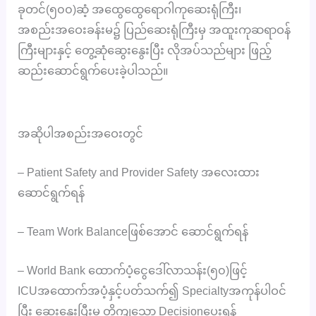
ခုတင်(၅၀၀)ဆံ့ အထွေထွေရောဂါကုဆေးရုံကြီး၊
အစည်းအဝေးခန်းမ၌ ပြည်ဆေးရုံကြီးမှ အထူးကုဆရာဝန်
ကြီးများနှင့် တွေ့ဆုံဆွေးနွေးပြီး လိုအပ်သည်များ ဖြည့်
ဆည်းဆောင်ရွက်ပေးခဲ့ပါသည်။
အဆိုပါအစည်းအဝေးတွင်
– Patient Safety and Provider Safety အလေးထား
ဆောင်ရွက်ရန်
– Team Work Balanceဖြစ်အောင် ဆောင်ရွက်ရန်
– World Bank ထောက်ပံ့ငွေဒေါ်လာသန်း(၅၀)ဖြင့်
ICUအထောက်အပံ့နှင့်ပတ်သက်၍ Specialtyအကုန်ပါဝင်
ပြီး ဆွေးနွေးပြီးမှ တိကျသော Decisionပေးရန်