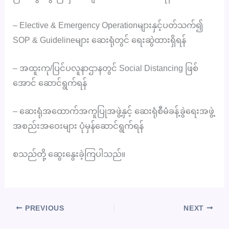
– Elective & Emergency Operationများနှင့်ပတ်သက်၍
SOP & Guidelineများ ဆေးရုံတွင် ရေးဆွဲထားရှိရန်
– အထူးကု/ပြင်ပလူနာဌာနတွင် Social Distancing ဖြစ်
အောင် ဆောင်ရွက်ရန်
– ဆေးရုံအထောက်အကူပြုအဖွဲ့နှင့် ဆေးရုံစီမံခန့်ခွဲရေးအဖွဲ့
အစည်းအဝေးများ ပုံမှန်ဆောင်ရွက်ရန်
စသည်တို့ ဆွေးနွေးခဲ့ကြပါသည်။
PREVIOUS
NEXT