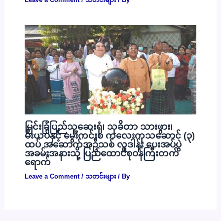
မြင်းခြံပြည်သူ့ဆေးရုံ၊ သုခိတာ သားဖွား၊
မီးယပ်နှင့် မွေးကင်းစ ကလေးကုသဆောင် (၃)
ထပ် အဆောက်အဦသစ် လှူဒါန်း ပေးအပ်ပွဲ
အခမ်းအနားသို့ ပြည်ထောင်စုဝန်ကြီးတက်
ရောက်
Leave a Comment
/
သတင်းများ
/ By