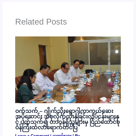
Related Posts
ဝက်သက် – ဂျိုက်သိုးရောဂါကာကွယ်ဆေး
အပိုဆောင်း အစုလိုက်ထိုးနှံခြင်းလုပ်ငန်းများနှ
င့် ပတ်သက်၍ တာဝန်ရှိသူများမှ ပြည်ထောင်စု
ဝန်ကြီးထံလာရောက်တင်ပြ
Leave a Comment
/
သတင်းများ
/ By