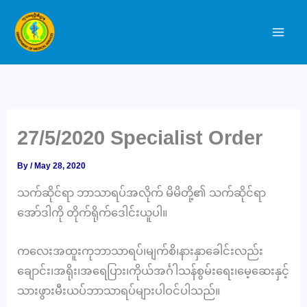
Skip
to
content
27/5/2020 Specialist Order
By
/
May 28, 2020
သက်ဆိုင်ရာ ဘာသာရပ်အလိုက် မိမိတို့၏ သက်ဆိုင်ရာ
အော်ဒါကို တိုက်ရိုက်ဒေါင်းယူပါ။
ကလေးအထူးကုဘာသာရပ်၊မျက်စိ၊နားနှာခေါင်းလည်း
ချောင်း၊အရိုး၊အရေပြား၊ကိုယ်အင်္ဂါသန်စွမ်းရေး၊မေ့ဆေးနှင့်
သားဖွားမီးယပ်ဘာသာရပ်များပါဝင်ပါသည်။