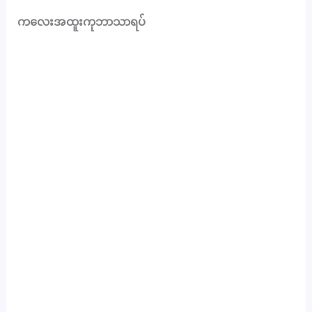
ကလေးအထူးကုဘာသာရပ်