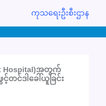
ကုသရေးဦးစီးဌာန
t Hospital)အတွက်
င့်တင်ဒါခေါ်ယူခြင်း