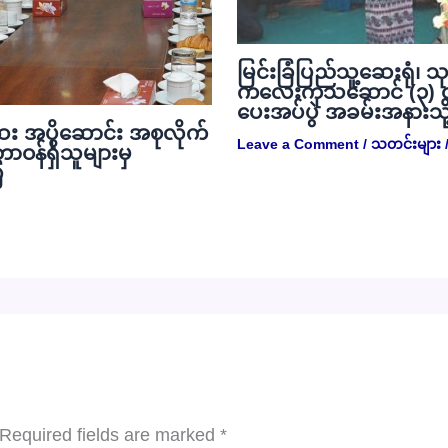
မြင်းခြံပြည်သူ့ဆေးရုံ၊ သ
ကလေးကုသဆောင် (၃) ထ
ပေးအပ်ပွဲ အခမ်းအနားသိ
း အပိုဆောင်း အစုလိုက်
Leave a Comment
/
သတင်းများ
/
တာဝန်ရှိသူများမှ
ြ
Required fields are marked
*