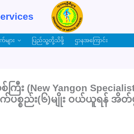
ervices
က်များ
ပြည်သူ့တို့သိဖို့
ဌာနအကြောင်း
စ်ကြီး (New Yangon Specialis
ပစ္စည်း(၆)မျိုး ဝယ်ယူရန် အိတ်ဖွ