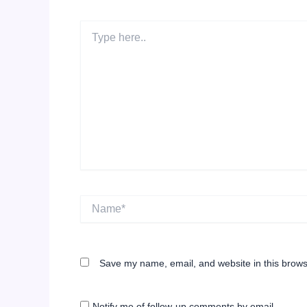
Type
here..
Name*
Save my name, email, and website in this brows
Notify me of follow-up comments by email.