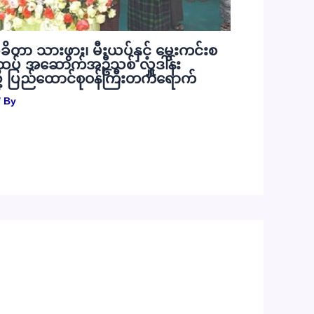
ုခိတာ သားဖွား၊ မီးယပ်နှင့် မွေးကင်းစ
ပ် အဆောက်အဦသစ် လှူဒါန်း
ု့ ပြည်ထောင်စုဝန်ကြီးတက်ရောက်
 By