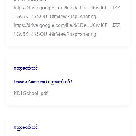
https://drive.google.com/file/d/1DeLU6rvjI6F_jJZZ
1Gv6KL47SOUi-8tr/view?usp=sharing
https://drive.google.com/file/d/1DeLU6rvjI6F_jJZZ
1Gv6KL47SOUi-8tr/view?usp=sharing
ပညာတော်သင်
Leave a Comment
/
ပညာတော်သင်
/
KDI School. pdf
ပညာတော်သင်