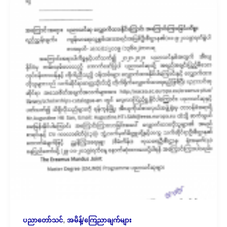
,
ပညာတော်သင်
အမိန့်/ကြေညာချက်များ