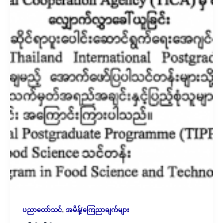
,
ပညာတော်သင်
အမိန့်/ကြေညာချက်များ