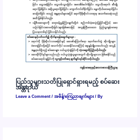
ပြည်သူများသတိပြုရှောင်ရှားရမည့် စပ်ဆေး
အန္တရာယ်
Leave a Comment
/
အမိန့်/ကြေညာချက်များ
/ By