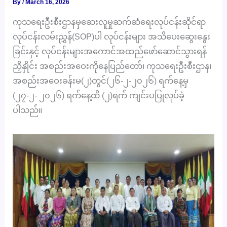
By
/
March 16, 2026
ကုသရေးဦးစီးဌာနမှဆေးလူမှုဆက်ဆံရေးလုပ်ငန်းဆိုင်ရာ
လုပ်ငန်းလမ်းညွှန်(SOP)ပါ လုပ်ငန်းများ အသိပေးဆွေးနွေး
ခြင်းနှင့် လုပ်ငန်းများအကောင်အထည်ဖော်ဆောင်သွားရန်
ညှိနှိုင်း အစည်းအဝေးကိုနေပြည်တော်၊ ကုသရေးဦးစီးဌာန၊
အစည်းအဝေးခန်းမ(၂)တွင်(၂၆-၂-၂၀၂၆)
ရက်နေ့မှ
(၂၇-၂-
၂၀၂၆)
ရက်နေ့ထိ
(၂)ရက် ကျင်းပပြုလုပ်ခဲ့
ပါသည်။