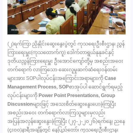
(၂)ရက်ကြာ ညှိနှိုင်းဆွေးနွေးပွဲတွင် ကုသရေးဦးစီးဌာန၊ ညွှန်
ကြားရေးမှူး(ကုသထောက်ကူ) ဒေါက်တာရွယ်နုနုခင်နှင့်
ဒုတိယညွှန်ကြားရေးမှူး ဦးအောင်ကျော်တို့မှ အစည်းအဝေး
တက်ရောက် လာကြသော ဆေးလူမှုဆက်ဆံရေးဝန်ထမ်း
များအား SOPပါလုပ်ငန်းအကြောင်းအရာများကို
Case
Management Process, SOP
စာအုပ်ပါ ဆောင်ရွက်ရမည့်
လုပ်ငန်းများကို
Power Point Presentations, Group
Discussion
များဖြင့် အသေးစိတ်ဆွေးနွေးပေးခဲ့ကြပြီး
အစည်းအဝေး တက်ရောက်လာကြသူများမှလည်း
အပြန်အလှန်ဆွေးနွေးခဲ့ကြပြီး (၂၇-၂-၂၀၂၆)ရက်နေ့၊ ညနေ
(၄း၀၀)နာရီအချိန်တွင် နေပြည်တော်၊ ကုသရေးဦးစီးဌာန၊