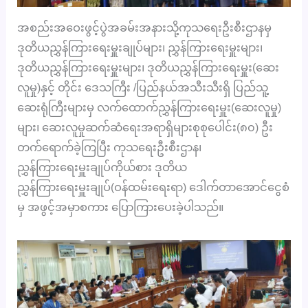
အစည်းအဝေးဖွင့်ပွဲအခမ်းအနားသို့ကုသရေးဦးစီးဌာနမှ
ဒုတိယညွှန်ကြားရေးမှူးချုပ်များ၊ ညွှန်ကြားရေးမှူးများ၊
ဒုတိယညွှန်ကြားရေးမှူးများ၊ ဒုတိယညွှန်ကြားရေးမှူး(ဆေး
လူမှု)နှင့်
တိုင်း ဒေသကြီး /ပြည်နယ်အသီးသီးရှိ ပြည်သူ့
ဆေးရုံကြီးများမှ လက်ထောက်ညွှန်ကြားရေးမှူး(ဆေးလူမှု)
များ၊ ဆေးလူမှုဆက်ဆံရေးအရာရှိများစုစုပေါင်း(၈၀) ဦး
တက်ရောက်ခဲ့ကြပြီး ကုသရေးဦးစီးဌာန၊
ညွှန်ကြားရေးမှူးချုပ်ကိုယ်စား ဒုတိယ
ညွှန်ကြားရေးမှူးချုပ်(ဝန်ထမ်းရေးရာ) ဒေါက်တာအောင်ငွေစံ
မှ အဖွင့်အမှာစကား ပြောကြားပေးခဲ့ပါသည်။