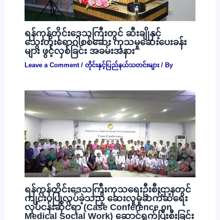
ရန်ကုန်တိုင်းဒေသကြီးတွင် ဆီးချိုနှင့်
သွေးတိုးရောဂါစစ်ဆေး ကုသမှုဆေးပေးခန်း
များ ဖွင့်လှစ်ခြင်း အခမ်းအနား
Leave a Comment
/
တိုင်းနှင့်ပြည်နယ်သတင်းများ
/ By
ရန်ကုန်တိုင်းဒေသကြီးကုသရေးဦးစီးဌာနတွင်
ကျင်းပပြုလုပ်ခဲ့သည့် ဆေးလူမှုဆက်ဆံရေး
လုပ်ငန်းဆိုင်ရာ (Case Conference on
Medical Social Work) ဆောင်ရွက်ပြီးစီးခြင်း