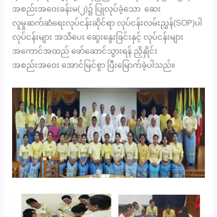
အစည်းအဝေးခန်းမ(၂)၌ ပြုလုပ်ခဲ့သော ဆေး
လူမှုဆက်ဆံရေးလုပ်ငန်းဆိုင်ရာ လုပ်ငန်းလမ်းညွှန်(SOP)ပါ
လုပ်ငန်းများ အသိပေး ဆွေးနွေးခြင်းနှင့် လုပ်ငန်းများ
အကောင်အထည် ဖော်ဆောင်သွားရန် ညှိနှိုင်း
အစည်းအဝေး အောင်မြင်စွာ ပြီးမြောက်ခဲ့ပါသည်။