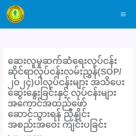
Skip
to
content
ဆေးလူမှုဆက်ဆံရေးလုပ်ငန်း
ဆိုင်ရာလုပ်ငန်းလမ်းညွှန်(SOP/
၂၀၂၄)ပါလုပ်ငန်းများ အသိပေး
ဆွေးနွေးခြင်းနှင့် လုပ်ငန်းများ
အကောင်အထည်ဖော်
ဆောင်သွားရန် ညှိနှိုင်း
အစည်းအဝေး ကျင်းပခြင်း