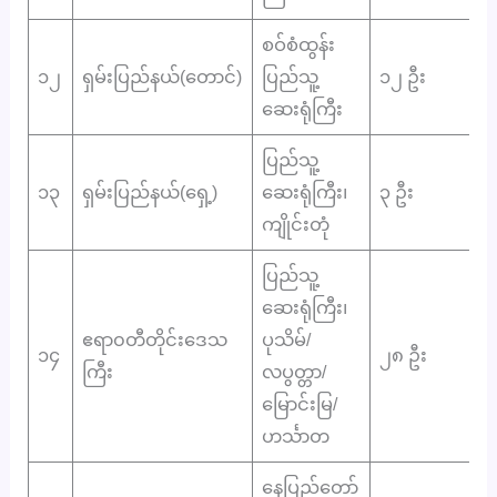
စဝ်စံထွန်း
၁၂
ရှမ်းပြည်နယ်(တောင်)
ပြည်သူ့
၁၂ ဦး
ဆေးရုံကြီး
ပြည်သူ့
၁၃
ရှမ်းပြည်နယ်(ရှေ့)
ဆေးရုံကြီး၊
၃ ဦး
ကျိုင်းတုံ
ပြည်သူ့
ဆေးရုံကြီး၊
ဧရာ၀တီတိုင်းဒေသ
ပုသိမ်/
၁၄
၂၈ ဦး
ကြီး
လပွတ္တာ/
မြောင်းမြ/
ဟင်္သာတ
နေပြည်တော်