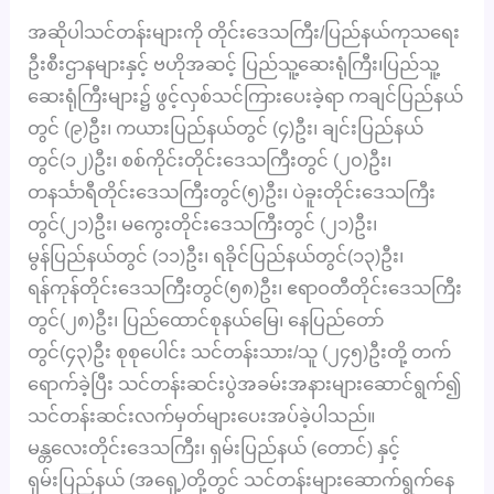
အဆိုပါသင်တန်းများကို တိုင်းဒေသကြီး/ပြည်နယ်ကုသရေး
ဦးစီးဌာနများနှင့် ဗဟိုအဆင့် ပြည်သူ့ဆေးရုံကြီး၊ပြည်သူ့
ဆေးရုံကြီးများ၌ ဖွင့်လှစ်သင်ကြားပေးခဲ့ရာ ကချင်ပြည်နယ်
တွင် (၉)ဦး၊ ကယားပြည်နယ်တွင် (၄)ဦး၊ ချင်းပြည်နယ်
တွင်(၁၂)ဦး၊ စစ်ကိုင်းတိုင်းဒေသကြီးတွင် (၂၀)ဦး၊
တနင်္သာရီတိုင်းဒေသကြီးတွင်(၅)ဦး၊ ပဲခူးတိုင်းဒေသကြီး
တွင်(၂၁)ဦး၊ မကွေးတိုင်းဒေသကြီးတွင် (၂၁)ဦး၊
မွန်ပြည်နယ်တွင် (၁၁)ဦး၊ ရခိုင်ပြည်နယ်တွင်(၁၃)ဦး၊
ရန်ကုန်တိုင်းဒေသကြီးတွင်(၅၈)ဦး၊ ဧရာဝတီတိုင်းဒေသကြီး
တွင်(၂၈)ဦး၊ ပြည်ထောင်စုနယ်မြေ၊ နေပြည်တော်
တွင်(၄၃)ဦး စုစုပေါင်း သင်တန်းသား/သူ (၂၄၅)ဦးတို့ တက်
ရောက်ခဲ့ပြီး သင်တန်းဆင်းပွဲအခမ်းအနားများဆောင်ရွက်၍
သင်တန်းဆင်းလက်မှတ်များပေးအပ်ခဲ့ပါသည်။
မန္တလေးတိုင်းဒေသကြီး၊ ရှမ်းပြည်နယ် (တောင်) နှင့်
ရှမ်းပြည်နယ် (အရှေ့)တို့တွင် သင်တန်းများဆောက်ရွက်နေ