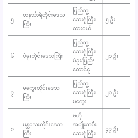
ပြည်သူ့
တနင်္သာရီတိုင်းဒေသ
၅
ဆေးရုံကြီး၊
၅ ဦး
ကြီး
ထားဝယ်
ပြည်သူ့
ဆေးရုံကြီး၊
၆
ပဲခူးတိုင်းဒေသကြီး
၂၁ ဦး
ပဲခူး/ပြည်/
တောင်ငူ
ပြည်သူ့
မကွေးတိုင်းဒေသ
၇
ဆေးရုံကြီး၊
၂၁ ဦး
ကြီး
မကွေး
ဗဟို
မန္တလေးတိုင်းဒေသ
အမျိုးသမီး
၈
၄၇ ဦး
ကြီး
ဆေးရုံကြီး၊