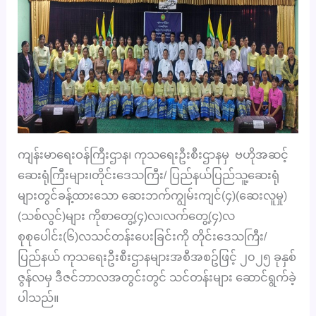
ကျန်းမာရေးဝန်ကြီးဌာန၊ ကုသရေးဦးစီးဌာနမှ ဗဟိုအဆင့်
ဆေးရုံကြီးများ၊တိုင်းဒေသကြီး/ ပြည်နယ်ပြည်သူ့ဆေးရုံ
များတွင်ခန့်ထားသော ဆေးဘက်ကျွမ်းကျင်(၄)(ဆေးလူမှု)
(သစ်လွင်)များ ကိုစာတွေ့(၄)လ၊လက်တွေ့(၄)လ
စုစုပေါင်း(၆)လသင်တန်းပေးခြင်းကို တိုင်းဒေသကြီး/
ပြည်နယ် ကုသရေးဦးစီးဌာနများအစီအစဥ်ဖြင့် ၂၀၂၅ ခုနှစ်
ဇွန်လမှ ဒီဇင်ဘာလအတွင်းတွင် သင်တန်းများ ဆောင်ရွက်ခဲ့
ပါသည်။