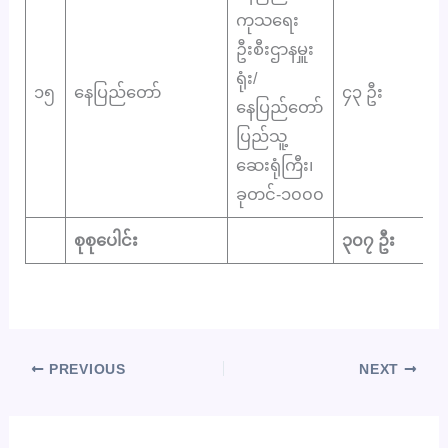
ကုသရေး
ဦးစီးဌာနမှူး
ရုံး/
၁၅
​နေပြည်တော်
၄၃ ဦး
နေပြည်တော်
ပြည်သူ့
ဆေးရုံကြီး၊
ခုတင်-၁၀၀၀
စုစုပေါင်း
၃၀၇ ဦး
PREVIOUS
NEXT