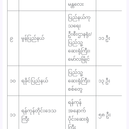
မန္တလေး
ပြည်နယ်ကု
သ‌ရေး
ဦးစီးဌာနရုံး/
၉
မွန်ပြည်နယ်
၁၁ ဦး
ပြည်သူ့
ဆေးရုံကြီး၊
မော်လမြိုင်
ပြည်သူ့
၁၀
ရခိုင်ပြည်နယ်
ဆေးရုံကြီး၊
၁၃ ဦး
စစ်တွေ
ရန်ကုန်
ရန်ကုန်တိုင်းဒေသ
အနောက်
၁၁
၅၈ ဦး
ကြီး
ပိုင်းဆေးရုံ
ကြီး