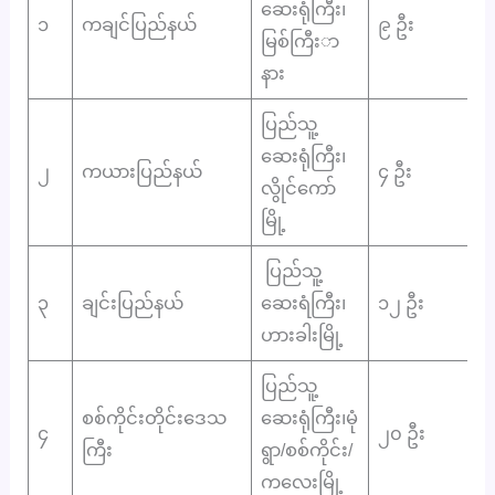
ဆေးရုံကြီး၊
၁
ကချင်ပြည်နယ်
၉ ဦး
မြစ်ကြီးာ
နား
ပြည်သူ့
ဆေးရုံကြီး၊
၂
ကယားပြည်နယ်
၄ ဦး
လွိုင်ကော်
မြို့
ပြည်သူ့
၃
ချင်းပြည်နယ်
ဆေးရံကြီး၊
၁၂ ဦး
ဟားခါးမြို့
ပြည်သူ့
စစ်ကိုင်းတိုင်းဒေသ
ဆေးရုံကြီး၊မုံ
၄
၂၀ ဦး
ကြီး
ရွာ/စစ်ကိုင်း/
ကလေးမြို့