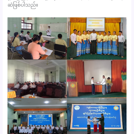
ဆဲဖြစ်ပါသည်။