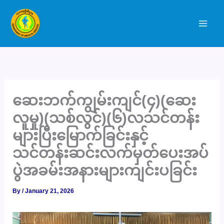
Skip
to
content
ဆေးဘက်ကျွမ်းကျင်(၄)(ဆေး
လူမှု)(သစ်လွင်)(၆)လသင်တန်း
များပြီးမြောက်ခြင်းနှင့်
သင်တန်းဆင်းလက်မှတ်ပေးအပ်
ပွဲအခမ်းအနားများကျင်းပခြင်း
By
/
January 21, 2026