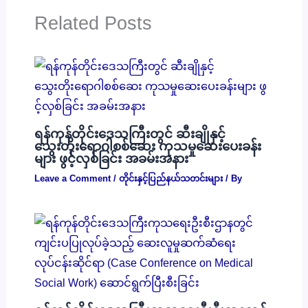
Related Posts
ရန်ကုန်တိုင်းဒေသကြီးတွင် ဆီးချိုနှင့်
သွေးတိုးရောဂါစစ်ဆေး ကုသမှုဆေးပေးခန်း
များ ဖွင့်လှစ်ခြင်း အခမ်းအနား
Leave a Comment
/
တိုင်းနှင့်ပြည်နယ်သတင်းများ
/ By