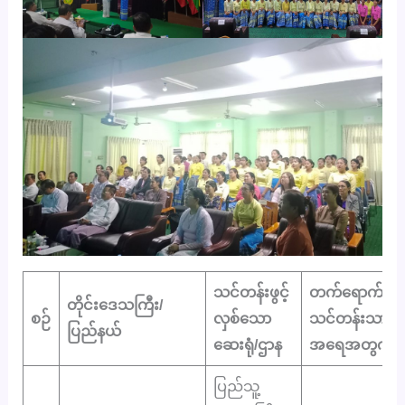
သင်တန်းဖွင့်
တက်ရောက်
တိုင်းဒေသကြီး/
စဉ်
လှစ်သော
သင်တန်းသား
ပြည်နယ်
ဆေးရုံ/ဌာန
အရေအတွက်
ပြည်သူ့