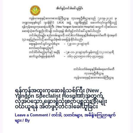
ရန်ကုန်အထူးကုဆေးရုံသစ်ကြီး (New
Yangon Specialist Hospital)အတွက်
လိုအပ်သော ဆေးရုံသုံးစက်ပစ္စည်း(၆)မျိုး
ဝယ်ယူရန် အိတ်ဖွင့်တင်ဒါခေါ်ယူခြင်း
Leave a Comment
/
တင်ဒါ
,
သတင်းများ
,
အမိန့်/ကြေညာချက်
များ
/ By