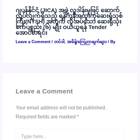
ဂျပန်နိုင်ငံ (JICA) အဖွဲ့ လှူဒါန်းမှုဖြင့် ဆောက်
လုပ်လျှက်ရှိသည့် ရန်ကုန်အထူးကုဆေးရုံသစ်
ကြီး(NYSH) အတွက် လိုအပ်သော ဆေးရုံသုံး
စက်ပစ္စည်း (၆) မျိုး ဝယ်ယူရန် Tender
အောင်စာရင်း
Leave a Comment
/
တင်ဒါ
,
အမိန့်/ကြေညာချက်များ
/ By
Leave a Comment
Your email address will not be published.
Required fields are marked
*
Type
here..