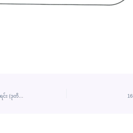
7DMS/2025-2026(L) ၏ နောက်ဆက်တွဲတင်ဒါအောင်စာရင်း (ဒုတိယအကြိမ်)
16