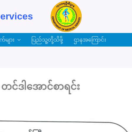
ervices
က်များ
ပြည်သူ့တို့သိဖို့
ဌာနအကြောင်း
 တင်ဒါအောင်စာရင်း