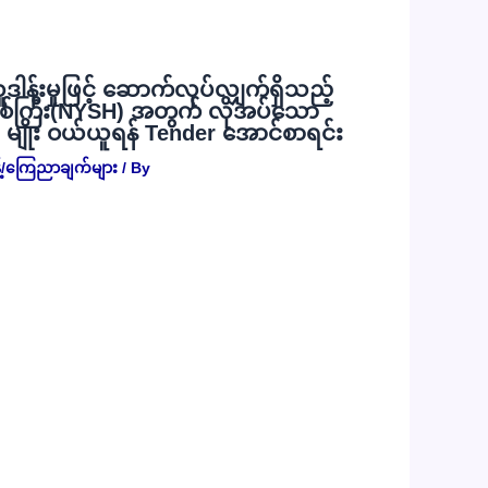
လှူဒါန်းမှုဖြင့် ဆောက်လုပ်လျှက်ရှိသည့်
စ်ကြီး(NYSH) အတွက် လိုအပ်သော
) မျိုး ဝယ်ယူရန် Tender အောင်စာရင်း
့်/ကြေညာချက်များ
/ By