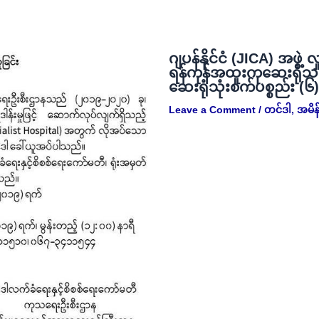
ဂျပန်နိုင်ငံ (JICA) အဖွဲ့ 
ရန်ကုန်အထူးကုဆေးရုံသ
ဆေးရုံသုံးစက်ပစ္စည်း (၆
Leave a Comment
/
တင်ဒါ
,
အမိန