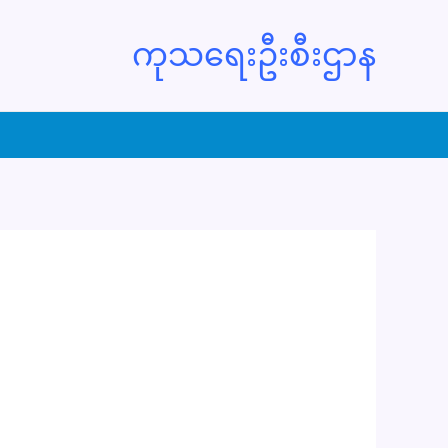
ကုသရေးဦးစီးဌာန