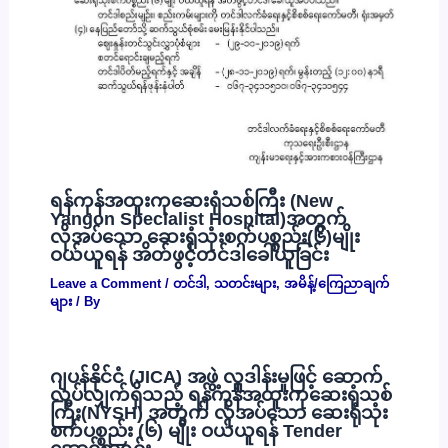
ရန်ကုန်အထူးကုဆေးရုံသစ်ကြီး (New
Yangon Specialist Hospital)အတွက်
လိုအပ်သော ဆေးရုံသုံးစက်ပစ္စည်း(၆)မျိုး
ဝယ်ယူရန် အိတ်ဖွင့်တင်ဒါခေါ်ယူခြင်း
Leave a Comment
/
တင်ဒါ
,
သတင်းများ
,
အမိန့်/ကြေညာချက်
များ
/ By
ဂျပန်နိုင်ငံ (JICA) အဖွဲ့ လှူဒါန်းမှုဖြင့် ဆောက်
လုပ်လျှက်ရှိသည့် ရန်ကုန်အထူးကုဆေးရုံသစ်
ကြီး(NYSH) အတွက် လိုအပ်သော ဆေးရုံသုံး
စက်ပစ္စည်း (၆) မျိုး ဝယ်ယူရန် Tender