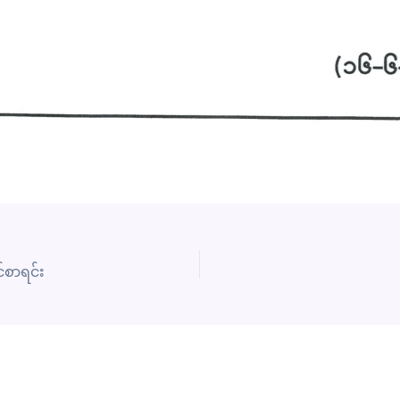
်စာရင်း