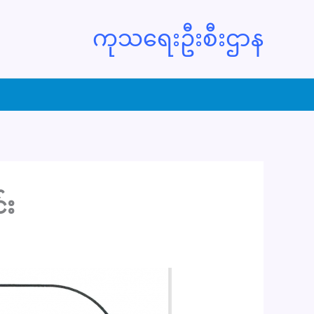
ကုသရေးဦးစီးဌာန
်း