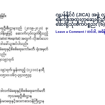
ဂျပန်နိုင်ငံ (JICA) အဖွဲ့ 
ရန်ကုန်အထူးကုဆေးရုံသ
ဆေးရုံသုံးစက်ပစ္စည်း (၆
Leave a Comment
/
တင်ဒါ
,
အမိန