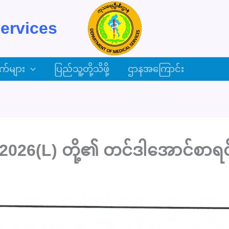
ervices
က်များ
ပြည်သူ့တို့သိဖို့
ဌာနအကြောင်း
2026(L) တို့၏ တင်ဒါအောင်စာရင