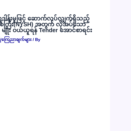
လှူဒါန်းမှုဖြင့် ဆောက်လုပ်လျှက်ရှိသည့်
စ်ကြီး(NYSH) အတွက် လိုအပ်သော
) မျိုး ဝယ်ယူရန် Tender အောင်စာရင်း
့်/ကြေညာချက်များ
/ By