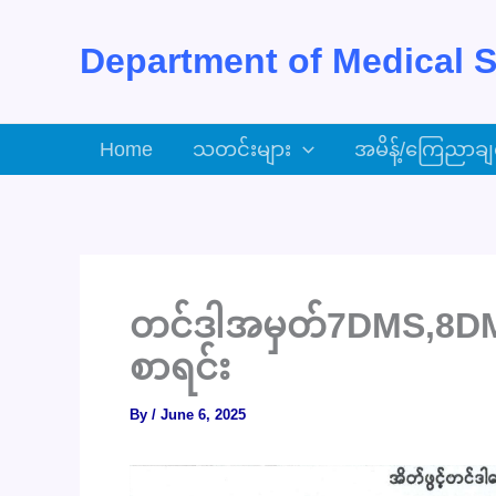
Skip
to
Department of Medical S
content
Home
သတင်းများ
အမိန့်/ကြေညာချ
တင်ဒါအမှတ်7DMS,8DMS/2
စာရင်း
By
/
June 6, 2025