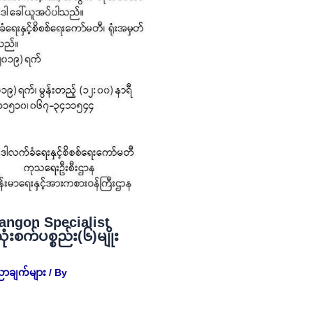
angon Specialist
စက်ပစ္စည်း(၆)မျိုး
ညာချက်များ
/ By