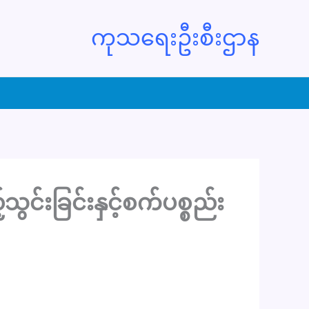
ကုသရေးဦးစီးဌာန
းခြင်းနှင့်စက်ပစ္စည်း