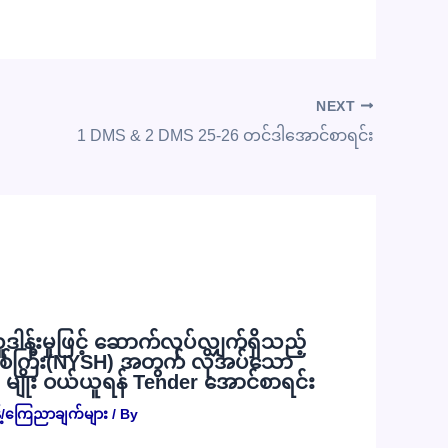
NEXT
1 DMS & 2 DMS 25-26 တင်ဒါအောင်စာရင်း
လှူဒါန်းမှုဖြင့် ဆောက်လုပ်လျှက်ရှိသည့်
စ်ကြီး(NYSH) အတွက် လိုအပ်သော
) မျိုး ဝယ်ယူရန် Tender အောင်စာရင်း
့်/ကြေညာချက်များ
/ By