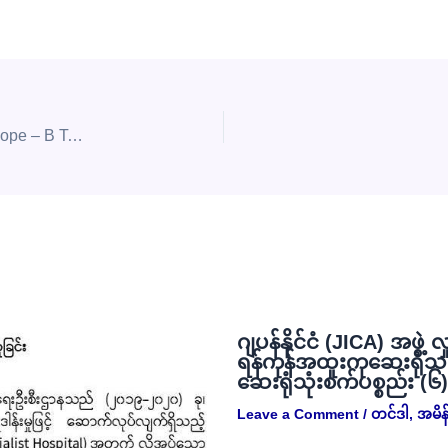
တင်ဒါအမှတ်- 6DMS/ 2025- 2026 (L) တို့အတွက် Envelope – B Technical Specification ဖွင့်ဖောက် စိစစ်ခြင်းနှင့် Envelope – A (ဈေးနှုန်း) စာအိတ် ဖွင့်ဖောက်စိစစ်ခြင်း အစည်းအဝေးပွဲ ဖိတ်ကြားခြင်း
ဂျပန်နိုင်ငံ (JICA) အဖွဲ့ 
ရန်ကုန်အထူးကုဆေးရုံသ
ဆေးရုံသုံးစက်ပစ္စည်း (၆
Leave a Comment
/
တင်ဒါ
,
အမိန