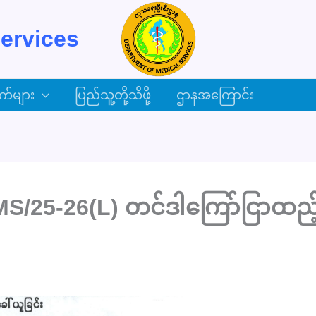
ervices
က်များ
ပြည်သူ့တို့သိဖို့
ဌာနအကြောင်း
5-26(L) တင်ဒါကြော်ငြာထည့်သွင်