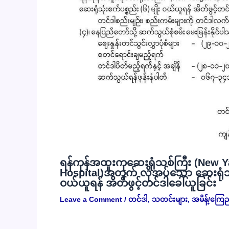
ရန်ကုန်အထူးကုဆေးရုံသစ်ကြီး (New Y
Hospital)အတွက် လိုအပ်သော ဆေးရုံသုံး
ဝယ်ယူရန် အိတ်ဖွင့်တင်ဒါခေါ်ယူခြင်း
Leave a Comment
/
တင်ဒါ
,
သတင်းများ
,
အမိန့်/ကြေ