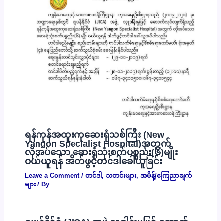
ရန်ကုန်အထူးကုဆေးရုံသစ်ကြီး (New
Yangon Specialist Hospital)အတွက်
လိုအပ်သော ဆေးရုံသုံးစက်ပစ္စည်း(၆)မျိုး
ဝယ်ယူရန် အိတ်ဖွင့်တင်ဒါခေါ်ယူခြင်း
Leave a Comment
/
တင်ဒါ
,
သတင်းများ
,
အမိန့်/ကြေညာချက်
များ
/ By