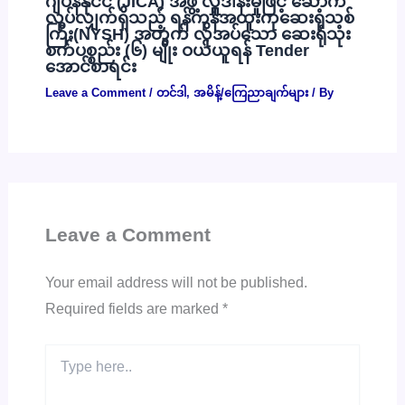
ဂျပန်နိုင်ငံ (JICA) အဖွဲ့ လှူဒါန်းမှုဖြင့် ဆောက်
လုပ်လျှက်ရှိသည့် ရန်ကုန်အထူးကုဆေးရုံသစ်
ကြီး(NYSH) အတွက် လိုအပ်သော ဆေးရုံသုံး
စက်ပစ္စည်း (၆) မျိုး ဝယ်ယူရန် Tender
အောင်စာရင်း
Leave a Comment
/
တင်ဒါ
,
အမိန့်/ကြေညာချက်များ
/ By
Leave a Comment
Your email address will not be published.
Required fields are marked
*
Type
here..