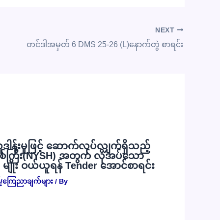
NEXT
တင်ဒါအမှတ် 6 DMS 25-26 (L)နောက်တွဲ စာရင်း
လှူဒါန်းမှုဖြင့် ဆောက်လုပ်လျှက်ရှိသည့်
စ်ကြီး(NYSH) အတွက် လိုအပ်သော
) မျိုး ဝယ်ယူရန် Tender အောင်စာရင်း
့်/ကြေညာချက်များ
/ By