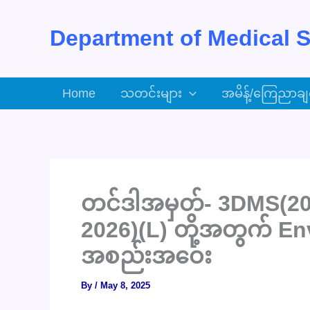
Skip
to
Department of Medical S
content
Home
သတင်းများ
အမိန့်/ကြေညာချ
တင်ဒါအမှတ်- 3DMS(202
2026)(L) တို့အတွက် En
အစည်းအဝေး
By
/
May 8, 2025