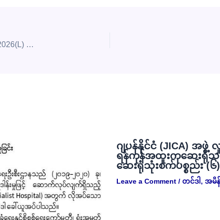
တင်ဒါအမှတ်- 1DMS/ 2025-2026(L) နှင့် 2DMS/ 2025-2026(L) တို့အတွက် Envelope- B Technical Specification ဖွင့်ဖောက် စိစစ်ခြင်းနှင့် Envelope- A (ဈေးနှုန်း) စာအိတ် ဖွင့်ဖောက်စိစစ်ပွဲ ဖိတ်ကြားခြင်း
ဂျပန်နိုင်ငံ (JICA) အဖွဲ့ 
ရန်ကုန်အထူးကုဆေးရုံသ
ဆေးရုံသုံးစက်ပစ္စည်း (၆
Leave a Comment
/
တင်ဒါ
,
အမိန