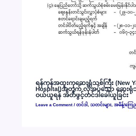
ရန်ကုန်အထူးကုဆေးရုံသစ်ကြီး (New Y
Hospital)အတွက် လိုအပ်သော ဆေးရုံသုံး
ဝယ်ယူရန် အိတ်ဖွင့်တင်ဒါခေါ်ယူခြင်း
Leave a Comment
/
တင်ဒါ
,
သတင်းများ
,
အမိန့်/ကြေ