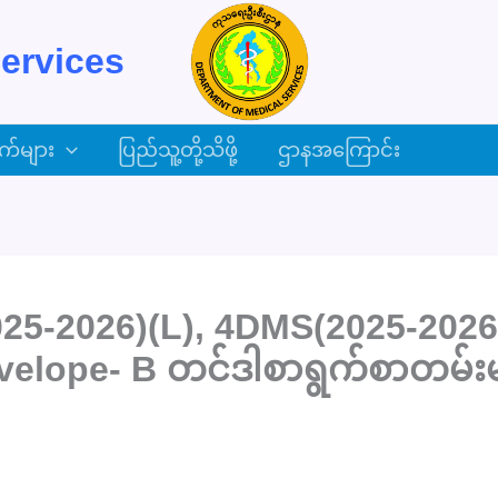
ervices
က်များ
ပြည်သူ့တို့သိဖို့
ဌာနအကြောင်း
5-2026)(L), 4DMS(2025-2026)(
velope- B တင်ဒါစာရွက်စာတမ်းမျ