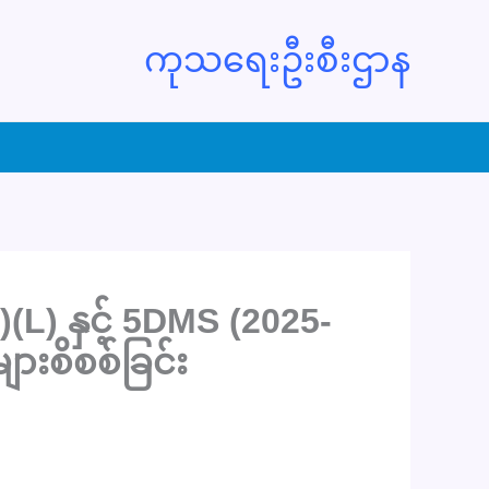
ကုသရေးဦးစီးဌာန
L) နှင့် 5DMS (2025-
ားစိစစ်ခြင်း