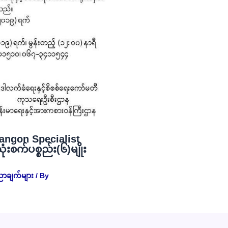
angon Specialist
စက်ပစ္စည်း(၆)မျိုး
ညာချက်များ
/ By