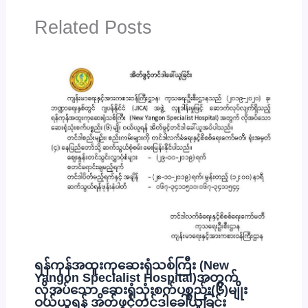
Related Posts
ရန်ကုန်အထူးကုဆေးရုံသစ်ကြီး (New
Yangon Specialist Hospital)အတွက်
လိုအပ်သော ဆေးရုံသုံးစက်ပစ္စည်း(၆)မျိုး
ဝယ်ယူရန် အိတ်ဖွင့်တင်ဒါခေါ်ယူခြင်း