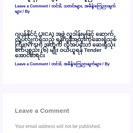
Leave a Comment
/
တင်ဒါ
,
သတင်းများ
,
အမိန့်/ကြေညာချက်
များ
/ By
ဂျပန်နိုင်ငံ (JICA) အဖွဲ့ လှူဒါန်းမှုဖြင့် ဆောက်
လုပ်လျှက်ရှိသည့် ရန်ကုန်အထူးကုဆေးရုံသစ်
ကြီး(NYSH) အတွက် လိုအပ်သော ဆေးရုံသုံး
စက်ပစ္စည်း (၆) မျိုး ဝယ်ယူရန် Tender
အောင်စာရင်း
Leave a Comment
/
တင်ဒါ
,
အမိန့်/ကြေညာချက်များ
/ By
Leave a Comment
Your email address will not be published.