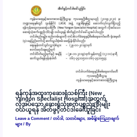
ရန်ကုန်အထူးကုဆေးရုံသစ်ကြီး (New
Yangon Specialist Hospital)အတွက်
လိုအပ်သော ဆေးရုံသုံးစက်ပစ္စည်း(၆)မျိုး
ဝယ်ယူရန် အိတ်ဖွင့်တင်ဒါခေါ်ယူခြင်း
Leave a Comment
/
တင်ဒါ
,
သတင်းများ
,
အမိန့်/ကြေညာချက်
များ
/ By