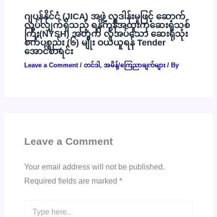
ဂျပန်နိုင်ငံ (JICA) အဖွဲ့ လှူဒါန်းမှုဖြင့် ဆောက်
လုပ်လျှက်ရှိသည့် ရန်ကုန်အထူးကုဆေးရုံသစ်
ကြီး(NYSH) အတွက် လိုအပ်သော ဆေးရုံသုံး
စက်ပစ္စည်း (၆) မျိုး ဝယ်ယူရန် Tender
အောင်စာရင်း
Leave a Comment
/
တင်ဒါ
,
အမိန့်/ကြေညာချက်များ
/ By
Leave a Comment
Your email address will not be published.
Required fields are marked
*
Type
here..