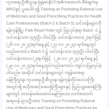
ကုသရေးဦးစီးဌာန၊ မြန်မာနိုင်ငံအဓိကဆေးဝါး စီမံချက်မှ
WHOနှင့် ပူးပေါင်း၍ Training on Promoting Rational Use
of Medicines and Good Prescribing Practices for Health
Care Professionals (Batch-2 & Batch-3) သင်တန်းများကို
ရန်ကုန်မြို့၊ Park Royal Hotel တွင် ပြုလုပ်ခဲ့ရာ Batch -2 ၌
သင်တန်းသား (၄၅)ဦး ပါဝင်ပြီး သင်တန်းကာလ(၂)ရက်ဖြင့်
(၂၆-၁၁-၂၀၂၄)ရက်နေ့ နှင့် (၂၇-၁၁-၂၀၂၄) ရက်နေ့တွင်
လည်းကောင်း၊ Batch-3 ၌ သင်တန်းသား (၄၅)ဦး ပါဝင်ပြီး
သင်တန်းကာလ (၂)ရက်ဖြင့် (၂၈-၁၁-၂၀၂၄) ရက်နေ့ နှင့်
(၂၉-၁၁-၂၀၂၄)ရက်နေ့တွင်လည်းကောင်း ကျင်းပပြုလုပ်ခဲ့
ပါသည်။ အဆိုပါ သင်တန်းများတွင် ကျန်းမာရေး
ဝန်ကြီးဌာန၊ ကုသရေးဦးစီးဌာန၊ ရန်ကုန်တိုင်းဒေသကြီး
အတွင်းရှိ ဗဟိုအဆင့်ဆေးရုံကြီးများနှင့် ပြည်သူ့ဆေးရုံကြီး
များတွင် တာဝန်ထမ်းဆောင်နေကြသော လက်ထောက်
ဆရာဝန် (၉၀)ဦးအား Training on Promoting Rational
Use of Medicines and Good Prescribing Practices for