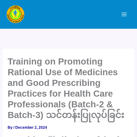
Skip
to
content
Training on Promoting
Rational Use of Medicines
and Good Prescribing
Practices for Health Care
Professionals (Batch-2 &
Batch-3) သင်တန်းပြုလုပ်ခြင်း
By
/
December 2, 2024