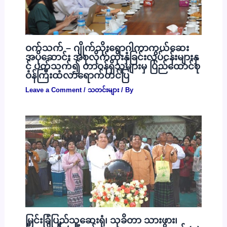
ဝက်သက် – ဂျိုက်သိုးရောဂါကာကွယ်ဆေး
အပိုဆောင်း အစုလိုက်ထိုးနှံခြင်းလုပ်ငန်းများနှ
င့် ပတ်သက်၍ တာဝန်ရှိသူများမှ ပြည်ထောင်စု
ဝန်ကြီးထံလာရောက်တင်ပြ
Leave a Comment
/
သတင်းများ
/ By
မြင်းခြံပြည်သူ့ဆေးရုံ၊ သုခိတာ သားဖွား၊