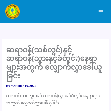
Skip
to
content
ဆရာဝန်(သစ်လွင်)နှင့်
ဆရာဝန်(သွားနှင့်ခံတွင်း)နေရာ
များအတွက် လျှောက်လွှာခေါ်ယူ
ခြင်း
By
/
October 10, 2024
ဆရာဝန်(သစ်လွင်)နှင့် ဆရာဝန်(သွားနှင့်ခံတွင်း)နေရာများ
အတွက် လျှောက်လွှာခေါ်ယူခြင်း